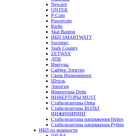
Newave
ONTEK
P-Com
Powercom
Riello
Skat Bastion
ИБП SMARTWATT
Socomec
Stark Country
ZETWAY
ДПК
Импульс
Сайбер Электро
Связь Инжиниринг
Штиль
Энергия
Инверторы Delta
ИНВЕРТОРЫ MUST
Стабилизаторы Ortea
Стабилизаторы ВОЛЬТ
ИНЖИНИРИНГ
Стабилизаторы напряжения Helios
Стабилизаторы напряжения Рубин
ИБП по мощности
500 ВА