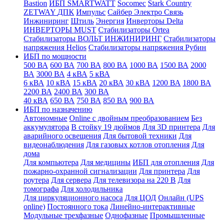
Bastion
ИБП SMARTWATT
Socomec
Stark Country
ZETWAY
ДПК
Импульс
Сайбер Электро
Связь
Инжиниринг
Штиль
Энергия
Инверторы Delta
ИНВЕРТОРЫ MUST
Стабилизаторы Ortea
Стабилизаторы ВОЛЬТ ИНЖИНИРИНГ
Стабилизаторы
напряжения Helios
Стабилизаторы напряжения Рубин
ИБП по мощности
500 ВА
600 ВА
700 ВА
800 ВА
1000 ВА
1500 ВА
2000
ВА
3000 ВА
4 кВА
5 кВА
6 кВА
10 кВА
15 кВА
20 кВА
30 кВА
1200 ВА
1800 ВА
2200 ВА
2400 ВА
300 ВА
40 кВА
650 ВА
750 ВА
850 ВА
900 ВА
ИБП по назначению
Автономные
Online с двойным преобразованием
Без
аккумулятора
В стойку 19 дюймов
Для 3D принтера
Для
аварийного освещения
Для бытовой техники
Для
видеонаблюдения
Для газовых котлов отопления
Для
дома
Для компьютера
Для медицины
ИБП для отопления
Для
пожарно-охранной сигнализации
Для принтера
Для
роутера
Для сервера
Для телевизора на 220 В
Для
томографа
Для холодильника
Для циркуляционного насоса
Для ЦОД
Онлайн (UPS
online)
Постоянного тока
Линейно-интерактивные
Модульные трехфазные
Однофазные
Промышленные