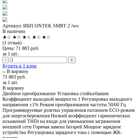
Артикул: ИБП ONTEK SMRT 2 /wo
В наличии
★
☆
★
☆
★
☆
★
☆
★
☆
(1 отзыв)
Цена: 71 883 руб.
за 1 шт.
-
+
Купить в 1 клик
--
В корзину
71 883 руб.
за 1 шт.
В корзину
Двойное преобразование Установка стойка/башня
Коэффициент выходной мощности 1 Регулировка выходного
напряжения ±1% Режим преобразования частоты 50/60 Гц
Программируемые розетки управления питанием ECO-режим
для энергосбережения Низкий коэффициент гармонических
искажений THDi на входе для уменьшения загрязнения
внешней сети Горячая замена батарей Мощное зарядное
устройство Регулировка зарядного тока с помощью ЖК-
панели