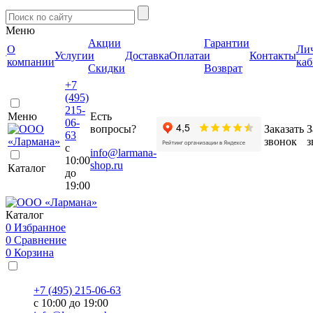
Меню
Акции
Гарантии
О
Ли
Услуги
и
Доставка
Оплата
и
Контакты
компании
каб
Скидки
Возврат
+7
(495)
215-
Меню
Есть
06-
вопросы?
Заказать
З
63
звонок
з
с
info@larmana-
10:00
shop.ru
Каталог
до
19:00
Каталог
0
Избранное
0
Сравнение
0
Корзина
+7 (495) 215-06-63
с 10:00 до 19:00