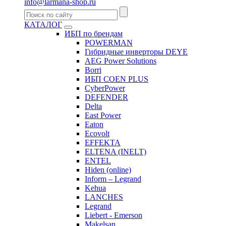
info@larmana-shop.ru
КАТАЛОГ
ИБП по брендам
POWERMAN
Гибридные инверторы DEYE
AEG Power Solutions
Borri
ИБП COEN PLUS
CyberPower
DEFENDER
Delta
East Power
Eaton
Ecovolt
EFFEKTA
ELTENA (INELT)
ENTEL
Hiden (online)
Inform – Legrand
Kehua
LANCHES
Legrand
Liebert - Emerson
Makelsan