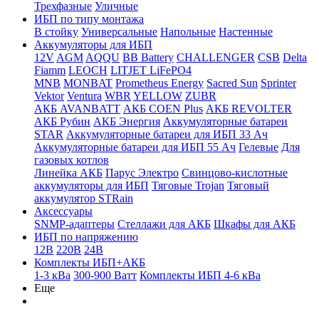
Трехфазные
Уличные
ИБП по типу монтажа
В стойку
Универсальные
Напольные
Настенные
Аккумуляторы для ИБП
12V
AGM
AQQU
BB Battery
CHALLENGER
CSB
Delta
Fiamm
LEOCH
LITJET LiFePO4
MNB
MONBAT
Prometheus Energy
Sacred Sun
Sprinter
Vektor
Ventura
WBR
YELLOW
ZUBR
АКБ AVANBATT
АКБ COEN Plus
АКБ REVOLTER
АКБ Рубин
АКБ Энергия
Аккумуляторные батареи
STAR
Аккумуляторные батареи для ИБП 33 Ач
Аккумуляторные батареи для ИБП 55 Ач
Гелевые
Для
газовых котлов
Линейка АКБ
Парус Электро
Свинцово-кислотные
аккумуляторы для ИБП
Тяговые Trojan
Тяговый
аккумулятор STRain
Аксессуары
SNMP-адаптеры
Стеллажи для АКБ
Шкафы для АКБ
ИБП по напряжению
12В
220В
24В
Комплекты ИБП+АКБ
1-3 кВа
300-900 Ватт
Комплекты ИБП 4-6 кВа
Еще