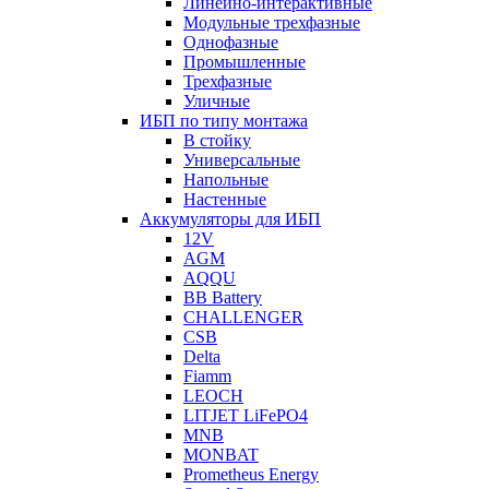
Линейно-интерактивные
Модульные трехфазные
Однофазные
Промышленные
Трехфазные
Уличные
ИБП по типу монтажа
В стойку
Универсальные
Напольные
Настенные
Аккумуляторы для ИБП
12V
AGM
AQQU
BB Battery
CHALLENGER
CSB
Delta
Fiamm
LEOCH
LITJET LiFePO4
MNB
MONBAT
Prometheus Energy