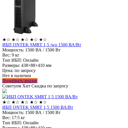
★
☆
★
☆
★
☆
★
☆
★
☆
ИБП ONTEK SMRT 1,5 /wo 1500 ВА/Вт
Мощность:
1500 ВА / 1500 Вт
Вес:
9 кг
Тип ИБП:
Онлайн
Размеры:
438×88×410 мм
Цена: по запросу
Нет в наличии
Подобрать аналог
Советуем
Хит
Скидка по запросу
★
☆
★
☆
★
☆
★
☆
★
☆
ИБП ONTEK SMRT 1,5 1500 ВА/Вт
Мощность:
1500 ВА / 1500 Вт
Вес:
17:5 кг
Тип ИБП:
Онлайн
Размеры:
438×88×410 мм