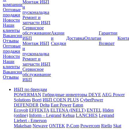
Монтаж ИБП
компании
и
Оптовые
пусконаладка
продажи
Ремонт и
Новости
запчасти ИБП
Наши
Сервисное
клиенты
обслуживание
Акции
Гарантии
Вакансии
ИБП
и
Доставка
Оплата
и
Конт
Отзывы
Монтаж ИБП
Скидки
Возврат
Оптовые
и
продажи
пусконаладка
Новости
Ремонт и
Наши
запчасти ИБП
клиенты
Сервисное
Вакансии
обслуживание
Отзывы
ИБП
ИБП по брендам
POWERMAN
Гибридные инверторы DEYE
AEG Power
Solutions
Borri
ИБП COEN PLUS
CyberPower
DEFENDER
Delta
East Power
Eaton
Ecovolt
EFFEKTA
ELTENA (INELT)
ENTEL
Hiden
(online)
Inform – Legrand
Kehua
LANCHES
Legrand
Liebert - Emerson
Makelsan
Newave
ONTEK
P-Com
Powercom
Riello
Skat