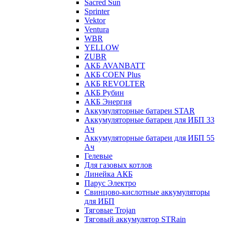
Sacred Sun
Sprinter
Vektor
Ventura
WBR
YELLOW
ZUBR
АКБ AVANBATT
АКБ COEN Plus
АКБ REVOLTER
АКБ Рубин
АКБ Энергия
Аккумуляторные батареи STAR
Аккумуляторные батареи для ИБП 33
Ач
Аккумуляторные батареи для ИБП 55
Ач
Гелевые
Для газовых котлов
Линейка АКБ
Парус Электро
Свинцово-кислотные аккумуляторы
для ИБП
Тяговые Trojan
Тяговый аккумулятор STRain