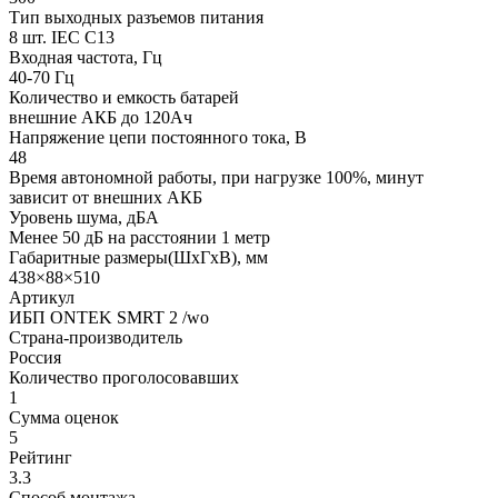
Тип выходных разъемов питания
8 шт. IEC C13
Входная частота, Гц
40-70 Гц
Количество и емкость батарей
внешние АКБ до 120Ач
Напряжение цепи постоянного тока, В
48
Время автономной работы, при нагрузке 100%, минут
зависит от внешних АКБ
Уровень шума, дБА
Менее 50 дБ на расстоянии 1 метр
Габаритные размеры(ШxГxВ), мм
438×88×510
Артикул
ИБП ONTEK SMRT 2 /wo
Страна-производитель
Россия
Количество проголосовавших
1
Сумма оценок
5
Рейтинг
3.3
Способ монтажа