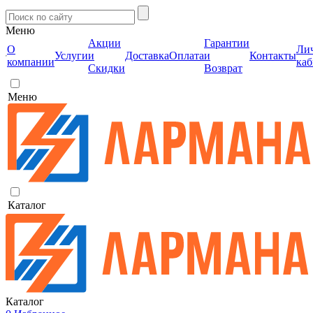
Меню
Акции
Гарантии
О
Ли
Услуги
и
Доставка
Оплата
и
Контакты
компании
каб
Скидки
Возврат
Меню
Каталог
Каталог