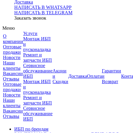
Доставка
НАПИСАТЬ В WHATSAPP
НАПИСАТЬ В TELEGRAM
Заказать звонок
Меню
Услуги
О
Монтаж ИБП
компании
и
Оптовые
пусконаладка
продажи
Ремонт и
Новости
запчасти ИБП
Наши
Сервисное
клиенты
обслуживание
Акции
Гарантии
Вакансии
ИБП
и
Доставка
Оплата
и
Конт
Отзывы
Монтаж ИБП
Скидки
Возврат
Оптовые
и
продажи
пусконаладка
Новости
Ремонт и
Наши
запчасти ИБП
клиенты
Сервисное
Вакансии
обслуживание
Отзывы
ИБП
ИБП по брендам