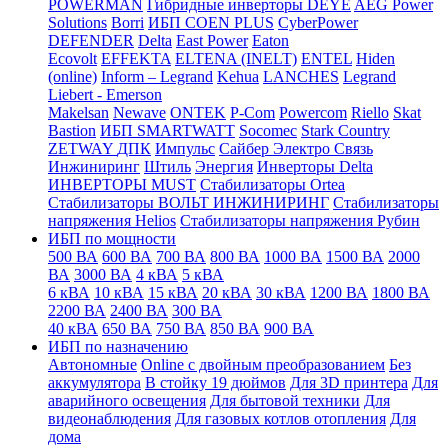
POWERMAN
Гибридные инверторы DEYE
AEG Power
Solutions
Borri
ИБП COEN PLUS
CyberPower
DEFENDER
Delta
East Power
Eaton
Ecovolt
EFFEKTA
ELTENA (INELT)
ENTEL
Hiden
(online)
Inform – Legrand
Kehua
LANCHES
Legrand
Liebert - Emerson
Makelsan
Newave
ONTEK
P-Com
Powercom
Riello
Skat
Bastion
ИБП SMARTWATT
Socomec
Stark Country
ZETWAY
ДПК
Импульс
Сайбер Электро
Связь
Инжиниринг
Штиль
Энергия
Инверторы Delta
ИНВЕРТОРЫ MUST
Стабилизаторы Ortea
Стабилизаторы ВОЛЬТ ИНЖИНИРИНГ
Стабилизаторы
напряжения Helios
Стабилизаторы напряжения Рубин
ИБП по мощности
500 ВА
600 ВА
700 ВА
800 ВА
1000 ВА
1500 ВА
2000
ВА
3000 ВА
4 кВА
5 кВА
6 кВА
10 кВА
15 кВА
20 кВА
30 кВА
1200 ВА
1800 ВА
2200 ВА
2400 ВА
300 ВА
40 кВА
650 ВА
750 ВА
850 ВА
900 ВА
ИБП по назначению
Автономные
Online с двойным преобразованием
Без
аккумулятора
В стойку 19 дюймов
Для 3D принтера
Для
аварийного освещения
Для бытовой техники
Для
видеонаблюдения
Для газовых котлов отопления
Для
дома