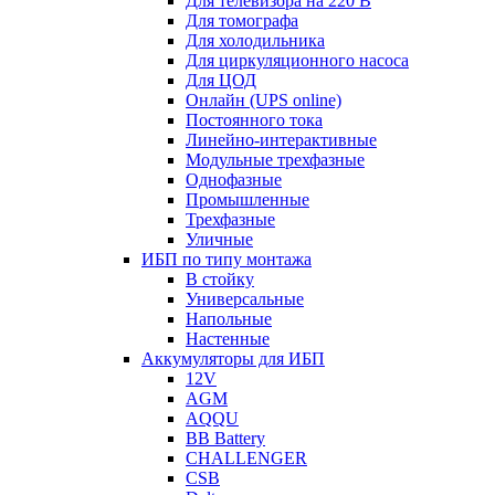
Для телевизора на 220 В
Для томографа
Для холодильника
Для циркуляционного насоса
Для ЦОД
Онлайн (UPS online)
Постоянного тока
Линейно-интерактивные
Модульные трехфазные
Однофазные
Промышленные
Трехфазные
Уличные
ИБП по типу монтажа
В стойку
Универсальные
Напольные
Настенные
Аккумуляторы для ИБП
12V
AGM
AQQU
BB Battery
CHALLENGER
CSB