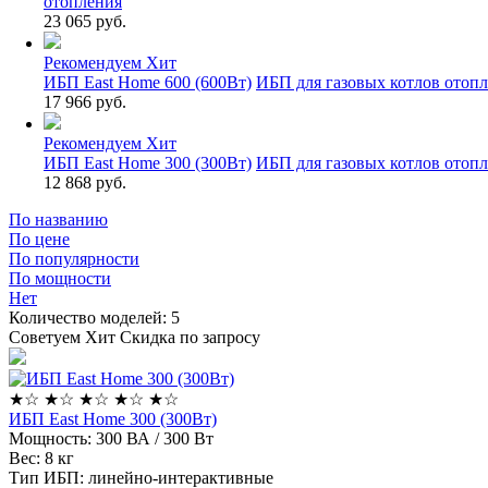
отопления
23 065 руб.
Рекомендуем
Хит
ИБП East Home 600 (600Вт)
ИБП для газовых котлов отоп
17 966 руб.
Рекомендуем
Хит
ИБП East Home 300 (300Вт)
ИБП для газовых котлов отоп
12 868 руб.
По названию
По цене
По популярности
По мощности
Нет
Количество моделей:
5
Советуем
Хит
Скидка по запросу
★
☆
★
☆
★
☆
★
☆
★
☆
ИБП East Home 300 (300Вт)
Мощность:
300 ВА / 300 Вт
Вес:
8 кг
Тип ИБП:
линейно-интерактивные