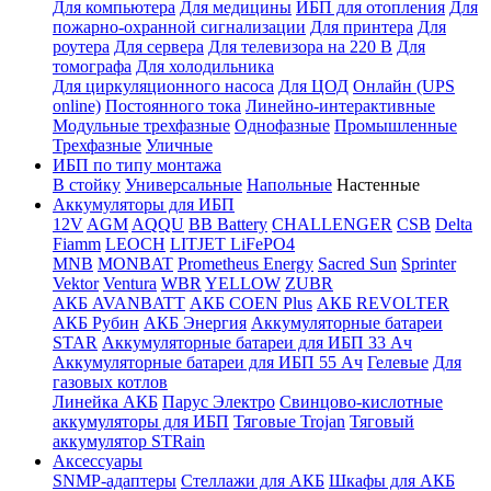
Для компьютера
Для медицины
ИБП для отопления
Для
пожарно-охранной сигнализации
Для принтера
Для
роутера
Для сервера
Для телевизора на 220 В
Для
томографа
Для холодильника
Для циркуляционного насоса
Для ЦОД
Онлайн (UPS
online)
Постоянного тока
Линейно-интерактивные
Модульные трехфазные
Однофазные
Промышленные
Трехфазные
Уличные
ИБП по типу монтажа
В стойку
Универсальные
Напольные
Настенные
Аккумуляторы для ИБП
12V
AGM
AQQU
BB Battery
CHALLENGER
CSB
Delta
Fiamm
LEOCH
LITJET LiFePO4
MNB
MONBAT
Prometheus Energy
Sacred Sun
Sprinter
Vektor
Ventura
WBR
YELLOW
ZUBR
АКБ AVANBATT
АКБ COEN Plus
АКБ REVOLTER
АКБ Рубин
АКБ Энергия
Аккумуляторные батареи
STAR
Аккумуляторные батареи для ИБП 33 Ач
Аккумуляторные батареи для ИБП 55 Ач
Гелевые
Для
газовых котлов
Линейка АКБ
Парус Электро
Свинцово-кислотные
аккумуляторы для ИБП
Тяговые Trojan
Тяговый
аккумулятор STRain
Аксессуары
SNMP-адаптеры
Стеллажи для АКБ
Шкафы для АКБ