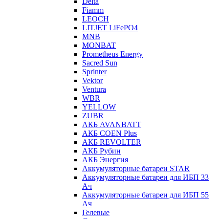
Delta
Fiamm
LEOCH
LITJET LiFePO4
MNB
MONBAT
Prometheus Energy
Sacred Sun
Sprinter
Vektor
Ventura
WBR
YELLOW
ZUBR
АКБ AVANBATT
АКБ COEN Plus
АКБ REVOLTER
АКБ Рубин
АКБ Энергия
Аккумуляторные батареи STAR
Аккумуляторные батареи для ИБП 33
Ач
Аккумуляторные батареи для ИБП 55
Ач
Гелевые