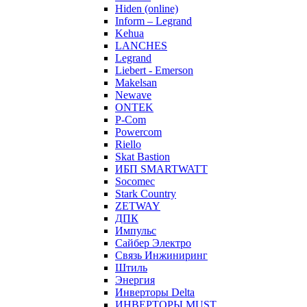
Hiden (online)
Inform – Legrand
Kehua
LANCHES
Legrand
Liebert - Emerson
Makelsan
Newave
ONTEK
P-Com
Powercom
Riello
Skat Bastion
ИБП SMARTWATT
Socomec
Stark Country
ZETWAY
ДПК
Импульс
Сайбер Электро
Связь Инжиниринг
Штиль
Энергия
Инверторы Delta
ИНВЕРТОРЫ MUST