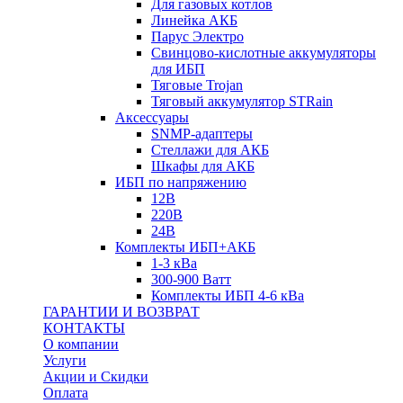
Для газовых котлов
Линейка АКБ
Парус Электро
Свинцово-кислотные аккумуляторы
для ИБП
Тяговые Trojan
Тяговый аккумулятор STRain
Аксессуары
SNMP-адаптеры
Стеллажи для АКБ
Шкафы для АКБ
ИБП по напряжению
12В
220В
24В
Комплекты ИБП+АКБ
1-3 кВа
300-900 Ватт
Комплекты ИБП 4-6 кВа
ГАРАНТИИ И ВОЗВРАТ
КОНТАКТЫ
О компании
Услуги
Акции и Скидки
Оплата