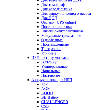
Для телевизора на 220 В
Для томографа
Для холодильника
Для циркуляционного насоса
Для ЦОД
Онлайн (UPS online)
Постоянного тока
Линейно-интерактивные
Модульные трехфазные
Однофазные
Промышленные
Трехфазные
Уличные
ИБП по типу монтажа
В стойку
Универсальные
Напольные
Настенные
Аккумуляторы для ИБП
12V
AGM
AQQU
BB Battery
CHALLENGER
CSB