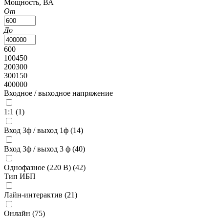
Мощность, ВА
От
До
600
100450
200300
300150
400000
Входное / выходное напряжение
1:1 (
1
)
Вход 3ф / выход 1ф (
14
)
Вход 3ф / выход 3 ф (
40
)
Однофазное (220 В) (
42
)
Тип ИБП
Лайн-интерактив (
21
)
Онлайн (
75
)