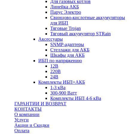
Для газовых котлов
Линейка АКБ
Парус Электро
Свинцово-кислотные аккумуляторы
для ИБП
Тяговые Trojan
Тяговый аккумулятор STRain
Аксессуары
SNMP-адаптеры
Стеллажи для АКБ
Шкафы для АКБ
ИБП по напряжению
12В
220В
24В
Комплекты ИБП+АКБ
1-3 кВа
300-900 Ватт
Комплекты ИБП 4-6 кВа
ГАРАНТИИ И ВОЗВРАТ
КОНТАКТЫ
О компании
Услуги
Акции и Скидки
Оплата