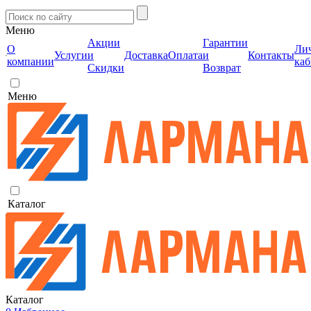
Меню
Акции
Гарантии
О
Ли
Услуги
и
Доставка
Оплата
и
Контакты
компании
каб
Скидки
Возврат
Меню
Каталог
Каталог