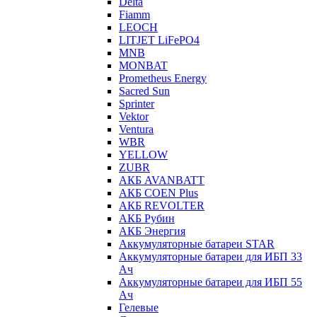
Delta
Fiamm
LEOCH
LITJET LiFePO4
MNB
MONBAT
Prometheus Energy
Sacred Sun
Sprinter
Vektor
Ventura
WBR
YELLOW
ZUBR
АКБ AVANBATT
АКБ COEN Plus
АКБ REVOLTER
АКБ Рубин
АКБ Энергия
Аккумуляторные батареи STAR
Аккумуляторные батареи для ИБП 33
Ач
Аккумуляторные батареи для ИБП 55
Ач
Гелевые