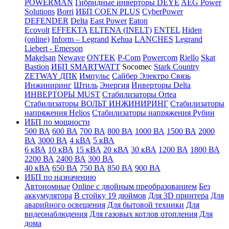
POWERMAN
Гибридные инверторы DEYE
AEG Power
Solutions
Borri
ИБП COEN PLUS
CyberPower
DEFENDER
Delta
East Power
Eaton
Ecovolt
EFFEKTA
ELTENA (INELT)
ENTEL
Hiden
(online)
Inform – Legrand
Kehua
LANCHES
Legrand
Liebert - Emerson
Makelsan
Newave
ONTEK
P-Com
Powercom
Riello
Skat
Bastion
ИБП SMARTWATT
Socomec
Stark Country
ZETWAY
ДПК
Импульс
Сайбер Электро
Связь
Инжиниринг
Штиль
Энергия
Инверторы Delta
ИНВЕРТОРЫ MUST
Стабилизаторы Ortea
Стабилизаторы ВОЛЬТ ИНЖИНИРИНГ
Стабилизаторы
напряжения Helios
Стабилизаторы напряжения Рубин
ИБП по мощности
500 ВА
600 ВА
700 ВА
800 ВА
1000 ВА
1500 ВА
2000
ВА
3000 ВА
4 кВА
5 кВА
6 кВА
10 кВА
15 кВА
20 кВА
30 кВА
1200 ВА
1800 ВА
2200 ВА
2400 ВА
300 ВА
40 кВА
650 ВА
750 ВА
850 ВА
900 ВА
ИБП по назначению
Автономные
Online с двойным преобразованием
Без
аккумулятора
В стойку 19 дюймов
Для 3D принтера
Для
аварийного освещения
Для бытовой техники
Для
видеонаблюдения
Для газовых котлов отопления
Для
дома