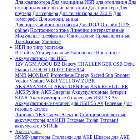
Для компьютера
Для медицины
ИБП для отопления
Для
пожарно-охранной сигнализации
Для принтера
Для
роутера
Для сервера
Для телевизора на 220 В
Для
томографа
Для холодильника
Для циркуляционного насоса
Для ЦОД
Онлайн (UPS
online)
Постоянного тока
Линейно-интерактивные
Модульные трехфазные
Однофазные
Промышленные
Трехфазные
Уличные
ИБП по типу монтажа
В стойку
Универсальные
Напольные
Настенные
Аккумуляторы для ИБП
12V
AGM
AQQU
BB Battery
CHALLENGER
CSB
Delta
Fiamm
LEOCH
LITJET LiFePO4
MNB
MONBAT
Prometheus Energy
Sacred Sun
Sprinter
Vektor
Ventura
WBR
YELLOW
ZUBR
АКБ AVANBATT
АКБ COEN Plus
АКБ REVOLTER
АКБ Рубин
АКБ Энергия
Аккумуляторные батареи
STAR
Аккумуляторные батареи для ИБП 33 Ач
Аккумуляторные батареи для ИБП 55 Ач
Гелевые
Для
газовых котлов
Линейка АКБ
Парус Электро
Свинцово-кислотные
аккумуляторы для ИБП
Тяговые Trojan
Тяговый
аккумулятор STRain
Аксессуары
SNMP-адаптеры
Стеллажи для АКБ
Шкафы для АКБ