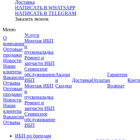
Доставка
НАПИСАТЬ В WHATSAPP
НАПИСАТЬ В TELEGRAM
Заказать звонок
Меню
Услуги
О
Монтаж ИБП
компании
и
Оптовые
пусконаладка
продажи
Ремонт и
Новости
запчасти ИБП
Наши
Сервисное
клиенты
обслуживание
Акции
Гарантии
Вакансии
ИБП
и
Доставка
Оплата
и
Конт
Отзывы
Монтаж ИБП
Скидки
Возврат
Оптовые
и
продажи
пусконаладка
Новости
Ремонт и
Наши
запчасти ИБП
клиенты
Сервисное
Вакансии
обслуживание
Отзывы
ИБП
ИБП по брендам