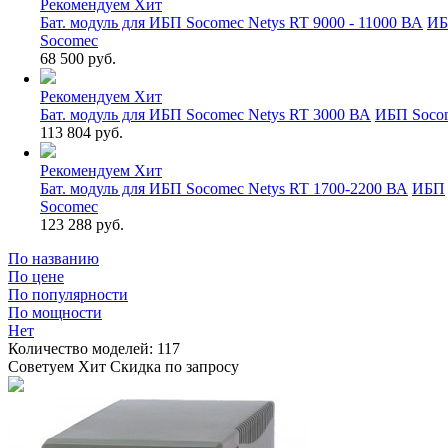
Рекомендуем
Хит
Бат. модуль для ИБП Socomec Netys RT 9000 - 11000 ВА
И
Socomec
68 500 руб.
Рекомендуем
Хит
Бат. модуль для ИБП Socomec Netys RT 3000 ВА
ИБП Soco
113 804 руб.
Рекомендуем
Хит
Бат. модуль для ИБП Socomec Netys RT 1700-2200 ВА
ИБП
Socomec
123 288 руб.
По названию
По цене
По популярности
По мощности
Нет
Количество моделей:
117
Советуем
Хит
Скидка по запросу