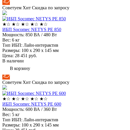
Советуем
Хит
Скидка по запросу
★
☆
★
☆
★
☆
★
☆
★
☆
ИБП Socomec NETYS PE 850
Мощность:
850 ВА / 480 Вт
Вес:
6 кг
Тип ИБП:
Лайн-интерактив
Размеры:
100 х 290 х 145 мм
Цена: 28 451
руб.
В наличии
В корзину
Советуем
Хит
Скидка по запросу
★
☆
★
☆
★
☆
★
☆
★
☆
ИБП Socomec NETYS PE 600
Мощность:
600 ВА / 360 Вт
Вес:
5 кг
Тип ИБП:
Лайн-интерактив
Размеры:
100 х 290 х 145 мм