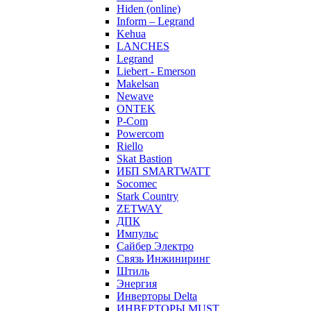
Hiden (online)
Inform – Legrand
Kehua
LANCHES
Legrand
Liebert - Emerson
Makelsan
Newave
ONTEK
P-Com
Powercom
Riello
Skat Bastion
ИБП SMARTWATT
Socomec
Stark Country
ZETWAY
ДПК
Импульс
Сайбер Электро
Связь Инжиниринг
Штиль
Энергия
Инверторы Delta
ИНВЕРТОРЫ MUST