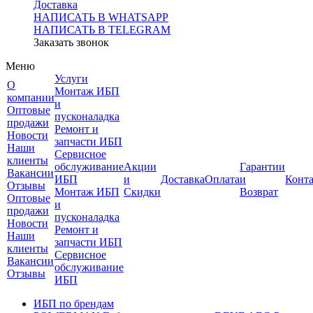
Доставка
НАПИСАТЬ В WHATSAPP
НАПИСАТЬ В TELEGRAM
Заказать звонок
Меню
Услуги
О
Монтаж ИБП
компании
и
Оптовые
пусконаладка
продажи
Ремонт и
Новости
запчасти ИБП
Наши
Сервисное
клиенты
обслуживание
Акции
Гарантии
Вакансии
ИБП
и
Доставка
Оплата
и
Конт
Отзывы
Монтаж ИБП
Скидки
Возврат
Оптовые
и
продажи
пусконаладка
Новости
Ремонт и
Наши
запчасти ИБП
клиенты
Сервисное
Вакансии
обслуживание
Отзывы
ИБП
ИБП по брендам