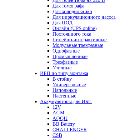
Для телевизора на 220 В
Для томографа
Для холодильника
Для циркуляционного насоса
Для ЦОД
Онлайн (UPS online)
Постоянного тока
Линейно-интерактивные
Модульные трехфазные
Однофазные
Промышленные
Трехфазные
Уличные
ИБП по типу монтажа
В стойку
Универсальные
Напольные
Настенные
Аккумуляторы для ИБП
12V
AGM
AQQU
BB Battery
CHALLENGER
CSB