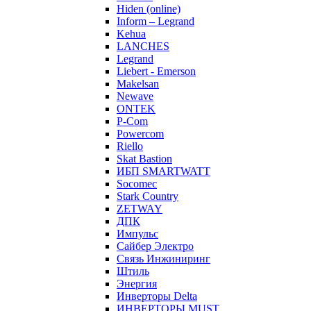
Hiden (online)
Inform – Legrand
Kehua
LANCHES
Legrand
Liebert - Emerson
Makelsan
Newave
ONTEK
P-Com
Powercom
Riello
Skat Bastion
ИБП SMARTWATT
Socomec
Stark Country
ZETWAY
ДПК
Импульс
Сайбер Электро
Связь Инжиниринг
Штиль
Энергия
Инверторы Delta
ИНВЕРТОРЫ MUST