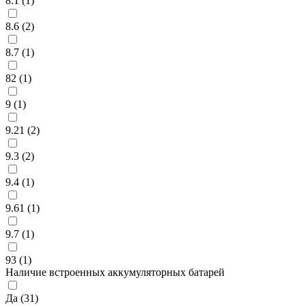
8.1 (
1
)
8.6 (
2
)
8.7 (
1
)
82 (
1
)
9 (
1
)
9.21 (
2
)
9.3 (
2
)
9.4 (
1
)
9.61 (
1
)
9.7 (
1
)
93 (
1
)
Наличие встроенных аккумуляторных батарей
Да (
31
)