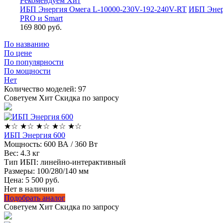
Рекомендуем
Хит
ИБП Энергия Омега L-10000-230V-192-240V-RT
ИБП Эне
PRO и Smart
169 800 руб.
По названию
По цене
По популярности
По мощности
Нет
Количество моделей:
97
Советуем
Хит
Скидка по запросу
★
☆
★
☆
★
☆
★
☆
★
☆
ИБП Энергия 600
Мощность:
600 ВА / 360 Вт
Вес:
4.3 кг
Тип ИБП:
линейно-интерактивный
Размеры:
100/280/140 мм
Цена: 5 500
руб.
Нет в наличии
Подобрать аналог
Советуем
Хит
Скидка по запросу