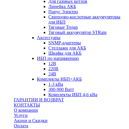
Для газовых котлов
Линейка АКБ
Парус Электро
Свинцово-кислотные аккумуляторы
для ИБП
Тяговые Trojan
Тяговый аккумулятор STRain
Аксессуары
SNMP-адаптеры
Стеллажи для АКБ
Шкафы для АКБ
ИБП по напряжению
12В
220В
24В
Комплекты ИБП+АКБ
1-3 кВа
300-900 Ватт
Комплекты ИБП 4-6 кВа
ГАРАНТИИ И ВОЗВРАТ
КОНТАКТЫ
О компании
Услуги
Акции и Скидки
Оплата