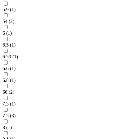
5.9 (
1
)
54 (
2
)
6 (
1
)
6.5 (
1
)
6.59 (
1
)
6.6 (
1
)
6.8 (
1
)
66 (
2
)
7.3 (
1
)
7.5 (
3
)
8 (
1
)