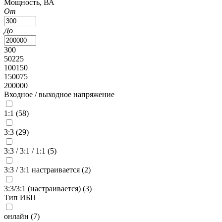
Мощность, ВА
От
До
300
50225
100150
150075
200000
Входное / выходное напряжение
1:1 (
58
)
3:3 (
29
)
3:3 / 3:1 / 1:1 (
5
)
3:3 / 3:1 настраивается (
2
)
3:3/3:1 (настраивается) (
3
)
Тип ИБП
онлайн (
7
)