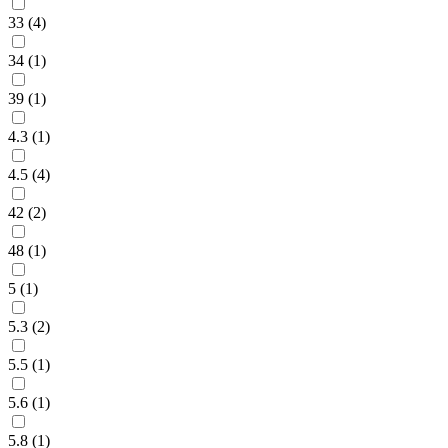
33 (
4
)
34 (
1
)
39 (
1
)
4.3 (
1
)
4.5 (
4
)
42 (
2
)
48 (
1
)
5 (
1
)
5.3 (
2
)
5.5 (
1
)
5.6 (
1
)
5.8 (
1
)