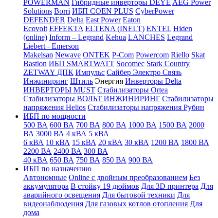
POWERMAN
Гибридные инверторы DEYE
AEG Power
Solutions
Borri
ИБП COEN PLUS
CyberPower
DEFENDER
Delta
East Power
Eaton
Ecovolt
EFFEKTA
ELTENA (INELT)
ENTEL
Hiden
(online)
Inform – Legrand
Kehua
LANCHES
Legrand
Liebert - Emerson
Makelsan
Newave
ONTEK
P-Com
Powercom
Riello
Skat
Bastion
ИБП SMARTWATT
Socomec
Stark Country
ZETWAY
ДПК
Импульс
Сайбер Электро
Связь
Инжиниринг
Штиль
Энергия
Инверторы Delta
ИНВЕРТОРЫ MUST
Стабилизаторы Ortea
Стабилизаторы ВОЛЬТ ИНЖИНИРИНГ
Стабилизаторы
напряжения Helios
Стабилизаторы напряжения Рубин
ИБП по мощности
500 ВА
600 ВА
700 ВА
800 ВА
1000 ВА
1500 ВА
2000
ВА
3000 ВА
4 кВА
5 кВА
6 кВА
10 кВА
15 кВА
20 кВА
30 кВА
1200 ВА
1800 ВА
2200 ВА
2400 ВА
300 ВА
40 кВА
650 ВА
750 ВА
850 ВА
900 ВА
ИБП по назначению
Автономные
Online с двойным преобразованием
Без
аккумулятора
В стойку 19 дюймов
Для 3D принтера
Для
аварийного освещения
Для бытовой техники
Для
видеонаблюдения
Для газовых котлов отопления
Для
дома