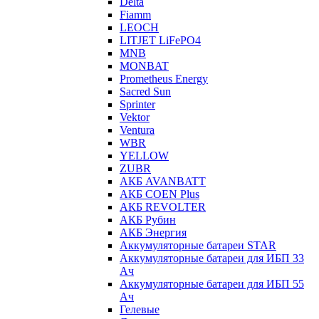
Delta
Fiamm
LEOCH
LITJET LiFePO4
MNB
MONBAT
Prometheus Energy
Sacred Sun
Sprinter
Vektor
Ventura
WBR
YELLOW
ZUBR
АКБ AVANBATT
АКБ COEN Plus
АКБ REVOLTER
АКБ Рубин
АКБ Энергия
Аккумуляторные батареи STAR
Аккумуляторные батареи для ИБП 33
Ач
Аккумуляторные батареи для ИБП 55
Ач
Гелевые