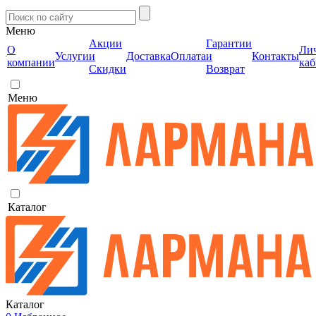
Меню
Акции
Гарантии
О
Ли
Услуги
и
Доставка
Оплата
и
Контакты
компании
каб
Скидки
Возврат
Меню
Каталог
Каталог