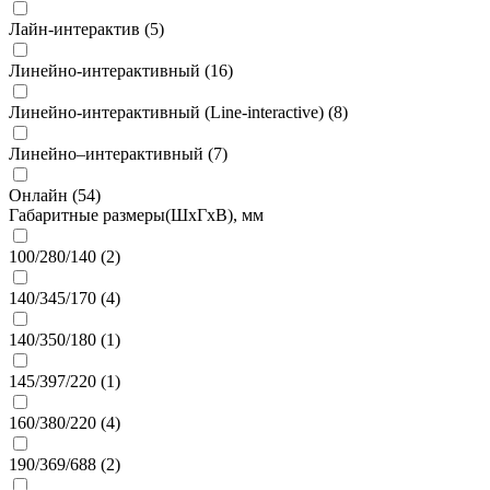
Лайн-интерактив (
5
)
Линейно-интерактивный (
16
)
Линейно-интерактивный (Line-interactive) (
8
)
Линейно–интерактивный (
7
)
Онлайн (
54
)
Габаритные размеры(ШxГxВ), мм
100/280/140 (
2
)
140/345/170 (
4
)
140/350/180 (
1
)
145/397/220 (
1
)
160/380/220 (
4
)
190/369/688 (
2
)