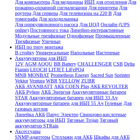
Для компьютера
Для медицины
ИБП для отопления
Для
пожарно-охранной сигнализации
Для принтера
Для
роутера
Для сервера
Для телевизора на 220 В
Для
томографа
Для холодильника
Для циркуляционного насоса
Для ЦОД
Онлайн (UPS
online)
Постоянного тока
Линейно-интерактивные
Модульные трехфазные
Однофазные
Промышленные
Трехфазные
Уличные
ИБП по типу монтажа
В стойку
Универсальные
Напольные
Настенные
Аккумуляторы для ИБП
12V
AGM
AQQU
BB Battery
CHALLENGER
CSB
Delta
Fiamm
LEOCH
LITJET LiFePO4
MNB
MONBAT
Prometheus Energy
Sacred Sun
Sprinter
Vektor
Ventura
WBR
YELLOW
ZUBR
АКБ AVANBATT
АКБ COEN Plus
АКБ REVOLTER
АКБ Рубин
АКБ Энергия
Аккумуляторные батареи
STAR
Аккумуляторные батареи для ИБП 33 Ач
Аккумуляторные батареи для ИБП 55 Ач
Гелевые
Для
газовых котлов
Линейка АКБ
Парус Электро
Свинцово-кислотные
аккумуляторы для ИБП
Тяговые Trojan
Тяговый
аккумулятор STRain
Аксессуары
SNMP-адаптеры
Стеллажи для АКБ
Шкафы для АКБ