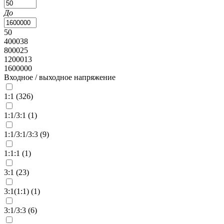
До
50
400038
800025
1200013
1600000
Входное / выходное напряжение
1:1 (
326
)
1:1/3:1 (
1
)
1:1/3:1/3:3 (
9
)
1:1:1 (
1
)
3:1 (
23
)
3:1(1:1) (
1
)
3:1/3:3 (
6
)