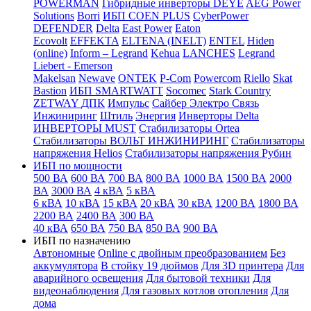
POWERMAN
Гибридные инверторы DEYE
AEG Power
Solutions
Borri
ИБП COEN PLUS
CyberPower
DEFENDER
Delta
East Power
Eaton
Ecovolt
EFFEKTA
ELTENA (INELT)
ENTEL
Hiden
(online)
Inform – Legrand
Kehua
LANCHES
Legrand
Liebert - Emerson
Makelsan
Newave
ONTEK
P-Com
Powercom
Riello
Skat
Bastion
ИБП SMARTWATT
Socomec
Stark Country
ZETWAY
ДПК
Импульс
Сайбер Электро
Связь
Инжиниринг
Штиль
Энергия
Инверторы Delta
ИНВЕРТОРЫ MUST
Стабилизаторы Ortea
Стабилизаторы ВОЛЬТ ИНЖИНИРИНГ
Стабилизаторы
напряжения Helios
Стабилизаторы напряжения Рубин
ИБП по мощности
500 ВА
600 ВА
700 ВА
800 ВА
1000 ВА
1500 ВА
2000
ВА
3000 ВА
4 кВА
5 кВА
6 кВА
10 кВА
15 кВА
20 кВА
30 кВА
1200 ВА
1800 ВА
2200 ВА
2400 ВА
300 ВА
40 кВА
650 ВА
750 ВА
850 ВА
900 ВА
ИБП по назначению
Автономные
Online с двойным преобразованием
Без
аккумулятора
В стойку 19 дюймов
Для 3D принтера
Для
аварийного освещения
Для бытовой техники
Для
видеонаблюдения
Для газовых котлов отопления
Для
дома