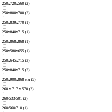
250x720x560 (
2
)
250x800x700 (
2
)
250x839x770 (
1
)
250x840x715 (
1
)
250x868x868 (
1
)
250х580х655 (
1
)
250х645х715 (
3
)
250х840х715 (
2
)
250х900х868 мм (
5
)
260 х 717 х 570 (
3
)
260/533/501 (
2
)
260/560/710 (
1
)