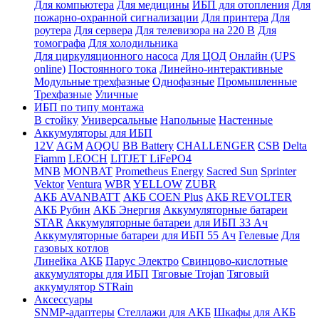
Для компьютера
Для медицины
ИБП для отопления
Для
пожарно-охранной сигнализации
Для принтера
Для
роутера
Для сервера
Для телевизора на 220 В
Для
томографа
Для холодильника
Для циркуляционного насоса
Для ЦОД
Онлайн (UPS
online)
Постоянного тока
Линейно-интерактивные
Модульные трехфазные
Однофазные
Промышленные
Трехфазные
Уличные
ИБП по типу монтажа
В стойку
Универсальные
Напольные
Настенные
Аккумуляторы для ИБП
12V
AGM
AQQU
BB Battery
CHALLENGER
CSB
Delta
Fiamm
LEOCH
LITJET LiFePO4
MNB
MONBAT
Prometheus Energy
Sacred Sun
Sprinter
Vektor
Ventura
WBR
YELLOW
ZUBR
АКБ AVANBATT
АКБ COEN Plus
АКБ REVOLTER
АКБ Рубин
АКБ Энергия
Аккумуляторные батареи
STAR
Аккумуляторные батареи для ИБП 33 Ач
Аккумуляторные батареи для ИБП 55 Ач
Гелевые
Для
газовых котлов
Линейка АКБ
Парус Электро
Свинцово-кислотные
аккумуляторы для ИБП
Тяговые Trojan
Тяговый
аккумулятор STRain
Аксессуары
SNMP-адаптеры
Стеллажи для АКБ
Шкафы для АКБ