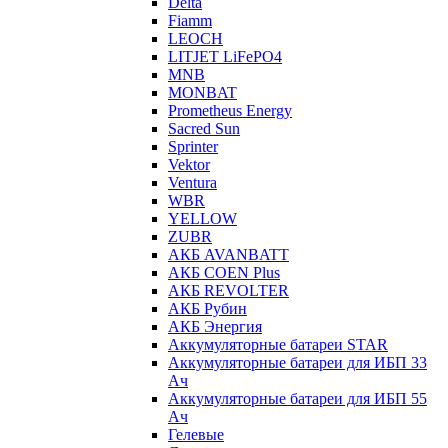
Delta
Fiamm
LEOCH
LITJET LiFePO4
MNB
MONBAT
Prometheus Energy
Sacred Sun
Sprinter
Vektor
Ventura
WBR
YELLOW
ZUBR
АКБ AVANBATT
АКБ COEN Plus
АКБ REVOLTER
АКБ Рубин
АКБ Энергия
Аккумуляторные батареи STAR
Аккумуляторные батареи для ИБП 33
Ач
Аккумуляторные батареи для ИБП 55
Ач
Гелевые