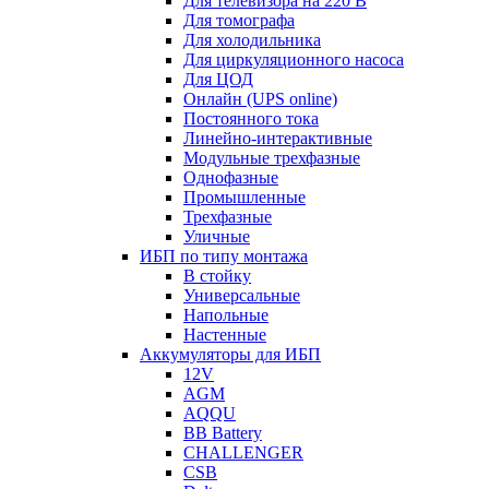
Для телевизора на 220 В
Для томографа
Для холодильника
Для циркуляционного насоса
Для ЦОД
Онлайн (UPS online)
Постоянного тока
Линейно-интерактивные
Модульные трехфазные
Однофазные
Промышленные
Трехфазные
Уличные
ИБП по типу монтажа
В стойку
Универсальные
Напольные
Настенные
Аккумуляторы для ИБП
12V
AGM
AQQU
BB Battery
CHALLENGER
CSB