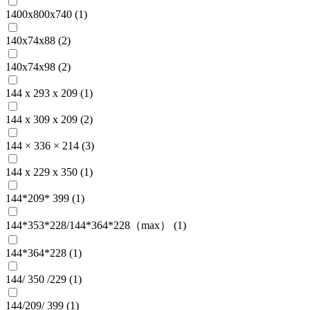
1400x800х740 (
1
)
140x74x88 (
2
)
140x74x98 (
2
)
144 x 293 x 209 (
1
)
144 x 309 x 209 (
2
)
144 × 336 × 214 (
3
)
144 х 229 х 350 (
1
)
144*209* 399 (
1
)
144*353*228/144*364*228（max） (
1
)
144*364*228 (
1
)
144/ 350 /229 (
1
)
144/209/ 399 (
1
)