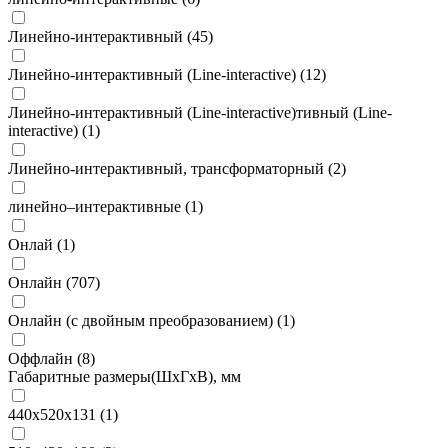
Линейно-интерактивный (
45
)
Линейно-интерактивный (Line-interactive) (
12
)
Линейно-интерактивный (Line-interactive)тивный (Line-
interactive) (
1
)
Линейно-интерактивный, трансформаторный (
2
)
линейно–интерактивные (
1
)
Онлай (
1
)
Онлайн (
707
)
Онлайн (с двойным преобразованием) (
1
)
Оффлайн (
8
)
Габаритные размеры(ШxГxВ), мм
440х520х131 (
1
)