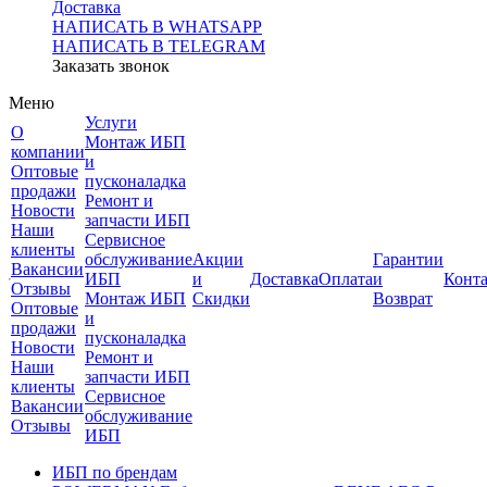
Доставка
НАПИСАТЬ В WHATSAPP
НАПИСАТЬ В TELEGRAM
Заказать звонок
Меню
Услуги
О
Монтаж ИБП
компании
и
Оптовые
пусконаладка
продажи
Ремонт и
Новости
запчасти ИБП
Наши
Сервисное
клиенты
обслуживание
Акции
Гарантии
Вакансии
ИБП
и
Доставка
Оплата
и
Конт
Отзывы
Монтаж ИБП
Скидки
Возврат
Оптовые
и
продажи
пусконаладка
Новости
Ремонт и
Наши
запчасти ИБП
клиенты
Сервисное
Вакансии
обслуживание
Отзывы
ИБП
ИБП по брендам