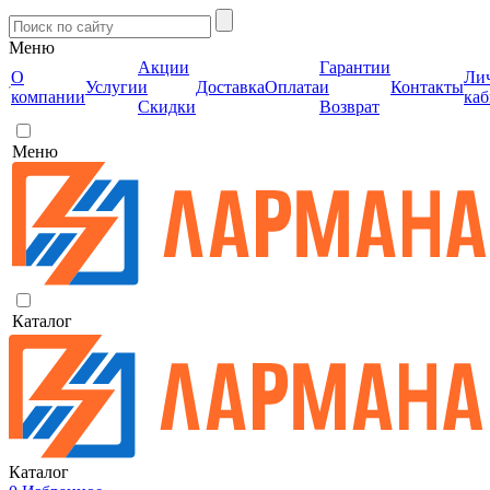
Меню
Акции
Гарантии
О
Ли
Услуги
и
Доставка
Оплата
и
Контакты
компании
каб
Скидки
Возврат
Меню
Каталог
Каталог