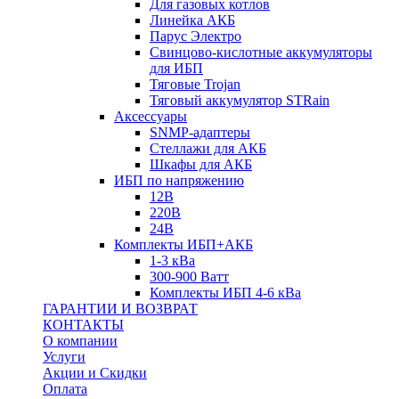
Для газовых котлов
Линейка АКБ
Парус Электро
Свинцово-кислотные аккумуляторы
для ИБП
Тяговые Trojan
Тяговый аккумулятор STRain
Аксессуары
SNMP-адаптеры
Стеллажи для АКБ
Шкафы для АКБ
ИБП по напряжению
12В
220В
24В
Комплекты ИБП+АКБ
1-3 кВа
300-900 Ватт
Комплекты ИБП 4-6 кВа
ГАРАНТИИ И ВОЗВРАТ
КОНТАКТЫ
О компании
Услуги
Акции и Скидки
Оплата