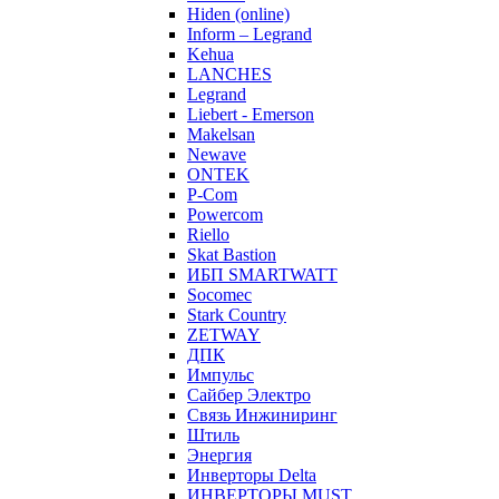
Hiden (online)
Inform – Legrand
Kehua
LANCHES
Legrand
Liebert - Emerson
Makelsan
Newave
ONTEK
P-Com
Powercom
Riello
Skat Bastion
ИБП SMARTWATT
Socomec
Stark Country
ZETWAY
ДПК
Импульс
Сайбер Электро
Связь Инжиниринг
Штиль
Энергия
Инверторы Delta
ИНВЕРТОРЫ MUST