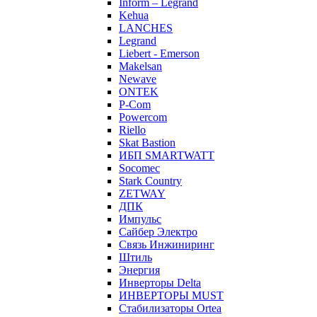
Inform – Legrand
Kehua
LANCHES
Legrand
Liebert - Emerson
Makelsan
Newave
ONTEK
P-Com
Powercom
Riello
Skat Bastion
ИБП SMARTWATT
Socomec
Stark Country
ZETWAY
ДПК
Импульс
Сайбер Электро
Связь Инжиниринг
Штиль
Энергия
Инверторы Delta
ИНВЕРТОРЫ MUST
Стабилизаторы Ortea