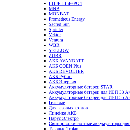
LITJET LiFePO4
MNB
MONBAT
Prometheus Energy
Sacred Sun
Sprinter
Vektor
Ventura
WBR
YELLOW
ZUBR
АКБ AVANBATT
АКБ COEN Plus
АКБ REVOLTER
АКБ Рубин
АКБ Энергия
Аккумуляторные батареи STAR
Аккумуляторные батареи для ИБП 33 А
Аккумуляторные батареи для ИБП 55 А
Гелевые
Для газовых котлов
Линейка АКБ
Парус Электро
Свинцово-кислотные аккумуляторы дл
Тяговые Trojan