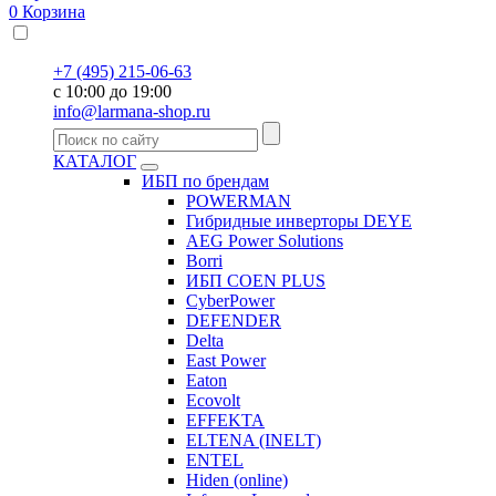
0
Корзина
+7 (495) 215-06-63
с 10:00 до 19:00
info@larmana-shop.ru
КАТАЛОГ
ИБП по брендам
POWERMAN
Гибридные инверторы DEYE
AEG Power Solutions
Borri
ИБП COEN PLUS
CyberPower
DEFENDER
Delta
East Power
Eaton
Ecovolt
EFFEKTA
ELTENA (INELT)
ENTEL
Hiden (online)