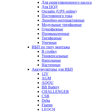
Для циркуляционного насоса
Для ЦОД
Онлайн (UPS online)
Постоянного тока
Линейно-интерактивные
Модульные трехфазные
Однофазные
Промышленные
Трехфазные
Уличные
ИБП по типу монтажа
В стойку
Универсальные
Напольные
Настенные
Аккумуляторы для ИБП
12V
AGM
AQQU
BB Battery
CHALLENGER
CSB
Delta
Fiamm
LEOCH