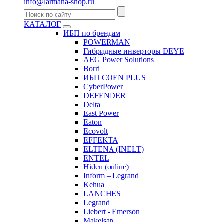
info@larmana-shop.ru
КАТАЛОГ
ИБП по брендам
POWERMAN
Гибридные инверторы DEYE
AEG Power Solutions
Borri
ИБП COEN PLUS
CyberPower
DEFENDER
Delta
East Power
Eaton
Ecovolt
EFFEKTA
ELTENA (INELT)
ENTEL
Hiden (online)
Inform – Legrand
Kehua
LANCHES
Legrand
Liebert - Emerson
Makelsan