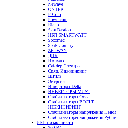
Newave
ONTEK
P-Com
Powercom
Riello
Skat Bastion
ИБП SMARTWATT
Socomec
Stark Country
ZETWAY
ДПК
Импульс
Сайбер Электро
Связь Инжиниринг
Штиль
Энергия
Инверторы Delta
ИНВЕРТОРЫ MUST
Стабилизаторы Ortea
Стабилизаторы ВОЛЬТ
ИНЖИНИРИНГ
Стабилизаторы напряжения Helios
Стабилизаторы напряжения Рубин
ИБП по мощности
500 ВА