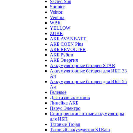
Sacred Sun
Sprinter
Vektor
Ventura
WBR
YELLOW
ZUBR
АКБ AVANBATT
АКБ COEN Plus
АКБ REVOLTER
АКБ Рубин
АКБ Энергия
Аккумуляторные батареи STAR
Аккумуляторные батареи для ИБП 33
Ач
Аккумуляторные батареи для ИБП 55
Ач
Гелевые
Для газовых котлов
Линейка АКБ
Парус Электро
Свинцово-кислотные аккумуляторы
для ИБП
Тяговые Trojan
Тяговый аккумулятор STRain