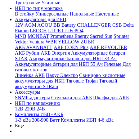
Трехфазные
Уличные
ИБП по типу монтажа
В стойку
Универсальные
Напольные
Настенные
Аккумуляторы для ИБП
12V
AGM
AQQU
BB Battery
CHALLENGER
CSB
Delta
Fiamm
LEOCH
LITJET LiFePO4
MNB
MONBAT
Prometheus Energy
Sacred Sun
Sprinter
Vektor
Ventura
WBR
YELLOW
ZUBR
АКБ AVANBATT
АКБ COEN Plus
АКБ REVOLTER
АКБ Рубин
АКБ Энергия
Аккумуляторные батареи
STAR
Аккумуляторные батареи для ИБП 33 Ач
Аккумуляторные батареи для ИБП 55 Ач
Гелевые
Для
газовых котлов
Линейка АКБ
Парус Электро
Свинцово-кислотные
аккумуляторы для ИБП
Тяговые Trojan
Тяговый
аккумулятор STRain
Аксессуары
SNMP-адаптеры
Стеллажи для АКБ
Шкафы для АКБ
ИБП по напряжению
12В
220В
24В
Комплекты ИБП+АКБ
1-3 кВа
300-900 Ватт
Комплекты ИБП 4-6 кВа
Еще