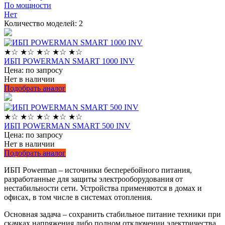
По мощности
Нет
Количество моделей:
2
★
☆
★
☆
★
☆
★
☆
★
☆
ИБП POWERMAN SMART 1000 INV
Цена: по запросу
Нет в наличии
Подобрать аналог
★
☆
★
☆
★
☆
★
☆
★
☆
ИБП POWERMAN SMART 500 INV
Цена: по запросу
Нет в наличии
Подобрать аналог
ИБП Powerman – источники бесперебойного питания,
разработанные для защиты электрооборудования от
нестабильности сети. Устройства применяются в домах и
офисах, в том числе в системах отопления.
Основная задача – сохранить стабильное питание техники при
скачках напряжения либо полном отключении электричества.