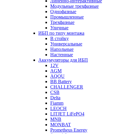
Линейно-интерактивные
Модульные трехфазные
Однофазные
Промышленные
Трехфазные
Уличные
ИБП по типу монтажа
В стойку
Универсальные
Напольные
Настенные
Аккумуляторы для ИБП
12V
AGM
AQQU
BB Battery
CHALLENGER
CSB
Delta
Fiamm
LEOCH
LITJET LiFePO4
MNB
MONBAT
Prometheus Energy