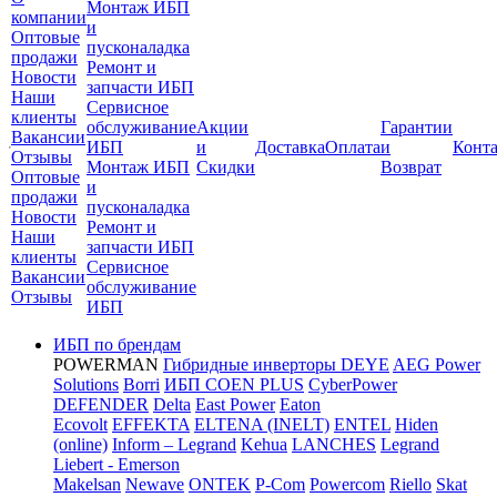
Монтаж ИБП
компании
и
Оптовые
пусконаладка
продажи
Ремонт и
Новости
запчасти ИБП
Наши
Сервисное
клиенты
обслуживание
Акции
Гарантии
Вакансии
ИБП
и
Доставка
Оплата
и
Конт
Отзывы
Монтаж ИБП
Скидки
Возврат
Оптовые
и
продажи
пусконаладка
Новости
Ремонт и
Наши
запчасти ИБП
клиенты
Сервисное
Вакансии
обслуживание
Отзывы
ИБП
ИБП по брендам
POWERMAN
Гибридные инверторы DEYE
AEG Power
Solutions
Borri
ИБП COEN PLUS
CyberPower
DEFENDER
Delta
East Power
Eaton
Ecovolt
EFFEKTA
ELTENA (INELT)
ENTEL
Hiden
(online)
Inform – Legrand
Kehua
LANCHES
Legrand
Liebert - Emerson
Makelsan
Newave
ONTEK
P-Com
Powercom
Riello
Skat