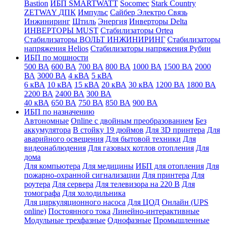
Bastion
ИБП SMARTWATT
Socomec
Stark Country
ZETWAY
ДПК
Импульс
Сайбер Электро
Связь
Инжиниринг
Штиль
Энергия
Инверторы Delta
ИНВЕРТОРЫ MUST
Стабилизаторы Ortea
Стабилизаторы ВОЛЬТ ИНЖИНИРИНГ
Стабилизаторы
напряжения Helios
Стабилизаторы напряжения Рубин
ИБП по мощности
500 ВА
600 ВА
700 ВА
800 ВА
1000 ВА
1500 ВА
2000
ВА
3000 ВА
4 кВА
5 кВА
6 кВА
10 кВА
15 кВА
20 кВА
30 кВА
1200 ВА
1800 ВА
2200 ВА
2400 ВА
300 ВА
40 кВА
650 ВА
750 ВА
850 ВА
900 ВА
ИБП по назначению
Автономные
Online с двойным преобразованием
Без
аккумулятора
В стойку 19 дюймов
Для 3D принтера
Для
аварийного освещения
Для бытовой техники
Для
видеонаблюдения
Для газовых котлов отопления
Для
дома
Для компьютера
Для медицины
ИБП для отопления
Для
пожарно-охранной сигнализации
Для принтера
Для
роутера
Для сервера
Для телевизора на 220 В
Для
томографа
Для холодильника
Для циркуляционного насоса
Для ЦОД
Онлайн (UPS
online)
Постоянного тока
Линейно-интерактивные
Модульные трехфазные
Однофазные
Промышленные