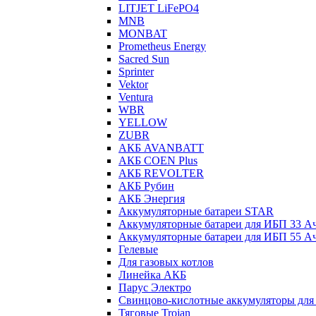
LITJET LiFePO4
MNB
MONBAT
Prometheus Energy
Sacred Sun
Sprinter
Vektor
Ventura
WBR
YELLOW
ZUBR
АКБ AVANBATT
АКБ COEN Plus
АКБ REVOLTER
АКБ Рубин
АКБ Энергия
Аккумуляторные батареи STAR
Аккумуляторные батареи для ИБП 33 А
Аккумуляторные батареи для ИБП 55 А
Гелевые
Для газовых котлов
Линейка АКБ
Парус Электро
Свинцово-кислотные аккумуляторы дл
Тяговые Trojan