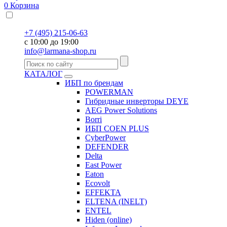
0
Корзина
+7 (495) 215-06-63
с 10:00 до 19:00
info@larmana-shop.ru
КАТАЛОГ
ИБП по брендам
POWERMAN
Гибридные инверторы DEYE
AEG Power Solutions
Borri
ИБП COEN PLUS
CyberPower
DEFENDER
Delta
East Power
Eaton
Ecovolt
EFFEKTA
ELTENA (INELT)
ENTEL
Hiden (online)