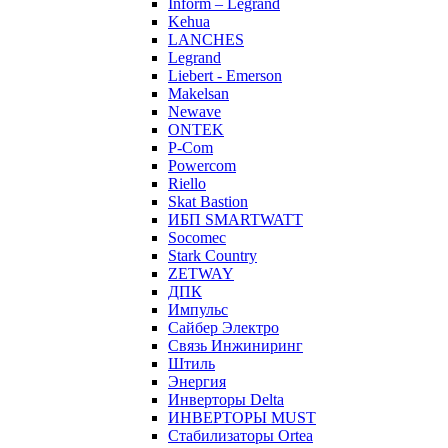
Inform – Legrand
Kehua
LANCHES
Legrand
Liebert - Emerson
Makelsan
Newave
ONTEK
P-Com
Powercom
Riello
Skat Bastion
ИБП SMARTWATT
Socomec
Stark Country
ZETWAY
ДПК
Импульс
Сайбер Электро
Связь Инжиниринг
Штиль
Энергия
Инверторы Delta
ИНВЕРТОРЫ MUST
Стабилизаторы Ortea