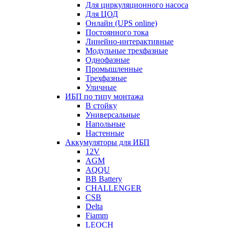
Для циркуляционного насоса
Для ЦОД
Онлайн (UPS online)
Постоянного тока
Линейно-интерактивные
Модульные трехфазные
Однофазные
Промышленные
Трехфазные
Уличные
ИБП по типу монтажа
В стойку
Универсальные
Напольные
Настенные
Аккумуляторы для ИБП
12V
AGM
AQQU
BB Battery
CHALLENGER
CSB
Delta
Fiamm
LEOCH