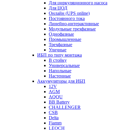
Для циркуляционного насоса
Для ЦОД
Онлайн (UPS online)
Постоянного тока
Линейно-интерактивные
Модульные трехфазные
Однофазные
Промышленные
Трехфазные
Уличные
ИБП по типу монтажа
В стойку
Универсальные
Напольные
Настенные
Аккумуляторы для ИБП
12V
AGM
AQQU
BB Battery
CHALLENGER
CSB
Delta
Fiamm
LEOCH