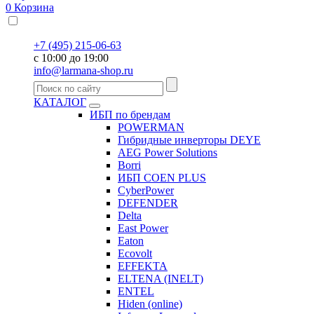
0
Корзина
+7 (495) 215-06-63
с 10:00 до 19:00
info@larmana-shop.ru
КАТАЛОГ
ИБП по брендам
POWERMAN
Гибридные инверторы DEYE
AEG Power Solutions
Borri
ИБП COEN PLUS
CyberPower
DEFENDER
Delta
East Power
Eaton
Ecovolt
EFFEKTA
ELTENA (INELT)
ENTEL
Hiden (online)