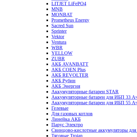
LITJET LiFePO4
MNB
MONBAT
Prometheus Energy
Sacred Sun
Sprinter
Vektor
Ventura
WBR
YELLOW
ZUBR
АКБ AVANBATT
АКБ COEN Plus
АКБ REVOLTER
АКБ Рубин
АКБ Энергия
Аккумуляторные батареи STAR
Аккумуляторные батареи для ИБП 33 А
Аккумуляторные батареи для ИБП 55 А
Гелевые
Для газовых котлов
Линейка АКБ
Парус Электро
Свинцово-кислотные аккумуляторы дл
Тяговые Trojan