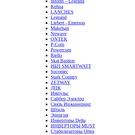
Inform – Legrand
Kehua
LANCHES
Legrand
Liebert - Emerson
Makelsan
Newave
ONTEK
P-Com
Powercom
Riello
Skat Bastion
ИБП SMARTWATT
Socomec
Stark Country
ZETWAY
ДПК
Импульс
Сайбер Электро
Связь Инжиниринг
Штиль
Энергия
Инверторы Delta
ИНВЕРТОРЫ MUST
Стабилизаторы Ortea