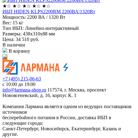
★
☆
★
☆
★
☆
★
☆
★
☆
ИБП HIDEN KLPS2200RM 2200ВА/1320Вт
Мощность:
2200 ВА / 1320 Вт
Вес:
15 кг
Тип ИБП:
Линейно-интерактивный
Размеры:
438x310х88 мм
Цена: 34 510
руб.
В наличии
В корзину
+7 (495) 215-06-63
с 10:00 до 19:00
info@larmana-shop.ru
117574, г. Москва, проспект
Новоясеневский, д. 16, корпус К. 1
Компания Лармана является одним из ведущих поставщиков
источников
бесперебойного питания в России, доставка ИБП в
следующие города:
Санкт-Петербург, Новосибирск, Екатеринбург, Казань и
другие.