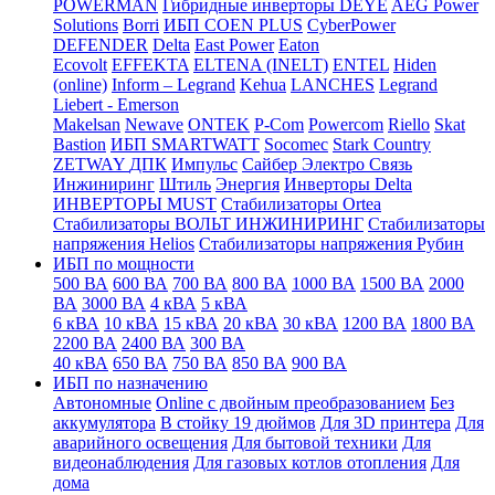
POWERMAN
Гибридные инверторы DEYE
AEG Power
Solutions
Borri
ИБП COEN PLUS
CyberPower
DEFENDER
Delta
East Power
Eaton
Ecovolt
EFFEKTA
ELTENA (INELT)
ENTEL
Hiden
(online)
Inform – Legrand
Kehua
LANCHES
Legrand
Liebert - Emerson
Makelsan
Newave
ONTEK
P-Com
Powercom
Riello
Skat
Bastion
ИБП SMARTWATT
Socomec
Stark Country
ZETWAY
ДПК
Импульс
Сайбер Электро
Связь
Инжиниринг
Штиль
Энергия
Инверторы Delta
ИНВЕРТОРЫ MUST
Стабилизаторы Ortea
Стабилизаторы ВОЛЬТ ИНЖИНИРИНГ
Стабилизаторы
напряжения Helios
Стабилизаторы напряжения Рубин
ИБП по мощности
500 ВА
600 ВА
700 ВА
800 ВА
1000 ВА
1500 ВА
2000
ВА
3000 ВА
4 кВА
5 кВА
6 кВА
10 кВА
15 кВА
20 кВА
30 кВА
1200 ВА
1800 ВА
2200 ВА
2400 ВА
300 ВА
40 кВА
650 ВА
750 ВА
850 ВА
900 ВА
ИБП по назначению
Автономные
Online с двойным преобразованием
Без
аккумулятора
В стойку 19 дюймов
Для 3D принтера
Для
аварийного освещения
Для бытовой техники
Для
видеонаблюдения
Для газовых котлов отопления
Для
дома