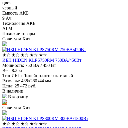
цвет
черный
Емкость АКБ
9 Ач
Технология АКБ
АГМ
Похожие товары
Советуем
Хит
★
☆
★
☆
★
☆
★
☆
★
☆
ИБП HIDEN KLPS750RM 750ВА/450Вт
Мощность:
750 ВА / 450 Вт
Вес:
8.2 кг
Тип ИБП:
Линейно-интерактивный
Размеры:
438x280х44 мм
Цена: 25 472
руб.
В наличии
В корзину
Советуем
Хит
★
☆
★
☆
★
☆
★
☆
★
☆