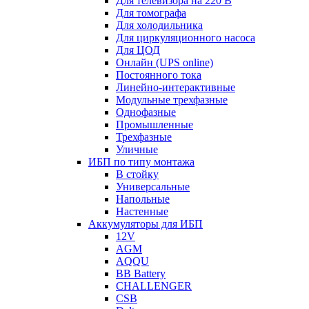
Для телевизора на 220 В
Для томографа
Для холодильника
Для циркуляционного насоса
Для ЦОД
Онлайн (UPS online)
Постоянного тока
Линейно-интерактивные
Модульные трехфазные
Однофазные
Промышленные
Трехфазные
Уличные
ИБП по типу монтажа
В стойку
Универсальные
Напольные
Настенные
Аккумуляторы для ИБП
12V
AGM
AQQU
BB Battery
CHALLENGER
CSB