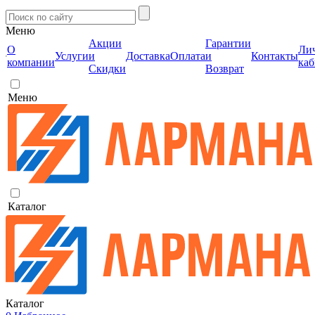
Меню
Акции
Гарантии
О
Ли
Услуги
и
Доставка
Оплата
и
Контакты
компании
каб
Скидки
Возврат
Меню
Каталог
Каталог