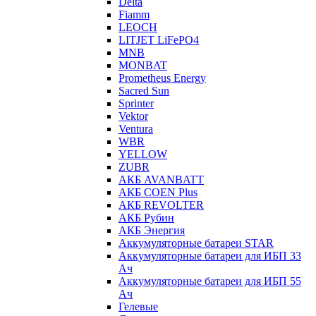
Delta
Fiamm
LEOCH
LITJET LiFePO4
MNB
MONBAT
Prometheus Energy
Sacred Sun
Sprinter
Vektor
Ventura
WBR
YELLOW
ZUBR
АКБ AVANBATT
АКБ COEN Plus
АКБ REVOLTER
АКБ Рубин
АКБ Энергия
Аккумуляторные батареи STAR
Аккумуляторные батареи для ИБП 33
Ач
Аккумуляторные батареи для ИБП 55
Ач
Гелевые