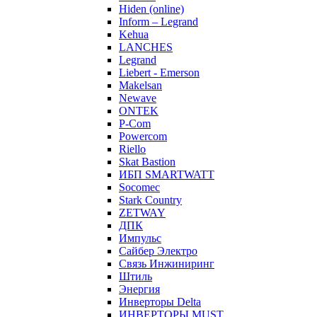
Hiden (online)
Inform – Legrand
Kehua
LANCHES
Legrand
Liebert - Emerson
Makelsan
Newave
ONTEK
P-Com
Powercom
Riello
Skat Bastion
ИБП SMARTWATT
Socomec
Stark Country
ZETWAY
ДПК
Импульс
Сайбер Электро
Связь Инжиниринг
Штиль
Энергия
Инверторы Delta
ИНВЕРТОРЫ MUST