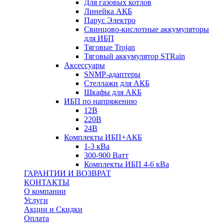
Для газовых котлов
Линейка АКБ
Парус Электро
Свинцово-кислотные аккумуляторы
для ИБП
Тяговые Trojan
Тяговый аккумулятор STRain
Аксессуары
SNMP-адаптеры
Стеллажи для АКБ
Шкафы для АКБ
ИБП по напряжению
12В
220В
24В
Комплекты ИБП+АКБ
1-3 кВа
300-900 Ватт
Комплекты ИБП 4-6 кВа
ГАРАНТИИ И ВОЗВРАТ
КОНТАКТЫ
О компании
Услуги
Акции и Скидки
Оплата