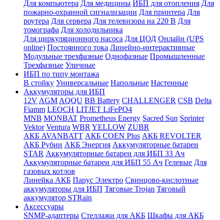
Для компьютера
Для медицины
ИБП для отопления
Для
пожарно-охранной сигнализации
Для принтера
Для
роутера
Для сервера
Для телевизора на 220 В
Для
томографа
Для холодильника
Для циркуляционного насоса
Для ЦОД
Онлайн (UPS
online)
Постоянного тока
Линейно-интерактивные
Модульные трехфазные
Однофазные
Промышленные
Трехфазные
Уличные
ИБП по типу монтажа
В стойку
Универсальные
Напольные
Настенные
Аккумуляторы для ИБП
12V
AGM
AQQU
BB Battery
CHALLENGER
CSB
Delta
Fiamm
LEOCH
LITJET LiFePO4
MNB
MONBAT
Prometheus Energy
Sacred Sun
Sprinter
Vektor
Ventura
WBR
YELLOW
ZUBR
АКБ AVANBATT
АКБ COEN Plus
АКБ REVOLTER
АКБ Рубин
АКБ Энергия
Аккумуляторные батареи
STAR
Аккумуляторные батареи для ИБП 33 Ач
Аккумуляторные батареи для ИБП 55 Ач
Гелевые
Для
газовых котлов
Линейка АКБ
Парус Электро
Свинцово-кислотные
аккумуляторы для ИБП
Тяговые Trojan
Тяговый
аккумулятор STRain
Аксессуары
SNMP-адаптеры
Стеллажи для АКБ
Шкафы для АКБ