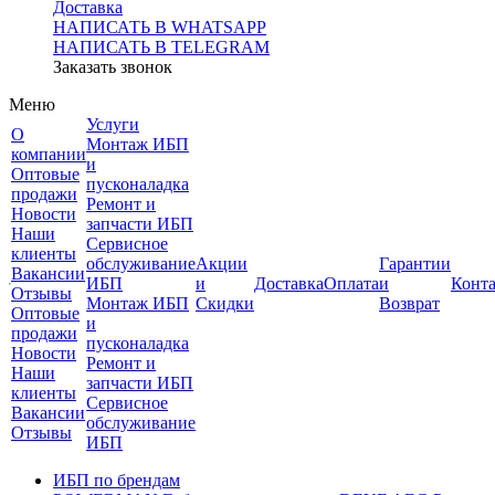
Доставка
НАПИСАТЬ В WHATSAPP
НАПИСАТЬ В TELEGRAM
Заказать звонок
Меню
Услуги
О
Монтаж ИБП
компании
и
Оптовые
пусконаладка
продажи
Ремонт и
Новости
запчасти ИБП
Наши
Сервисное
клиенты
обслуживание
Акции
Гарантии
Вакансии
ИБП
и
Доставка
Оплата
и
Конт
Отзывы
Монтаж ИБП
Скидки
Возврат
Оптовые
и
продажи
пусконаладка
Новости
Ремонт и
Наши
запчасти ИБП
клиенты
Сервисное
Вакансии
обслуживание
Отзывы
ИБП
ИБП по брендам