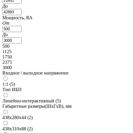
До
Мощность, ВА
От
До
500
1125
1750
2375
3000
Входное / выходное напряжение
1:1 (
5
)
Тип ИБП
Линейно-интерактивный (
5
)
Габаритные размеры(ШxГxВ), мм
438x280х44 (
2
)
438x310х88 (
2
)