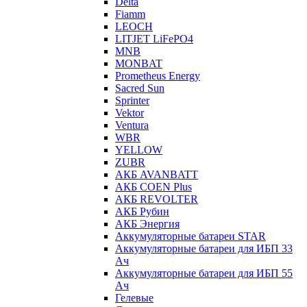
Delta
Fiamm
LEOCH
LITJET LiFePO4
MNB
MONBAT
Prometheus Energy
Sacred Sun
Sprinter
Vektor
Ventura
WBR
YELLOW
ZUBR
АКБ AVANBATT
АКБ COEN Plus
АКБ REVOLTER
АКБ Рубин
АКБ Энергия
Аккумуляторные батареи STAR
Аккумуляторные батареи для ИБП 33
Ач
Аккумуляторные батареи для ИБП 55
Ач
Гелевые