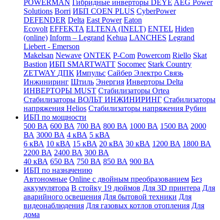
POWERMAN
Гибридные инверторы DEYE
AEG Power
Solutions
Borri
ИБП COEN PLUS
CyberPower
DEFENDER
Delta
East Power
Eaton
Ecovolt
EFFEKTA
ELTENA (INELT)
ENTEL
Hiden
(online)
Inform – Legrand
Kehua
LANCHES
Legrand
Liebert - Emerson
Makelsan
Newave
ONTEK
P-Com
Powercom
Riello
Skat
Bastion
ИБП SMARTWATT
Socomec
Stark Country
ZETWAY
ДПК
Импульс
Сайбер Электро
Связь
Инжиниринг
Штиль
Энергия
Инверторы Delta
ИНВЕРТОРЫ MUST
Стабилизаторы Ortea
Стабилизаторы ВОЛЬТ ИНЖИНИРИНГ
Стабилизаторы
напряжения Helios
Стабилизаторы напряжения Рубин
ИБП по мощности
500 ВА
600 ВА
700 ВА
800 ВА
1000 ВА
1500 ВА
2000
ВА
3000 ВА
4 кВА
5 кВА
6 кВА
10 кВА
15 кВА
20 кВА
30 кВА
1200 ВА
1800 ВА
2200 ВА
2400 ВА
300 ВА
40 кВА
650 ВА
750 ВА
850 ВА
900 ВА
ИБП по назначению
Автономные
Online с двойным преобразованием
Без
аккумулятора
В стойку 19 дюймов
Для 3D принтера
Для
аварийного освещения
Для бытовой техники
Для
видеонаблюдения
Для газовых котлов отопления
Для
дома