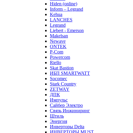
Hiden (online)
Inform – Legrand
Kehua
LANCHES
Legrand
Liebert - Emerson
Makelsan
Newave
ONTEK
P-Com
Powercom
Riello
Skat Bastion
ИБП SMARTWATT
Socomec
Stark Country
ZETWAY
ДПК
Импульс
Сайбер Электро
Связь Инжиниринг
Штиль
Энергия
Инверторы Delta
ИНВЕРТОРЫ MUST