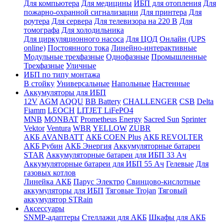
Для компьютера
Для медицины
ИБП для отопления
Для
пожарно-охранной сигнализации
Для принтера
Для
роутера
Для сервера
Для телевизора на 220 В
Для
томографа
Для холодильника
Для циркуляционного насоса
Для ЦОД
Онлайн (UPS
online)
Постоянного тока
Линейно-интерактивные
Модульные трехфазные
Однофазные
Промышленные
Трехфазные
Уличные
ИБП по типу монтажа
В стойку
Универсальные
Напольные
Настенные
Аккумуляторы для ИБП
12V
AGM
AQQU
BB Battery
CHALLENGER
CSB
Delta
Fiamm
LEOCH
LITJET LiFePO4
MNB
MONBAT
Prometheus Energy
Sacred Sun
Sprinter
Vektor
Ventura
WBR
YELLOW
ZUBR
АКБ AVANBATT
АКБ COEN Plus
АКБ REVOLTER
АКБ Рубин
АКБ Энергия
Аккумуляторные батареи
STAR
Аккумуляторные батареи для ИБП 33 Ач
Аккумуляторные батареи для ИБП 55 Ач
Гелевые
Для
газовых котлов
Линейка АКБ
Парус Электро
Свинцово-кислотные
аккумуляторы для ИБП
Тяговые Trojan
Тяговый
аккумулятор STRain
Аксессуары
SNMP-адаптеры
Стеллажи для АКБ
Шкафы для АКБ