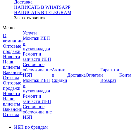
Доставка
НАПИСАТЬ В WHATSAPP
НАПИСАТЬ В TELEGRAM
Заказать звонок
Меню
Услуги
О
Монтаж ИБП
компании
и
Оптовые
пусконаладка
продажи
Ремонт и
Новости
запчасти ИБП
Наши
Сервисное
клиенты
обслуживание
Акции
Гарантии
Вакансии
ИБП
и
Доставка
Оплата
и
Конт
Отзывы
Монтаж ИБП
Скидки
Возврат
Оптовые
и
продажи
пусконаладка
Новости
Ремонт и
Наши
запчасти ИБП
клиенты
Сервисное
Вакансии
обслуживание
Отзывы
ИБП
ИБП по брендам