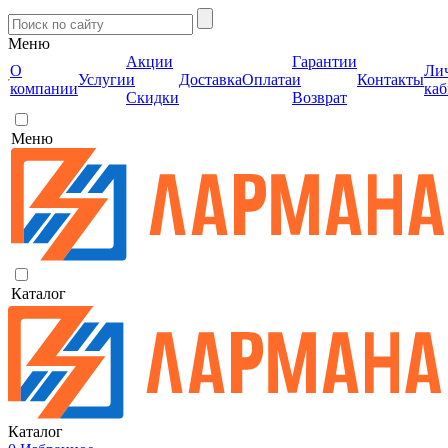
Меню
Акции
Гарантии
О
Ли
Услуги
и
Доставка
Оплата
и
Контакты
компании
каб
Скидки
Возврат
Меню
Каталог
Каталог