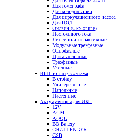
Для телевизора на 220 В
Для томографа
Для холодильника
Для циркуляционного насоса
Для ЦОД
Онлайн (UPS online)
Постоянного тока
Линейно-интерактивные
Модульные трехфазные
Однофазные
Промышленные
Трехфазные
Уличные
ИБП по типу монтажа
В стойку
Универсальные
Напольные
Настенные
Аккумуляторы для ИБП
12V
AGM
AQQU
BB Battery
CHALLENGER
CSB