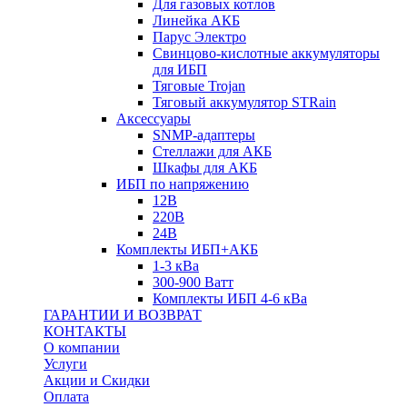
Для газовых котлов
Линейка АКБ
Парус Электро
Свинцово-кислотные аккумуляторы
для ИБП
Тяговые Trojan
Тяговый аккумулятор STRain
Аксессуары
SNMP-адаптеры
Стеллажи для АКБ
Шкафы для АКБ
ИБП по напряжению
12В
220В
24В
Комплекты ИБП+АКБ
1-3 кВа
300-900 Ватт
Комплекты ИБП 4-6 кВа
ГАРАНТИИ И ВОЗВРАТ
КОНТАКТЫ
О компании
Услуги
Акции и Скидки
Оплата