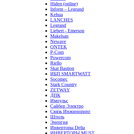
Hiden (online)
Inform – Legrand
Kehua
LANCHES
Legrand
Liebert - Emerson
Makelsan
Newave
ONTEK
P-Com
Powercom
Riello
Skat Bastion
ИБП SMARTWATT
Socomec
Stark Country
ZETWAY
ДПК
Импульс
Сайбер Электро
Связь Инжиниринг
Штиль
Энергия
Инверторы Delta
ИНВЕРТОРЫ MUST