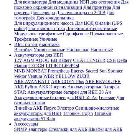
Для компьютера
Для медицины
ИБП для отопления
Для
пожарно-охранной сигнализации
Для принтера
Для
роутера
Для сервера
Для телевизора на 220 В
Для
томографа
Для холодильника
Для циркуляционного насоса
Для ЦОД
Онлайн (UPS
online)
Постоянного тока
Линейно-интерактивные
Модульные трехфазные
Однофазные
Промышленные
Трехфазные
Уличные
ИБП по типу монтажа
В стойку
Универсальные
Напольные
Настенные
Аккумуляторы для ИБП
12V
AGM
AQQU
BB Battery
CHALLENGER
CSB
Delta
Fiamm
LEOCH
LITJET LiFePO4
MNB
MONBAT
Prometheus Energy
Sacred Sun
Sprinter
Vektor
Ventura
WBR
YELLOW
ZUBR
АКБ AVANBATT
АКБ COEN Plus
АКБ REVOLTER
АКБ Рубин
АКБ Энергия
Аккумуляторные батареи
STAR
Аккумуляторные батареи для ИБП 33 Ач
Аккумуляторные батареи для ИБП 55 Ач
Гелевые
Для
газовых котлов
Линейка АКБ
Парус Электро
Свинцово-кислотные
аккумуляторы для ИБП
Тяговые Trojan
Тяговый
аккумулятор STRain
Аксессуары
SNMP-адаптеры
Стеллажи для АКБ
Шкафы для АКБ