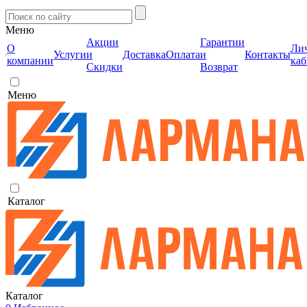
Меню
Акции
Гарантии
О
Ли
Услуги
и
Доставка
Оплата
и
Контакты
компании
каб
Скидки
Возврат
Меню
Каталог
Каталог