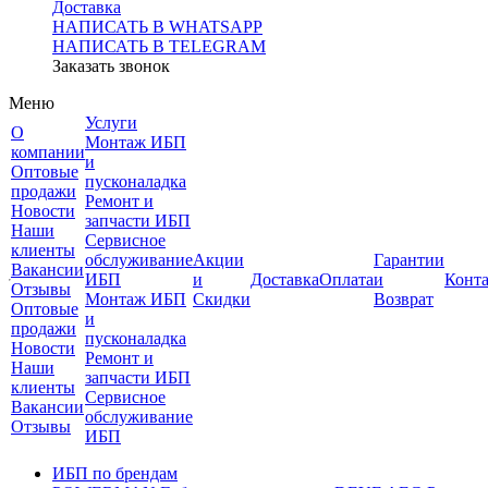
Доставка
НАПИСАТЬ В WHATSAPP
НАПИСАТЬ В TELEGRAM
Заказать звонок
Меню
Услуги
О
Монтаж ИБП
компании
и
Оптовые
пусконаладка
продажи
Ремонт и
Новости
запчасти ИБП
Наши
Сервисное
клиенты
обслуживание
Акции
Гарантии
Вакансии
ИБП
и
Доставка
Оплата
и
Конт
Отзывы
Монтаж ИБП
Скидки
Возврат
Оптовые
и
продажи
пусконаладка
Новости
Ремонт и
Наши
запчасти ИБП
клиенты
Сервисное
Вакансии
обслуживание
Отзывы
ИБП
ИБП по брендам