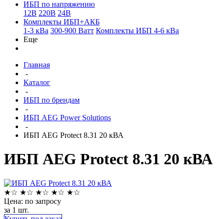
ИБП по напряжению
12В
220В
24В
Комплекты ИБП+АКБ
1-3 кВа
300-900 Ватт
Комплекты ИБП 4-6 кВа
Еще
Главная
-
Каталог
-
ИБП по брендам
-
ИБП AEG Power Solutions
-
ИБП AEG Protect 8.31 20 кВА
ИБП AEG Protect 8.31 20 кВА
★
☆
★
☆
★
☆
★
☆
★
☆
Цена: по запросу
за 1 шт.
Купить под заказ