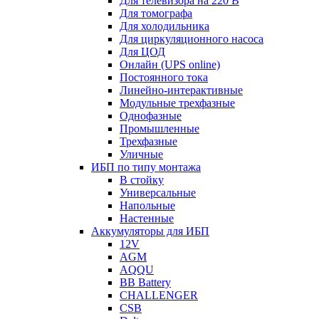
Для телевизора на 220 В
Для томографа
Для холодильника
Для циркуляционного насоса
Для ЦОД
Онлайн (UPS online)
Постоянного тока
Линейно-интерактивные
Модульные трехфазные
Однофазные
Промышленные
Трехфазные
Уличные
ИБП по типу монтажа
В стойку
Универсальные
Напольные
Настенные
Аккумуляторы для ИБП
12V
AGM
AQQU
BB Battery
CHALLENGER
CSB