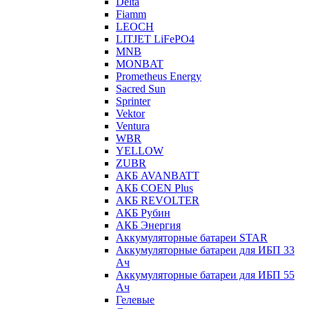
Delta
Fiamm
LEOCH
LITJET LiFePO4
MNB
MONBAT
Prometheus Energy
Sacred Sun
Sprinter
Vektor
Ventura
WBR
YELLOW
ZUBR
АКБ AVANBATT
АКБ COEN Plus
АКБ REVOLTER
АКБ Рубин
АКБ Энергия
Аккумуляторные батареи STAR
Аккумуляторные батареи для ИБП 33
Ач
Аккумуляторные батареи для ИБП 55
Ач
Гелевые