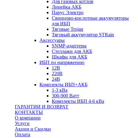
Для газовых котлов
Линейка АКБ
Парус Электро
Свинцово-кислотные аккумуляторы
для ИБП
Тяговые Trojan
Тяговый аккумулятор STRain
Аксессуары
SNMP-адаптеры
Стеллажи для АКБ
Шкафы для АКБ
ИБП по напряжению
12В
220В
24В
Комплекты ИБП+АКБ
1-3 кВа
300-900 Ватт
Комплекты ИБП 4-6 кВа
ГАРАНТИИ И ВОЗВРАТ
КОНТАКТЫ
О компании
Услуги
Акции и Скидки
Оплата