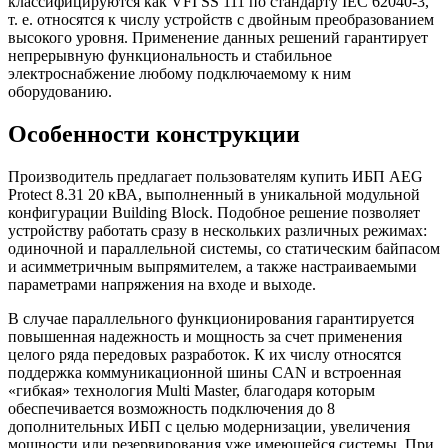
классифицируются как VFI SS 111 по стандарту IEC 62040-3,
т. е. относятся к числу устройств с двойным преобразованием
высокого уровня. Применение данных решений гарантирует
непрерывную функциональность и стабильное
электроснабжение любому подключаемому к ним
оборудованию.
Особенности конструкции
Производитель предлагает пользователям купить ИБП AEG
Protect 8.31 20 кВА, выполненный в уникальной модульной
конфигурации Building Block. Подобное решение позволяет
устройству работать сразу в нескольких различных режимах:
одиночной и параллельной системы, со статическим байпасом
и асимметричным выпрямителем, а также настраиваемыми
параметрами напряжения на входе и выходе.
В случае параллельного функционирования гарантируется
повышенная надежность и мощность за счет применения
целого ряда передовых разработок. К их числу относятся
поддержка коммуникационной шины CAN и встроенная
«гибкая» технология Multi Master, благодаря которым
обеспечивается возможность подключения до 8
дополнительных ИБП с целью модернизации, увеличения
мощности или резервирования уже имеющейся системы. При