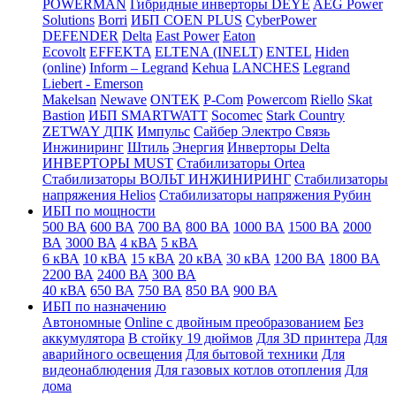
POWERMAN
Гибридные инверторы DEYE
AEG Power
Solutions
Borri
ИБП COEN PLUS
CyberPower
DEFENDER
Delta
East Power
Eaton
Ecovolt
EFFEKTA
ELTENA (INELT)
ENTEL
Hiden
(online)
Inform – Legrand
Kehua
LANCHES
Legrand
Liebert - Emerson
Makelsan
Newave
ONTEK
P-Com
Powercom
Riello
Skat
Bastion
ИБП SMARTWATT
Socomec
Stark Country
ZETWAY
ДПК
Импульс
Сайбер Электро
Связь
Инжиниринг
Штиль
Энергия
Инверторы Delta
ИНВЕРТОРЫ MUST
Стабилизаторы Ortea
Стабилизаторы ВОЛЬТ ИНЖИНИРИНГ
Стабилизаторы
напряжения Helios
Стабилизаторы напряжения Рубин
ИБП по мощности
500 ВА
600 ВА
700 ВА
800 ВА
1000 ВА
1500 ВА
2000
ВА
3000 ВА
4 кВА
5 кВА
6 кВА
10 кВА
15 кВА
20 кВА
30 кВА
1200 ВА
1800 ВА
2200 ВА
2400 ВА
300 ВА
40 кВА
650 ВА
750 ВА
850 ВА
900 ВА
ИБП по назначению
Автономные
Online с двойным преобразованием
Без
аккумулятора
В стойку 19 дюймов
Для 3D принтера
Для
аварийного освещения
Для бытовой техники
Для
видеонаблюдения
Для газовых котлов отопления
Для
дома