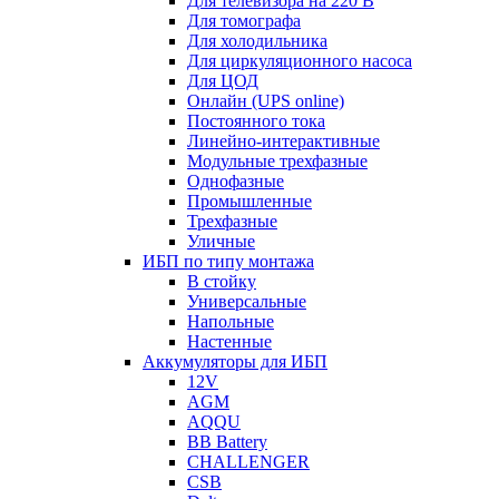
Для телевизора на 220 В
Для томографа
Для холодильника
Для циркуляционного насоса
Для ЦОД
Онлайн (UPS online)
Постоянного тока
Линейно-интерактивные
Модульные трехфазные
Однофазные
Промышленные
Трехфазные
Уличные
ИБП по типу монтажа
В стойку
Универсальные
Напольные
Настенные
Аккумуляторы для ИБП
12V
AGM
AQQU
BB Battery
CHALLENGER
CSB