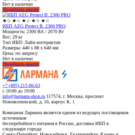
Нет в наличии
Подобрать аналог
★
☆
★
☆
★
☆
★
☆
★
☆
ИБП AEG Protect B. 2300 PRO
Мощность:
2300 ВА / 2070 Вт
Вес:
29 кг
Тип ИБП:
Лайн-интерактив
Размеры:
440 x 88 x 640 мм
Цена: по запросу
Нет в наличии
Подобрать аналог
+7 (495) 215-06-63
с 10:00 до 19:00
info@larmana-shop.ru
117574, г. Москва, проспект
Новоясеневский, д. 16, корпус К. 1
Компания Лармана является одним из ведущих поставщиков
источников
бесперебойного питания в России, доставка ИБП в
следующие города:
Санкт-Петербург, Новосибирск, Екатеринбург, Казань и