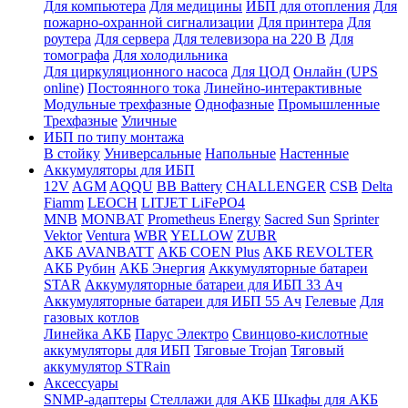
Для компьютера
Для медицины
ИБП для отопления
Для
пожарно-охранной сигнализации
Для принтера
Для
роутера
Для сервера
Для телевизора на 220 В
Для
томографа
Для холодильника
Для циркуляционного насоса
Для ЦОД
Онлайн (UPS
online)
Постоянного тока
Линейно-интерактивные
Модульные трехфазные
Однофазные
Промышленные
Трехфазные
Уличные
ИБП по типу монтажа
В стойку
Универсальные
Напольные
Настенные
Аккумуляторы для ИБП
12V
AGM
AQQU
BB Battery
CHALLENGER
CSB
Delta
Fiamm
LEOCH
LITJET LiFePO4
MNB
MONBAT
Prometheus Energy
Sacred Sun
Sprinter
Vektor
Ventura
WBR
YELLOW
ZUBR
АКБ AVANBATT
АКБ COEN Plus
АКБ REVOLTER
АКБ Рубин
АКБ Энергия
Аккумуляторные батареи
STAR
Аккумуляторные батареи для ИБП 33 Ач
Аккумуляторные батареи для ИБП 55 Ач
Гелевые
Для
газовых котлов
Линейка АКБ
Парус Электро
Свинцово-кислотные
аккумуляторы для ИБП
Тяговые Trojan
Тяговый
аккумулятор STRain
Аксессуары
SNMP-адаптеры
Стеллажи для АКБ
Шкафы для АКБ