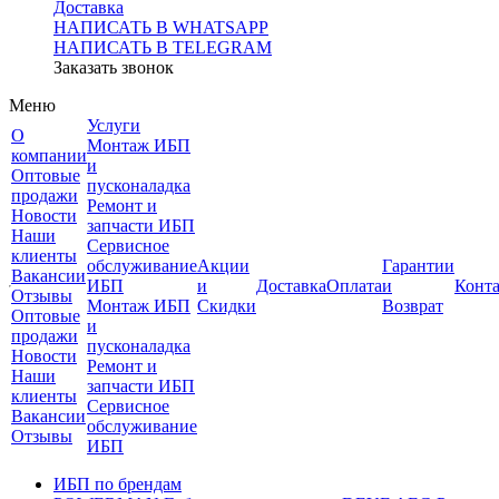
Доставка
НАПИСАТЬ В WHATSAPP
НАПИСАТЬ В TELEGRAM
Заказать звонок
Меню
Услуги
О
Монтаж ИБП
компании
и
Оптовые
пусконаладка
продажи
Ремонт и
Новости
запчасти ИБП
Наши
Сервисное
клиенты
обслуживание
Акции
Гарантии
Вакансии
ИБП
и
Доставка
Оплата
и
Конт
Отзывы
Монтаж ИБП
Скидки
Возврат
Оптовые
и
продажи
пусконаладка
Новости
Ремонт и
Наши
запчасти ИБП
клиенты
Сервисное
Вакансии
обслуживание
Отзывы
ИБП
ИБП по брендам