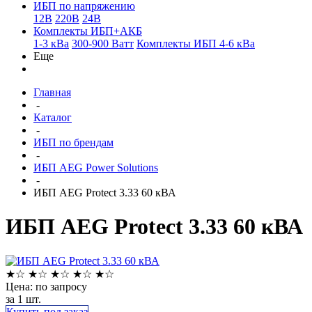
ИБП по напряжению
12В
220В
24В
Комплекты ИБП+АКБ
1-3 кВа
300-900 Ватт
Комплекты ИБП 4-6 кВа
Еще
Главная
-
Каталог
-
ИБП по брендам
-
ИБП AEG Power Solutions
-
ИБП AEG Protect 3.33 60 кВА
ИБП AEG Protect 3.33 60 кВА
★
☆
★
☆
★
☆
★
☆
★
☆
Цена: по запросу
за 1 шт.
Купить под заказ