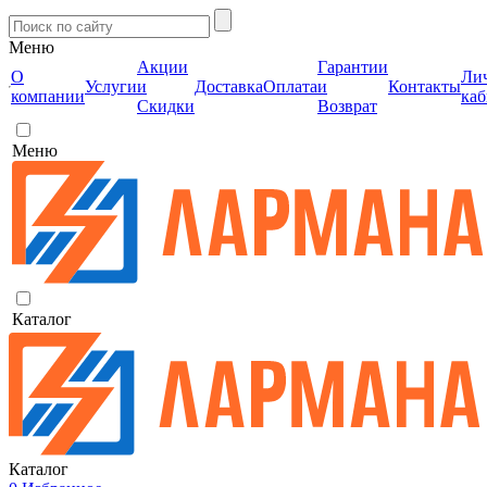
Меню
Акции
Гарантии
О
Ли
Услуги
и
Доставка
Оплата
и
Контакты
компании
каб
Скидки
Возврат
Меню
Каталог
Каталог