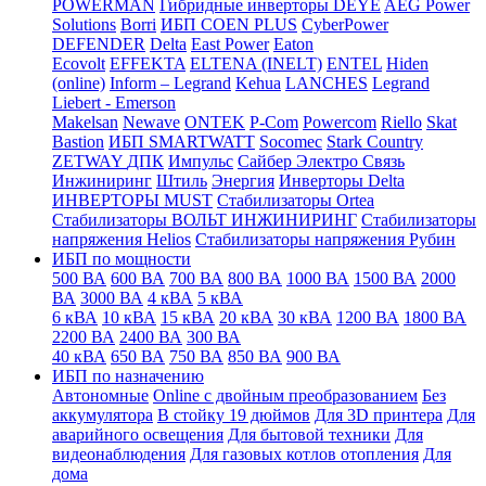
POWERMAN
Гибридные инверторы DEYE
AEG Power
Solutions
Borri
ИБП COEN PLUS
CyberPower
DEFENDER
Delta
East Power
Eaton
Ecovolt
EFFEKTA
ELTENA (INELT)
ENTEL
Hiden
(online)
Inform – Legrand
Kehua
LANCHES
Legrand
Liebert - Emerson
Makelsan
Newave
ONTEK
P-Com
Powercom
Riello
Skat
Bastion
ИБП SMARTWATT
Socomec
Stark Country
ZETWAY
ДПК
Импульс
Сайбер Электро
Связь
Инжиниринг
Штиль
Энергия
Инверторы Delta
ИНВЕРТОРЫ MUST
Стабилизаторы Ortea
Стабилизаторы ВОЛЬТ ИНЖИНИРИНГ
Стабилизаторы
напряжения Helios
Стабилизаторы напряжения Рубин
ИБП по мощности
500 ВА
600 ВА
700 ВА
800 ВА
1000 ВА
1500 ВА
2000
ВА
3000 ВА
4 кВА
5 кВА
6 кВА
10 кВА
15 кВА
20 кВА
30 кВА
1200 ВА
1800 ВА
2200 ВА
2400 ВА
300 ВА
40 кВА
650 ВА
750 ВА
850 ВА
900 ВА
ИБП по назначению
Автономные
Online с двойным преобразованием
Без
аккумулятора
В стойку 19 дюймов
Для 3D принтера
Для
аварийного освещения
Для бытовой техники
Для
видеонаблюдения
Для газовых котлов отопления
Для
дома