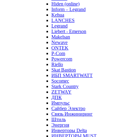
Hiden (online)
Inform – Legrand
Kehua
LANCHES
Legrand
Liebert - Emerson
Makelsan
Newave
ONTEK
P-Com
Powercom
Riello
Skat Bastion
ИБП SMARTWATT
Socomec
Stark Country
ZETWAY
ДПК
Импульс
Сайбер Электро
Связь Инжиниринг
Штиль
Энергия
Инверторы Delta
ИНВЕРТОРЫ MUST