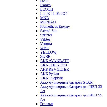
Delta
Fiamm
LEOCH
LITJET LiFePO4
MNB
MONBAT
Prometheus Energy
Sacred Sun
Sprinter
Vektor
Ventura
WBR
YELLOW
ZUBR
АКБ AVANBATT
АКБ COEN Plus
АКБ REVOLTER
АКБ Рубин
АКБ Энергия
Аккумуляторные батареи STAR
Аккумуляторные батареи для ИБП 33
Ач
Аккумуляторные батареи для ИБП 55
Ач
Гелевые