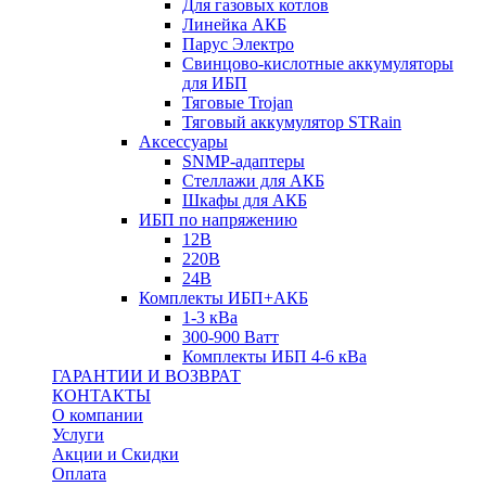
Для газовых котлов
Линейка АКБ
Парус Электро
Свинцово-кислотные аккумуляторы
для ИБП
Тяговые Trojan
Тяговый аккумулятор STRain
Аксессуары
SNMP-адаптеры
Стеллажи для АКБ
Шкафы для АКБ
ИБП по напряжению
12В
220В
24В
Комплекты ИБП+АКБ
1-3 кВа
300-900 Ватт
Комплекты ИБП 4-6 кВа
ГАРАНТИИ И ВОЗВРАТ
КОНТАКТЫ
О компании
Услуги
Акции и Скидки
Оплата