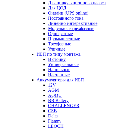
Для циркуляционного насоса
Для ЦОД
Онлайн (UPS online)
Постоянного тока
Линейно-интерактивные
Модульные трехфазные
Однофазные
Промышленные
Трехфазные
Уличные
ИБП по типу монтажа
В стойку
Универсальные
Напольные
Настенные
Аккумуляторы для ИБП
12V
AGM
AQQU
BB Battery
CHALLENGER
CSB
Delta
Fiamm
LEOCH