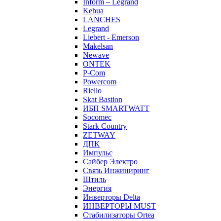
Inform – Legrand
Kehua
LANCHES
Legrand
Liebert - Emerson
Makelsan
Newave
ONTEK
P-Com
Powercom
Riello
Skat Bastion
ИБП SMARTWATT
Socomec
Stark Country
ZETWAY
ДПК
Импульс
Сайбер Электро
Связь Инжиниринг
Штиль
Энергия
Инверторы Delta
ИНВЕРТОРЫ MUST
Стабилизаторы Ortea