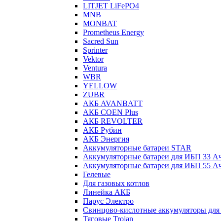
LITJET LiFePO4
MNB
MONBAT
Prometheus Energy
Sacred Sun
Sprinter
Vektor
Ventura
WBR
YELLOW
ZUBR
АКБ AVANBATT
АКБ COEN Plus
АКБ REVOLTER
АКБ Рубин
АКБ Энергия
Аккумуляторные батареи STAR
Аккумуляторные батареи для ИБП 33 А
Аккумуляторные батареи для ИБП 55 А
Гелевые
Для газовых котлов
Линейка АКБ
Парус Электро
Свинцово-кислотные аккумуляторы дл
Тяговые Trojan