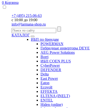
0
Корзина
+7 (495) 215-06-63
с 10:00 до 19:00
info@larmana-shop.ru
КАТАЛОГ
ИБП по брендам
POWERMAN
Гибридные инверторы DEYE
AEG Power Solutions
Borri
ИБП COEN PLUS
CyberPower
DEFENDER
Delta
East Power
Eaton
Ecovolt
EFFEKTA
ELTENA (INELT)
ENTEL
Hiden (online)