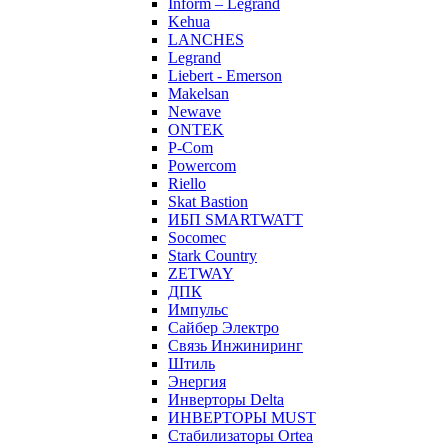
Inform – Legrand
Kehua
LANCHES
Legrand
Liebert - Emerson
Makelsan
Newave
ONTEK
P-Com
Powercom
Riello
Skat Bastion
ИБП SMARTWATT
Socomec
Stark Country
ZETWAY
ДПК
Импульс
Сайбер Электро
Связь Инжиниринг
Штиль
Энергия
Инверторы Delta
ИНВЕРТОРЫ MUST
Стабилизаторы Ortea