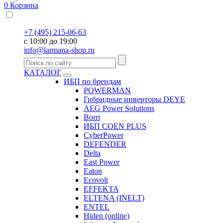
0
Корзина
+7 (495) 215-06-63
с 10:00 до 19:00
info@larmana-shop.ru
КАТАЛОГ
ИБП по брендам
POWERMAN
Гибридные инверторы DEYE
AEG Power Solutions
Borri
ИБП COEN PLUS
CyberPower
DEFENDER
Delta
East Power
Eaton
Ecovolt
EFFEKTA
ELTENA (INELT)
ENTEL
Hiden (online)