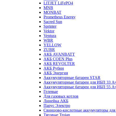
LITJET LiFePO4
MNB
MONBAT
Prometheus Energy
Sacred Sun
Sprinter
Vektor
Ventura
WBR
YELLOW
ZUBR
АКБ AVANBATT
АКБ COEN Plus
АКБ REVOLTER
АКБ Рубин
АКБ Энергия
Аккумуляторные батареи STAR
Аккумуляторные батареи для ИБП 33 А
Аккумуляторные батареи для ИБП 55 А
Гелевые
Для газовых котлов
Линейка АКБ
Парус Электро
Свинцово-кислотные аккумуляторы дл
Тяговые Trojan