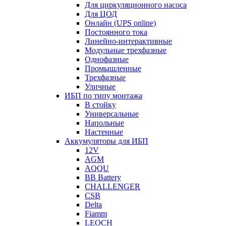
Для циркуляционного насоса
Для ЦОД
Онлайн (UPS online)
Постоянного тока
Линейно-интерактивные
Модульные трехфазные
Однофазные
Промышленные
Трехфазные
Уличные
ИБП по типу монтажа
В стойку
Универсальные
Напольные
Настенные
Аккумуляторы для ИБП
12V
AGM
AQQU
BB Battery
CHALLENGER
CSB
Delta
Fiamm
LEOCH