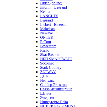
Hiden (online)
Inform – Legrand
Kehua
LANCHES
Legrand
Liebert - Emerson
Makelsan
Newave
ONTEK
P-Com
Powercom
Riello
Skat Bastion
ИБП SMARTWATT
Socomec
Stark Country
ZETWAY
ДПК
Импульс
Сайбер Электро
Связь Инжиниринг
Штиль
Энергия
Инверторы Delta
ИНВЕРТОРЫ MUST