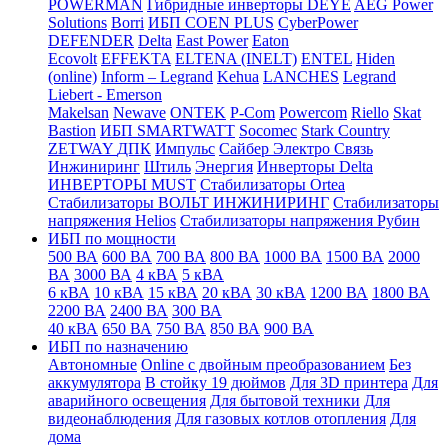
POWERMAN
Гибридные инверторы DEYE
AEG Power
Solutions
Borri
ИБП COEN PLUS
CyberPower
DEFENDER
Delta
East Power
Eaton
Ecovolt
EFFEKTA
ELTENA (INELT)
ENTEL
Hiden
(online)
Inform – Legrand
Kehua
LANCHES
Legrand
Liebert - Emerson
Makelsan
Newave
ONTEK
P-Com
Powercom
Riello
Skat
Bastion
ИБП SMARTWATT
Socomec
Stark Country
ZETWAY
ДПК
Импульс
Сайбер Электро
Связь
Инжиниринг
Штиль
Энергия
Инверторы Delta
ИНВЕРТОРЫ MUST
Стабилизаторы Ortea
Стабилизаторы ВОЛЬТ ИНЖИНИРИНГ
Стабилизаторы
напряжения Helios
Стабилизаторы напряжения Рубин
ИБП по мощности
500 ВА
600 ВА
700 ВА
800 ВА
1000 ВА
1500 ВА
2000
ВА
3000 ВА
4 кВА
5 кВА
6 кВА
10 кВА
15 кВА
20 кВА
30 кВА
1200 ВА
1800 ВА
2200 ВА
2400 ВА
300 ВА
40 кВА
650 ВА
750 ВА
850 ВА
900 ВА
ИБП по назначению
Автономные
Online с двойным преобразованием
Без
аккумулятора
В стойку 19 дюймов
Для 3D принтера
Для
аварийного освещения
Для бытовой техники
Для
видеонаблюдения
Для газовых котлов отопления
Для
дома