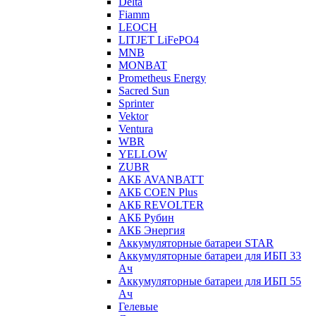
Delta
Fiamm
LEOCH
LITJET LiFePO4
MNB
MONBAT
Prometheus Energy
Sacred Sun
Sprinter
Vektor
Ventura
WBR
YELLOW
ZUBR
АКБ AVANBATT
АКБ COEN Plus
АКБ REVOLTER
АКБ Рубин
АКБ Энергия
Аккумуляторные батареи STAR
Аккумуляторные батареи для ИБП 33
Ач
Аккумуляторные батареи для ИБП 55
Ач
Гелевые