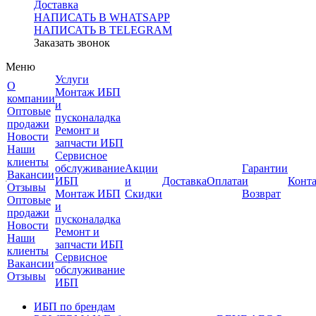
Доставка
НАПИСАТЬ В WHATSAPP
НАПИСАТЬ В TELEGRAM
Заказать звонок
Меню
Услуги
О
Монтаж ИБП
компании
и
Оптовые
пусконаладка
продажи
Ремонт и
Новости
запчасти ИБП
Наши
Сервисное
клиенты
обслуживание
Акции
Гарантии
Вакансии
ИБП
и
Доставка
Оплата
и
Конт
Отзывы
Монтаж ИБП
Скидки
Возврат
Оптовые
и
продажи
пусконаладка
Новости
Ремонт и
Наши
запчасти ИБП
клиенты
Сервисное
Вакансии
обслуживание
Отзывы
ИБП
ИБП по брендам