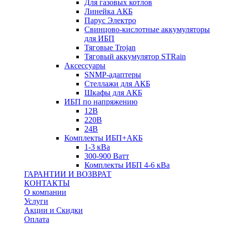
Для газовых котлов
Линейка АКБ
Парус Электро
Свинцово-кислотные аккумуляторы
для ИБП
Тяговые Trojan
Тяговый аккумулятор STRain
Аксессуары
SNMP-адаптеры
Стеллажи для АКБ
Шкафы для АКБ
ИБП по напряжению
12В
220В
24В
Комплекты ИБП+АКБ
1-3 кВа
300-900 Ватт
Комплекты ИБП 4-6 кВа
ГАРАНТИИ И ВОЗВРАТ
КОНТАКТЫ
О компании
Услуги
Акции и Скидки
Оплата