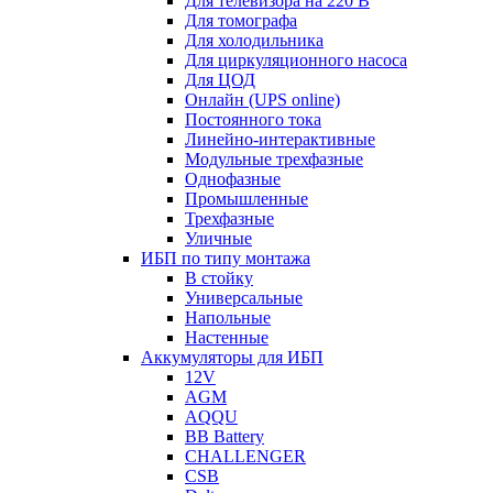
Для телевизора на 220 В
Для томографа
Для холодильника
Для циркуляционного насоса
Для ЦОД
Онлайн (UPS online)
Постоянного тока
Линейно-интерактивные
Модульные трехфазные
Однофазные
Промышленные
Трехфазные
Уличные
ИБП по типу монтажа
В стойку
Универсальные
Напольные
Настенные
Аккумуляторы для ИБП
12V
AGM
AQQU
BB Battery
CHALLENGER
CSB