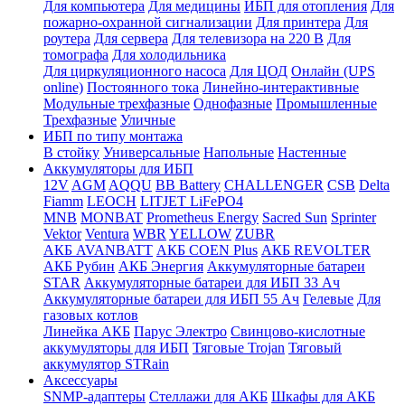
Для компьютера
Для медицины
ИБП для отопления
Для
пожарно-охранной сигнализации
Для принтера
Для
роутера
Для сервера
Для телевизора на 220 В
Для
томографа
Для холодильника
Для циркуляционного насоса
Для ЦОД
Онлайн (UPS
online)
Постоянного тока
Линейно-интерактивные
Модульные трехфазные
Однофазные
Промышленные
Трехфазные
Уличные
ИБП по типу монтажа
В стойку
Универсальные
Напольные
Настенные
Аккумуляторы для ИБП
12V
AGM
AQQU
BB Battery
CHALLENGER
CSB
Delta
Fiamm
LEOCH
LITJET LiFePO4
MNB
MONBAT
Prometheus Energy
Sacred Sun
Sprinter
Vektor
Ventura
WBR
YELLOW
ZUBR
АКБ AVANBATT
АКБ COEN Plus
АКБ REVOLTER
АКБ Рубин
АКБ Энергия
Аккумуляторные батареи
STAR
Аккумуляторные батареи для ИБП 33 Ач
Аккумуляторные батареи для ИБП 55 Ач
Гелевые
Для
газовых котлов
Линейка АКБ
Парус Электро
Свинцово-кислотные
аккумуляторы для ИБП
Тяговые Trojan
Тяговый
аккумулятор STRain
Аксессуары
SNMP-адаптеры
Стеллажи для АКБ
Шкафы для АКБ