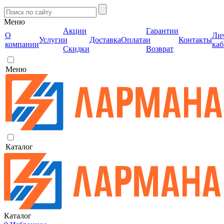
Меню
Акции
Гарантии
О
Ли
Услуги
и
Доставка
Оплата
и
Контакты
компании
каб
Скидки
Возврат
Меню
Каталог
Каталог