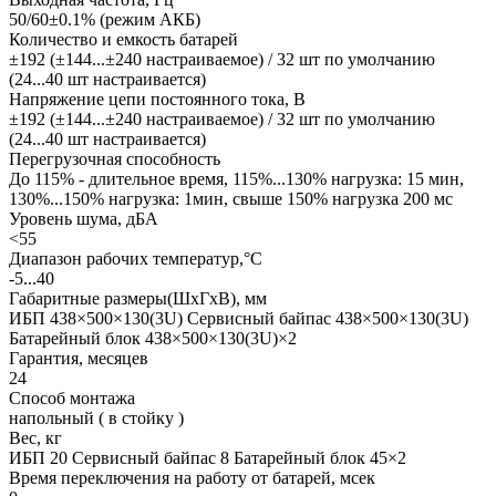
50/60±0.1% (режим АКБ)
Количество и емкость батарей
±192 (±144...±240 настраиваемое) / 32 шт по умолчанию
(24...40 шт настраивается)
Напряжение цепи постоянного тока, В
±192 (±144...±240 настраиваемое) / 32 шт по умолчанию
(24...40 шт настраивается)
Перегрузочная способность
До 115% - длительное время, 115%...130% нагрузка: 15 мин,
130%...150% нагрузка: 1мин, свыше 150% нагрузка 200 мс
Уровень шума, дБА
<55
Диапазон рабочих температур,°С
-5...40
Габаритные размеры(ШxГxВ), мм
ИБП 438×500×130(3U) Сервисный байпас 438×500×130(3U)
Батарейный блок 438×500×130(3U)×2
Гарантия, месяцев
24
Способ монтажа
напольный ( в стойку )
Вес, кг
ИБП 20 Сервисный байпас 8 Батарейный блок 45×2
Время переключения на работу от батарей, мсек