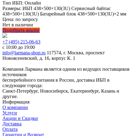
Тип ИБП:
Онлайн
Размеры:
ИБП 438×500×130(3U) Сервисный байпас
438×500×130(3U) Батарейный блок 438×500×130(3U)×2 мм
Цена: по запросу
Нет в наличии
Подобрать аналог
+7 (495) 215-06-63
с 10:00 до 19:00
info@larmana-shop.ru
117574, г. Москва, проспект
Новоясеневский, д. 16, корпус К. 1
Компания Лармана является одним из ведущих поставщиков
источников
бесперебойного питания в России, доставка ИБП в
следующие города:
Санкт-Петербург, Новосибирск, Екатеринбург, Казань и
другие.
Информация
О компании
Услуги
Акции и Скидки
Доставка
Оплата
Гарантии и Возврат