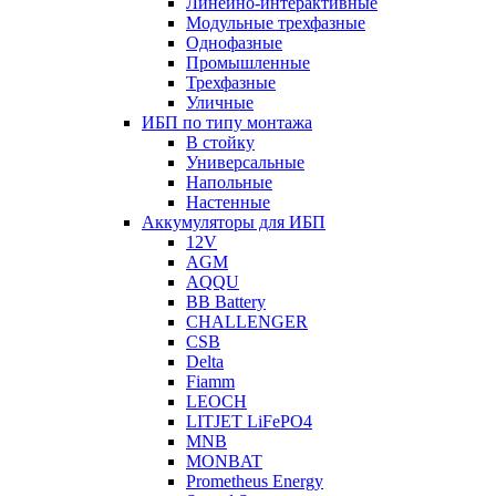
Линейно-интерактивные
Модульные трехфазные
Однофазные
Промышленные
Трехфазные
Уличные
ИБП по типу монтажа
В стойку
Универсальные
Напольные
Настенные
Аккумуляторы для ИБП
12V
AGM
AQQU
BB Battery
CHALLENGER
CSB
Delta
Fiamm
LEOCH
LITJET LiFePO4
MNB
MONBAT
Prometheus Energy