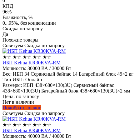
0
КПД
96%
Влажность, %
0...95%, без конденсации
Скидка по запросу
Да
Похожие товары
Советуем
Скидка по запросу
★
☆
★
☆
★
☆
★
☆
★
☆
ИБП Kehua KR30KVA-RM
Мощность:
30000 ВА / 30000 Вт
Вес:
ИБП 34 Сервисный байпас 14 Батарейный блок 45×2 кг
Тип ИБП:
Онлайн
Размеры:
ИБП 438×680×130(3U) Сервисный байпас
438×680×130(3U) Батарейный блок 438×680×130(3U)×2 мм
Цена: по запросу
Нет в наличии
Подобрать аналог
Советуем
Скидка по запросу
★
☆
★
☆
★
☆
★
☆
★
☆
ИБП Kehua KR40KVA-RM
Мощность:
40000 ВА / 40000 Вт