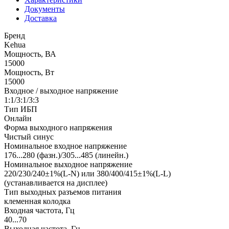
Документы
Доставка
Бренд
Kehua
Мощность, ВА
15000
Мощность, Вт
15000
Входное / выходное напряжение
1:1/3:1/3:3
Тип ИБП
Онлайн
Форма выходного напряжения
Чистый синус
Номинальное входное напряжение
176...280 (фазн.)/305...485 (линейн.)
Номинальное выходное напряжение
220/230/240±1%(L-N) или 380/400/415±1%(L-L)
(устанавливается на дисплее)
Тип выходных разъемов питания
клеменная колодка
Входная частота, Гц
40...70
Выходная частота, Гц