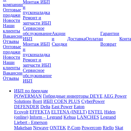
Монтаж ИБП
компании
и
Оптовые
пусконаладка
продажи
Ремонт и
Новости
запчасти ИБП
Наши
Сервисное
клиенты
обслуживание
Акции
Гарантии
Вакансии
ИБП
и
Доставка
Оплата
и
Конт
Отзывы
Монтаж ИБП
Скидки
Возврат
Оптовые
и
продажи
пусконаладка
Новости
Ремонт и
Наши
запчасти ИБП
клиенты
Сервисное
Вакансии
обслуживание
Отзывы
ИБП
ИБП по брендам
POWERMAN
Гибридные инверторы DEYE
AEG Power
Solutions
Borri
ИБП COEN PLUS
CyberPower
DEFENDER
Delta
East Power
Eaton
Ecovolt
EFFEKTA
ELTENA (INELT)
ENTEL
Hiden
(online)
Inform – Legrand
Kehua
LANCHES
Legrand
Liebert - Emerson
Makelsan
Newave
ONTEK
P-Com
Powercom
Riello
Skat