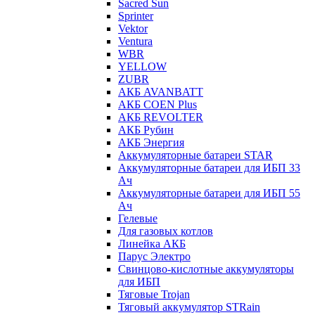
Sacred Sun
Sprinter
Vektor
Ventura
WBR
YELLOW
ZUBR
АКБ AVANBATT
АКБ COEN Plus
АКБ REVOLTER
АКБ Рубин
АКБ Энергия
Аккумуляторные батареи STAR
Аккумуляторные батареи для ИБП 33
Ач
Аккумуляторные батареи для ИБП 55
Ач
Гелевые
Для газовых котлов
Линейка АКБ
Парус Электро
Свинцово-кислотные аккумуляторы
для ИБП
Тяговые Trojan
Тяговый аккумулятор STRain