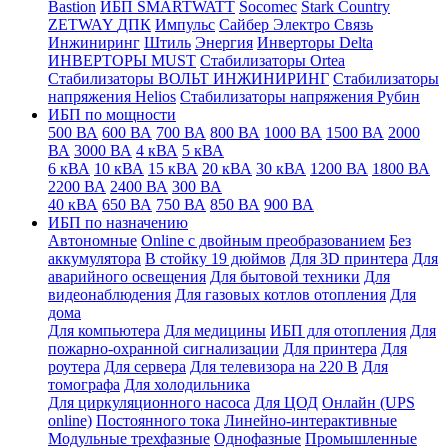
Bastion
ИБП SMARTWATT
Socomec
Stark Country
ZETWAY
ДПК
Импульс
Сайбер Электро
Связь
Инжиниринг
Штиль
Энергия
Инверторы Delta
ИНВЕРТОРЫ MUST
Стабилизаторы Ortea
Стабилизаторы ВОЛЬТ ИНЖИНИРИНГ
Стабилизаторы
напряжения Helios
Стабилизаторы напряжения Рубин
ИБП по мощности
500 ВА
600 ВА
700 ВА
800 ВА
1000 ВА
1500 ВА
2000
ВА
3000 ВА
4 кВА
5 кВА
6 кВА
10 кВА
15 кВА
20 кВА
30 кВА
1200 ВА
1800 ВА
2200 ВА
2400 ВА
300 ВА
40 кВА
650 ВА
750 ВА
850 ВА
900 ВА
ИБП по назначению
Автономные
Online с двойным преобразованием
Без
аккумулятора
В стойку 19 дюймов
Для 3D принтера
Для
аварийного освещения
Для бытовой техники
Для
видеонаблюдения
Для газовых котлов отопления
Для
дома
Для компьютера
Для медицины
ИБП для отопления
Для
пожарно-охранной сигнализации
Для принтера
Для
роутера
Для сервера
Для телевизора на 220 В
Для
томографа
Для холодильника
Для циркуляционного насоса
Для ЦОД
Онлайн (UPS
online)
Постоянного тока
Линейно-интерактивные
Модульные трехфазные
Однофазные
Промышленные