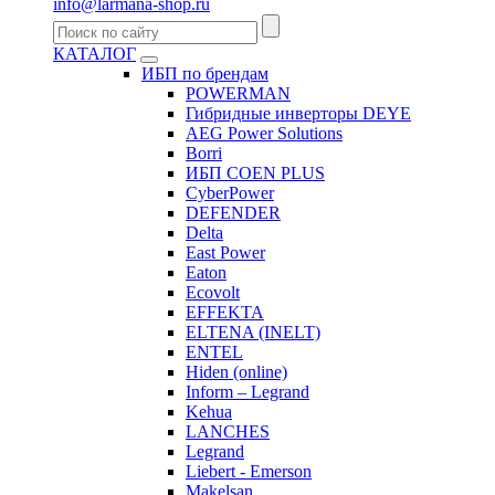
info@larmana-shop.ru
КАТАЛОГ
ИБП по брендам
POWERMAN
Гибридные инверторы DEYE
AEG Power Solutions
Borri
ИБП COEN PLUS
CyberPower
DEFENDER
Delta
East Power
Eaton
Ecovolt
EFFEKTA
ELTENA (INELT)
ENTEL
Hiden (online)
Inform – Legrand
Kehua
LANCHES
Legrand
Liebert - Emerson
Makelsan