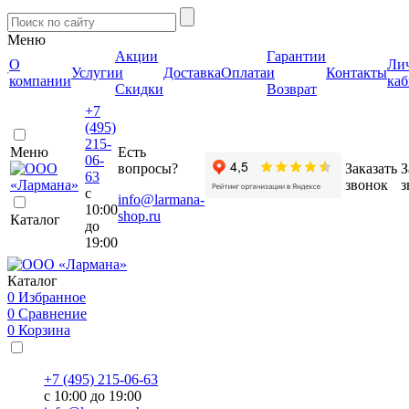
Меню
Акции
Гарантии
О
Ли
Услуги
и
Доставка
Оплата
и
Контакты
компании
каб
Скидки
Возврат
+7
(495)
215-
Меню
Есть
06-
вопросы?
Заказать
З
63
звонок
з
с
info@larmana-
10:00
shop.ru
Каталог
до
19:00
Каталог
0
Избранное
0
Сравнение
0
Корзина
+7 (495) 215-06-63
с 10:00 до 19:00