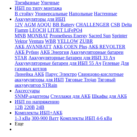
Трехфазные
Уличные
ИБП по типу монтажа
В стойку
Универсальные
Напольные
Настенные
Аккумуляторы для ИБП
12V
AGM
AQQU
BB Battery
CHALLENGER
CSB
Delta
Fiamm
LEOCH
LITJET LiFePO4
MNB
MONBAT
Prometheus Energy
Sacred Sun
Sprinter
Vektor
Ventura
WBR
YELLOW
ZUBR
АКБ AVANBATT
АКБ COEN Plus
АКБ REVOLTER
АКБ Рубин
АКБ Энергия
Аккумуляторные батареи
STAR
Аккумуляторные батареи для ИБП 33 Ач
Аккумуляторные батареи для ИБП 55 Ач
Гелевые
Для
газовых котлов
Линейка АКБ
Парус Электро
Свинцово-кислотные
аккумуляторы для ИБП
Тяговые Trojan
Тяговый
аккумулятор STRain
Аксессуары
SNMP-адаптеры
Стеллажи для АКБ
Шкафы для АКБ
ИБП по напряжению
12В
220В
24В
Комплекты ИБП+АКБ
1-3 кВа
300-900 Ватт
Комплекты ИБП 4-6 кВа
Еще