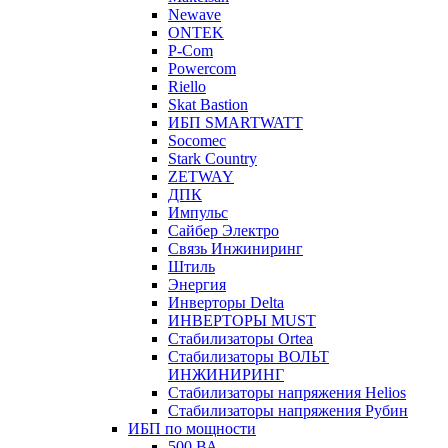
Newave
ONTEK
P-Com
Powercom
Riello
Skat Bastion
ИБП SMARTWATT
Socomec
Stark Country
ZETWAY
ДПК
Импульс
Сайбер Электро
Связь Инжиниринг
Штиль
Энергия
Инверторы Delta
ИНВЕРТОРЫ MUST
Стабилизаторы Ortea
Стабилизаторы ВОЛЬТ
ИНЖИНИРИНГ
Стабилизаторы напряжения Helios
Стабилизаторы напряжения Рубин
ИБП по мощности
500 ВА