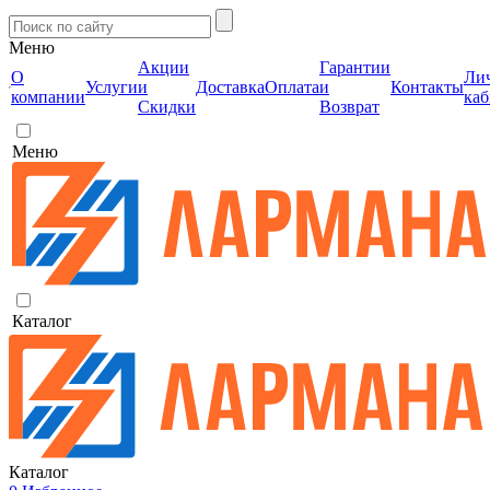
Меню
Акции
Гарантии
О
Ли
Услуги
и
Доставка
Оплата
и
Контакты
компании
каб
Скидки
Возврат
Меню
Каталог
Каталог