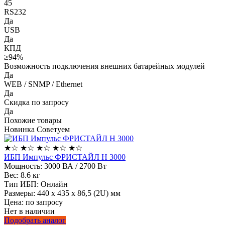
45
RS232
Да
USB
Да
КПД
≥94%
Возможность подключения внешних батарейных модулей
Да
WEB / SNMP / Ethernet
Да
Скидка по запросу
Да
Похожие товары
Новинка
Советуем
★
☆
★
☆
★
☆
★
☆
★
☆
ИБП Импульс ФРИСТАЙЛ Н 3000
Мощность:
3000 ВА / 2700 Вт
Вес:
8.6 кг
Тип ИБП:
Онлайн
Размеры:
440 x 435 x 86,5 (2U) мм
Цена: по запросу
Нет в наличии
Подобрать аналог