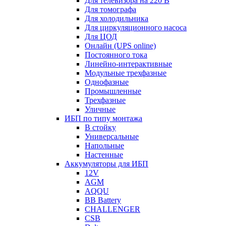
Для телевизора на 220 В
Для томографа
Для холодильника
Для циркуляционного насоса
Для ЦОД
Онлайн (UPS online)
Постоянного тока
Линейно-интерактивные
Модульные трехфазные
Однофазные
Промышленные
Трехфазные
Уличные
ИБП по типу монтажа
В стойку
Универсальные
Напольные
Настенные
Аккумуляторы для ИБП
12V
AGM
AQQU
BB Battery
CHALLENGER
CSB