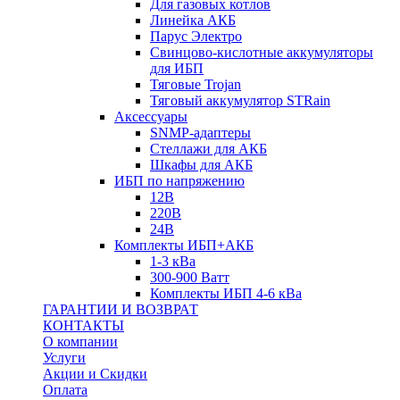
Для газовых котлов
Линейка АКБ
Парус Электро
Свинцово-кислотные аккумуляторы
для ИБП
Тяговые Trojan
Тяговый аккумулятор STRain
Аксессуары
SNMP-адаптеры
Стеллажи для АКБ
Шкафы для АКБ
ИБП по напряжению
12В
220В
24В
Комплекты ИБП+АКБ
1-3 кВа
300-900 Ватт
Комплекты ИБП 4-6 кВа
ГАРАНТИИ И ВОЗВРАТ
КОНТАКТЫ
О компании
Услуги
Акции и Скидки
Оплата