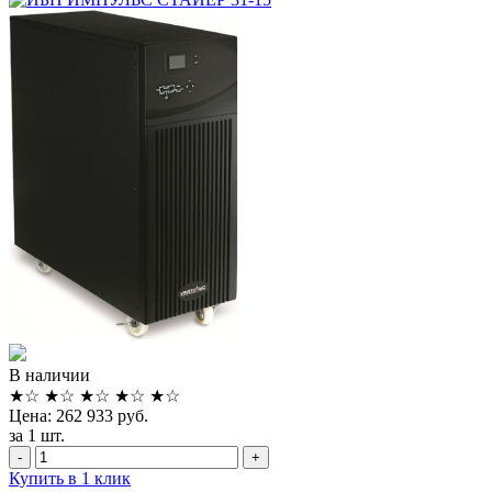
В наличии
★
☆
★
☆
★
☆
★
☆
★
☆
Цена: 262 933 руб.
за 1 шт.
-
+
Купить в 1 клик