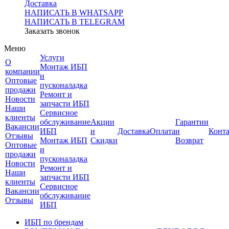
Доставка
НАПИСАТЬ В WHATSAPP
НАПИСАТЬ В TELEGRAM
Заказать звонок
Меню
Услуги
О
Монтаж ИБП
компании
и
Оптовые
пусконаладка
продажи
Ремонт и
Новости
запчасти ИБП
Наши
Сервисное
клиенты
обслуживание
Акции
Гарантии
Вакансии
ИБП
и
Доставка
Оплата
и
Конт
Отзывы
Монтаж ИБП
Скидки
Возврат
Оптовые
и
продажи
пусконаладка
Новости
Ремонт и
Наши
запчасти ИБП
клиенты
Сервисное
Вакансии
обслуживание
Отзывы
ИБП
ИБП по брендам