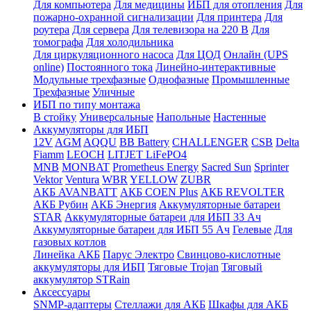
Для компьютера
Для медицины
ИБП для отопления
Для
пожарно-охранной сигнализации
Для принтера
Для
роутера
Для сервера
Для телевизора на 220 В
Для
томографа
Для холодильника
Для циркуляционного насоса
Для ЦОД
Онлайн (UPS
online)
Постоянного тока
Линейно-интерактивные
Модульные трехфазные
Однофазные
Промышленные
Трехфазные
Уличные
ИБП по типу монтажа
В стойку
Универсальные
Напольные
Настенные
Аккумуляторы для ИБП
12V
AGM
AQQU
BB Battery
CHALLENGER
CSB
Delta
Fiamm
LEOCH
LITJET LiFePO4
MNB
MONBAT
Prometheus Energy
Sacred Sun
Sprinter
Vektor
Ventura
WBR
YELLOW
ZUBR
АКБ AVANBATT
АКБ COEN Plus
АКБ REVOLTER
АКБ Рубин
АКБ Энергия
Аккумуляторные батареи
STAR
Аккумуляторные батареи для ИБП 33 Ач
Аккумуляторные батареи для ИБП 55 Ач
Гелевые
Для
газовых котлов
Линейка АКБ
Парус Электро
Свинцово-кислотные
аккумуляторы для ИБП
Тяговые Trojan
Тяговый
аккумулятор STRain
Аксессуары
SNMP-адаптеры
Стеллажи для АКБ
Шкафы для АКБ