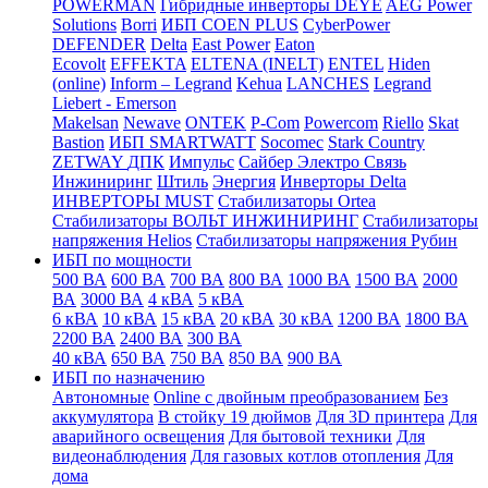
POWERMAN
Гибридные инверторы DEYE
AEG Power
Solutions
Borri
ИБП COEN PLUS
CyberPower
DEFENDER
Delta
East Power
Eaton
Ecovolt
EFFEKTA
ELTENA (INELT)
ENTEL
Hiden
(online)
Inform – Legrand
Kehua
LANCHES
Legrand
Liebert - Emerson
Makelsan
Newave
ONTEK
P-Com
Powercom
Riello
Skat
Bastion
ИБП SMARTWATT
Socomec
Stark Country
ZETWAY
ДПК
Импульс
Сайбер Электро
Связь
Инжиниринг
Штиль
Энергия
Инверторы Delta
ИНВЕРТОРЫ MUST
Стабилизаторы Ortea
Стабилизаторы ВОЛЬТ ИНЖИНИРИНГ
Стабилизаторы
напряжения Helios
Стабилизаторы напряжения Рубин
ИБП по мощности
500 ВА
600 ВА
700 ВА
800 ВА
1000 ВА
1500 ВА
2000
ВА
3000 ВА
4 кВА
5 кВА
6 кВА
10 кВА
15 кВА
20 кВА
30 кВА
1200 ВА
1800 ВА
2200 ВА
2400 ВА
300 ВА
40 кВА
650 ВА
750 ВА
850 ВА
900 ВА
ИБП по назначению
Автономные
Online с двойным преобразованием
Без
аккумулятора
В стойку 19 дюймов
Для 3D принтера
Для
аварийного освещения
Для бытовой техники
Для
видеонаблюдения
Для газовых котлов отопления
Для
дома