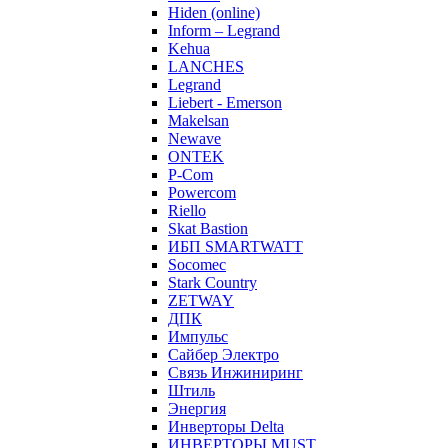
Hiden (online)
Inform – Legrand
Kehua
LANCHES
Legrand
Liebert - Emerson
Makelsan
Newave
ONTEK
P-Com
Powercom
Riello
Skat Bastion
ИБП SMARTWATT
Socomec
Stark Country
ZETWAY
ДПК
Импульс
Сайбер Электро
Связь Инжиниринг
Штиль
Энергия
Инверторы Delta
ИНВЕРТОРЫ MUST