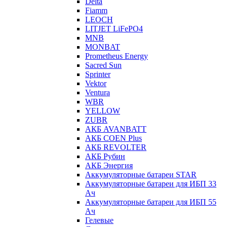
Delta
Fiamm
LEOCH
LITJET LiFePO4
MNB
MONBAT
Prometheus Energy
Sacred Sun
Sprinter
Vektor
Ventura
WBR
YELLOW
ZUBR
АКБ AVANBATT
АКБ COEN Plus
АКБ REVOLTER
АКБ Рубин
АКБ Энергия
Аккумуляторные батареи STAR
Аккумуляторные батареи для ИБП 33
Ач
Аккумуляторные батареи для ИБП 55
Ач
Гелевые