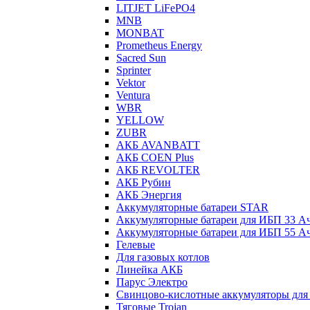
LITJET LiFePO4
MNB
MONBAT
Prometheus Energy
Sacred Sun
Sprinter
Vektor
Ventura
WBR
YELLOW
ZUBR
АКБ AVANBATT
АКБ COEN Plus
АКБ REVOLTER
АКБ Рубин
АКБ Энергия
Аккумуляторные батареи STAR
Аккумуляторные батареи для ИБП 33 А
Аккумуляторные батареи для ИБП 55 А
Гелевые
Для газовых котлов
Линейка АКБ
Парус Электро
Свинцово-кислотные аккумуляторы дл
Тяговые Trojan