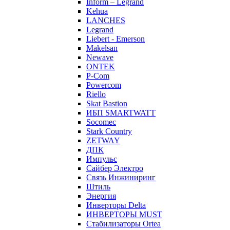
Inform – Legrand
Kehua
LANCHES
Legrand
Liebert - Emerson
Makelsan
Newave
ONTEK
P-Com
Powercom
Riello
Skat Bastion
ИБП SMARTWATT
Socomec
Stark Country
ZETWAY
ДПК
Импульс
Сайбер Электро
Связь Инжиниринг
Штиль
Энергия
Инверторы Delta
ИНВЕРТОРЫ MUST
Стабилизаторы Ortea