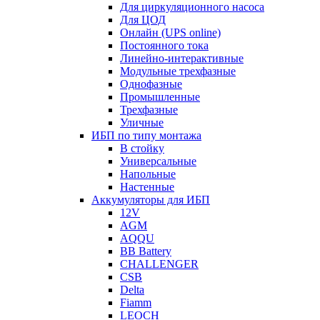
Для циркуляционного насоса
Для ЦОД
Онлайн (UPS online)
Постоянного тока
Линейно-интерактивные
Модульные трехфазные
Однофазные
Промышленные
Трехфазные
Уличные
ИБП по типу монтажа
В стойку
Универсальные
Напольные
Настенные
Аккумуляторы для ИБП
12V
AGM
AQQU
BB Battery
CHALLENGER
CSB
Delta
Fiamm
LEOCH