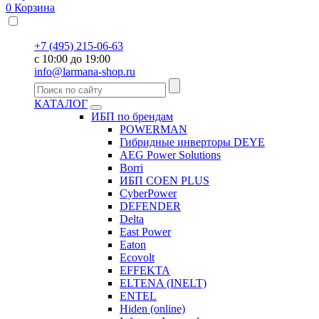
0
Корзина
+7 (495) 215-06-63
с 10:00 до 19:00
info@larmana-shop.ru
КАТАЛОГ
ИБП по брендам
POWERMAN
Гибридные инверторы DEYE
AEG Power Solutions
Borri
ИБП COEN PLUS
CyberPower
DEFENDER
Delta
East Power
Eaton
Ecovolt
EFFEKTA
ELTENA (INELT)
ENTEL
Hiden (online)