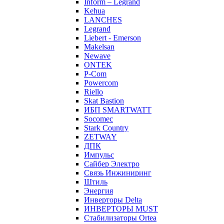
Inform – Legrand
Kehua
LANCHES
Legrand
Liebert - Emerson
Makelsan
Newave
ONTEK
P-Com
Powercom
Riello
Skat Bastion
ИБП SMARTWATT
Socomec
Stark Country
ZETWAY
ДПК
Импульс
Сайбер Электро
Связь Инжиниринг
Штиль
Энергия
Инверторы Delta
ИНВЕРТОРЫ MUST
Стабилизаторы Ortea