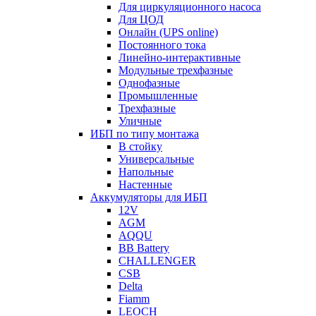
Для циркуляционного насоса
Для ЦОД
Онлайн (UPS online)
Постоянного тока
Линейно-интерактивные
Модульные трехфазные
Однофазные
Промышленные
Трехфазные
Уличные
ИБП по типу монтажа
В стойку
Универсальные
Напольные
Настенные
Аккумуляторы для ИБП
12V
AGM
AQQU
BB Battery
CHALLENGER
CSB
Delta
Fiamm
LEOCH