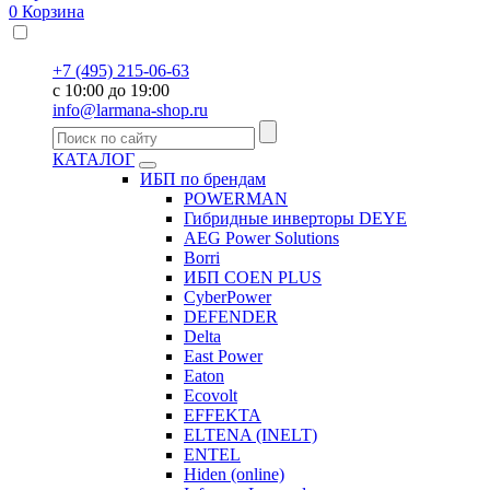
0
Корзина
+7 (495) 215-06-63
с 10:00 до 19:00
info@larmana-shop.ru
КАТАЛОГ
ИБП по брендам
POWERMAN
Гибридные инверторы DEYE
AEG Power Solutions
Borri
ИБП COEN PLUS
CyberPower
DEFENDER
Delta
East Power
Eaton
Ecovolt
EFFEKTA
ELTENA (INELT)
ENTEL
Hiden (online)