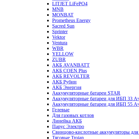
LITJET LiFePO4
MNB
MONBAT
Prometheus Energy
Sacred Sun
Sprinter
Vektor
Ventura
WBR
YELLOW
ZUBR
АКБ AVANBATT
АКБ COEN Plus
АКБ REVOLTER
АКБ Рубин
АКБ Энергия
Аккумуляторные батареи STAR
Аккумуляторные батареи для ИБП 33 А
Аккумуляторные батареи для ИБП 55 А
Гелевые
Для газовых котлов
Линейка АКБ
Парус Электро
Свинцово-кислотные аккумуляторы дл
Тяговые Trojan