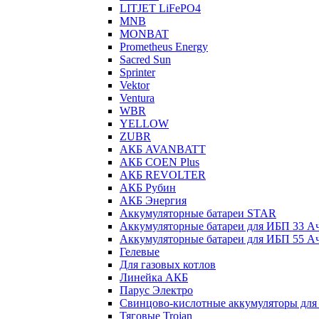
LITJET LiFePO4
MNB
MONBAT
Prometheus Energy
Sacred Sun
Sprinter
Vektor
Ventura
WBR
YELLOW
ZUBR
АКБ AVANBATT
АКБ COEN Plus
АКБ REVOLTER
АКБ Рубин
АКБ Энергия
Аккумуляторные батареи STAR
Аккумуляторные батареи для ИБП 33 А
Аккумуляторные батареи для ИБП 55 А
Гелевые
Для газовых котлов
Линейка АКБ
Парус Электро
Свинцово-кислотные аккумуляторы дл
Тяговые Trojan