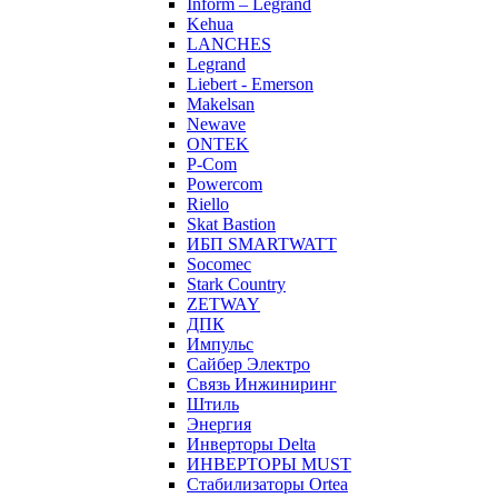
Inform – Legrand
Kehua
LANCHES
Legrand
Liebert - Emerson
Makelsan
Newave
ONTEK
P-Com
Powercom
Riello
Skat Bastion
ИБП SMARTWATT
Socomec
Stark Country
ZETWAY
ДПК
Импульс
Сайбер Электро
Связь Инжиниринг
Штиль
Энергия
Инверторы Delta
ИНВЕРТОРЫ MUST
Стабилизаторы Ortea