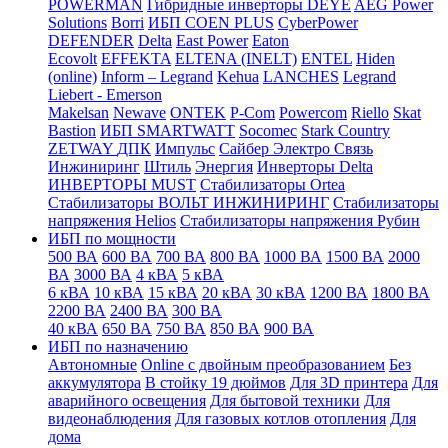
POWERMAN
Гибридные инверторы DEYE
AEG Power
Solutions
Borri
ИБП COEN PLUS
CyberPower
DEFENDER
Delta
East Power
Eaton
Ecovolt
EFFEKTA
ELTENA (INELT)
ENTEL
Hiden
(online)
Inform – Legrand
Kehua
LANCHES
Legrand
Liebert - Emerson
Makelsan
Newave
ONTEK
P-Com
Powercom
Riello
Skat
Bastion
ИБП SMARTWATT
Socomec
Stark Country
ZETWAY
ДПК
Импульс
Сайбер Электро
Связь
Инжиниринг
Штиль
Энергия
Инверторы Delta
ИНВЕРТОРЫ MUST
Стабилизаторы Ortea
Стабилизаторы ВОЛЬТ ИНЖИНИРИНГ
Стабилизаторы
напряжения Helios
Стабилизаторы напряжения Рубин
ИБП по мощности
500 ВА
600 ВА
700 ВА
800 ВА
1000 ВА
1500 ВА
2000
ВА
3000 ВА
4 кВА
5 кВА
6 кВА
10 кВА
15 кВА
20 кВА
30 кВА
1200 ВА
1800 ВА
2200 ВА
2400 ВА
300 ВА
40 кВА
650 ВА
750 ВА
850 ВА
900 ВА
ИБП по назначению
Автономные
Online с двойным преобразованием
Без
аккумулятора
В стойку 19 дюймов
Для 3D принтера
Для
аварийного освещения
Для бытовой техники
Для
видеонаблюдения
Для газовых котлов отопления
Для
дома