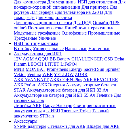
Для компьютера
Для медицины
ИБП для отопления
Для
пожарно-охранной сигнализации
Для принтера
Для
роутера
Для сервера
Для телевизора на 220 В
Для
томографа
Для холодильника
Для циркуляционного насоса
Для ЦОД
Онлайн (UPS
online)
Постоянного тока
Линейно-интерактивные
Модульные трехфазные
Однофазные
Промышленные
Трехфазные
Уличные
ИБП по типу монтажа
В стойку
Универсальные
Напольные
Настенные
Аккумуляторы для ИБП
12V
AGM
AQQU
BB Battery
CHALLENGER
CSB
Delta
Fiamm
LEOCH
LITJET LiFePO4
MNB
MONBAT
Prometheus Energy
Sacred Sun
Sprinter
Vektor
Ventura
WBR
YELLOW
ZUBR
АКБ AVANBATT
АКБ COEN Plus
АКБ REVOLTER
АКБ Рубин
АКБ Энергия
Аккумуляторные батареи
STAR
Аккумуляторные батареи для ИБП 33 Ач
Аккумуляторные батареи для ИБП 55 Ач
Гелевые
Для
газовых котлов
Линейка АКБ
Парус Электро
Свинцово-кислотные
аккумуляторы для ИБП
Тяговые Trojan
Тяговый
аккумулятор STRain
Аксессуары
SNMP-адаптеры
Стеллажи для АКБ
Шкафы для АКБ