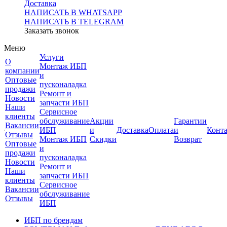
Доставка
НАПИСАТЬ В WHATSAPP
НАПИСАТЬ В TELEGRAM
Заказать звонок
Меню
Услуги
О
Монтаж ИБП
компании
и
Оптовые
пусконаладка
продажи
Ремонт и
Новости
запчасти ИБП
Наши
Сервисное
клиенты
обслуживание
Акции
Гарантии
Вакансии
ИБП
и
Доставка
Оплата
и
Конт
Отзывы
Монтаж ИБП
Скидки
Возврат
Оптовые
и
продажи
пусконаладка
Новости
Ремонт и
Наши
запчасти ИБП
клиенты
Сервисное
Вакансии
обслуживание
Отзывы
ИБП
ИБП по брендам