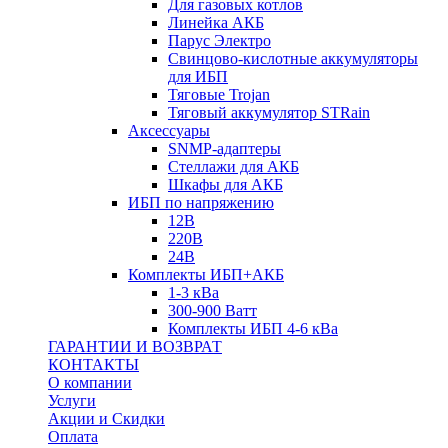
Для газовых котлов
Линейка АКБ
Парус Электро
Свинцово-кислотные аккумуляторы
для ИБП
Тяговые Trojan
Тяговый аккумулятор STRain
Аксессуары
SNMP-адаптеры
Стеллажи для АКБ
Шкафы для АКБ
ИБП по напряжению
12В
220В
24В
Комплекты ИБП+АКБ
1-3 кВа
300-900 Ватт
Комплекты ИБП 4-6 кВа
ГАРАНТИИ И ВОЗВРАТ
КОНТАКТЫ
О компании
Услуги
Акции и Скидки
Оплата