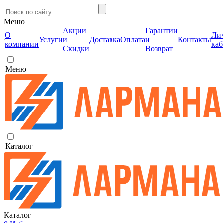
Меню
Акции
Гарантии
О
Ли
Услуги
и
Доставка
Оплата
и
Контакты
компании
каб
Скидки
Возврат
Меню
Каталог
Каталог