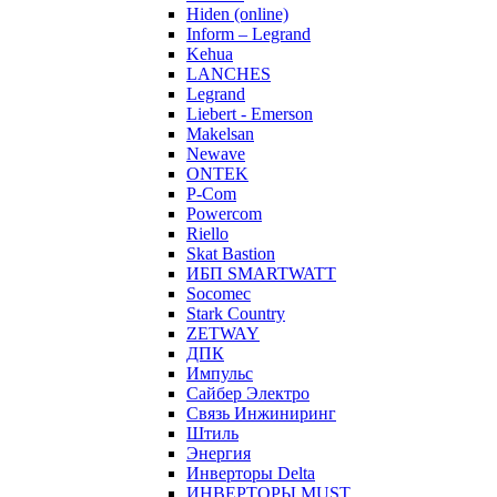
Hiden (online)
Inform – Legrand
Kehua
LANCHES
Legrand
Liebert - Emerson
Makelsan
Newave
ONTEK
P-Com
Powercom
Riello
Skat Bastion
ИБП SMARTWATT
Socomec
Stark Country
ZETWAY
ДПК
Импульс
Сайбер Электро
Связь Инжиниринг
Штиль
Энергия
Инверторы Delta
ИНВЕРТОРЫ MUST