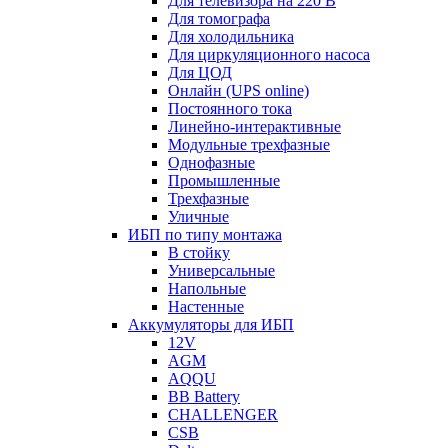
Для телевизора на 220 В
Для томографа
Для холодильника
Для циркуляционного насоса
Для ЦОД
Онлайн (UPS online)
Постоянного тока
Линейно-интерактивные
Модульные трехфазные
Однофазные
Промышленные
Трехфазные
Уличные
ИБП по типу монтажа
В стойку
Универсальные
Напольные
Настенные
Аккумуляторы для ИБП
12V
AGM
AQQU
BB Battery
CHALLENGER
CSB