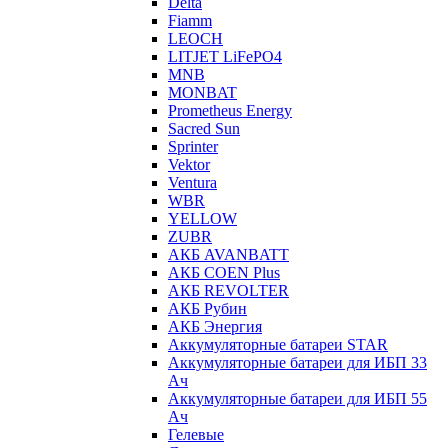
Delta
Fiamm
LEOCH
LITJET LiFePO4
MNB
MONBAT
Prometheus Energy
Sacred Sun
Sprinter
Vektor
Ventura
WBR
YELLOW
ZUBR
АКБ AVANBATT
АКБ COEN Plus
АКБ REVOLTER
АКБ Рубин
АКБ Энергия
Аккумуляторные батареи STAR
Аккумуляторные батареи для ИБП 33
Ач
Аккумуляторные батареи для ИБП 55
Ач
Гелевые