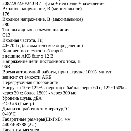
208/220/230/240 В / 1 фаза + нейтраль + заземление
Входное напряжение, В (минимальное)
176
Входное напряжение, В (максимальное)
280
Тип выходных разъемов питания
С13
Входная частота, Гц
40~70 Гц (автоматическое определение)
Количество и емкость батарей
внешние АКБ 8шт x 12 В
Напряжение цепи постоянного тока, В
96В
Время автономной работы, при нагрузке 100%, минут
зависит от ёмкости АКБ
Перегрузочная способность
Нагрузка 105~125% - переход в байпас через 60 с; 125~150% -
через 30 с; более 150% - через 300 мс
Уровень шума, дБА
≤ 50 дБ (1 метр)
Диапазон рабочих температур,°С
0-40°С
Габаритные размеры(ШxГxВ), мм
440×468×88 (2U)
Гарантия, месяцев