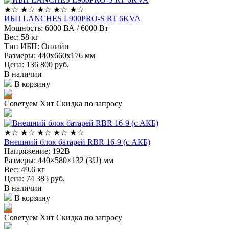
★
☆
★
☆
★
☆
★
☆
★
☆
ИБП LANCHES L900PRO-S RT 6KVA
Мощность:
6000 ВА / 6000 Вт
Вес:
58 кг
Тип ИБП:
Онлайн
Размеры:
440х660х176 мм
Цена: 136 800
руб.
В наличии
В корзину
Советуем
Хит
Скидка по запросу
★
☆
★
☆
★
☆
★
☆
★
☆
Внешний блок батарей RBR 16-9 (с АКБ)
Напряжение:
192В
Размеры:
440×580×132 (3U) мм
Вес:
49.6 кг
Цена: 74 385
руб.
В наличии
В корзину
Советуем
Хит
Скидка по запросу