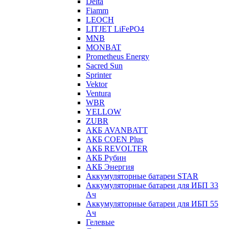
Delta
Fiamm
LEOCH
LITJET LiFePO4
MNB
MONBAT
Prometheus Energy
Sacred Sun
Sprinter
Vektor
Ventura
WBR
YELLOW
ZUBR
АКБ AVANBATT
АКБ COEN Plus
АКБ REVOLTER
АКБ Рубин
АКБ Энергия
Аккумуляторные батареи STAR
Аккумуляторные батареи для ИБП 33
Ач
Аккумуляторные батареи для ИБП 55
Ач
Гелевые