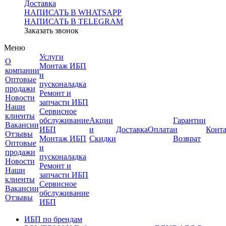
Доставка
НАПИСАТЬ В WHATSAPP
НАПИСАТЬ В TELEGRAM
Заказать звонок
Меню
Услуги
О
Монтаж ИБП
компании
и
Оптовые
пусконаладка
продажи
Ремонт и
Новости
запчасти ИБП
Наши
Сервисное
клиенты
обслуживание
Акции
Гарантии
Вакансии
ИБП
и
Доставка
Оплата
и
Конт
Отзывы
Монтаж ИБП
Скидки
Возврат
Оптовые
и
продажи
пусконаладка
Новости
Ремонт и
Наши
запчасти ИБП
клиенты
Сервисное
Вакансии
обслуживание
Отзывы
ИБП
ИБП по брендам