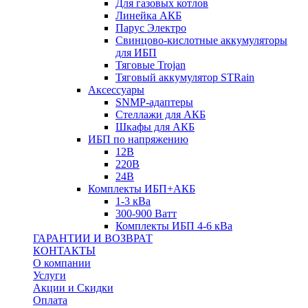
Для газовых котлов
Линейка АКБ
Парус Электро
Свинцово-кислотные аккумуляторы
для ИБП
Тяговые Trojan
Тяговый аккумулятор STRain
Аксессуары
SNMP-адаптеры
Стеллажи для АКБ
Шкафы для АКБ
ИБП по напряжению
12В
220В
24В
Комплекты ИБП+АКБ
1-3 кВа
300-900 Ватт
Комплекты ИБП 4-6 кВа
ГАРАНТИИ И ВОЗВРАТ
КОНТАКТЫ
О компании
Услуги
Акции и Скидки
Оплата