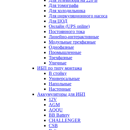
Для телевизора на 220 В
Для томографа
Для холодильника
Для циркуляционного насоса
Для ЦОД
Онлайн (UPS online)
Постоянного тока
Линейно-интерактивные
Модульные трехфазные
Однофазные
Промышленные
Трехфазные
Уличные
ИБП по типу монтажа
В стойку
Универсальные
Напольные
Настенные
Аккумуляторы для ИБП
12V
AGM
AQQU
BB Battery
CHALLENGER
CSB