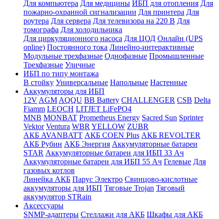
Для компьютера
Для медицины
ИБП для отопления
Для
пожарно-охранной сигнализации
Для принтера
Для
роутера
Для сервера
Для телевизора на 220 В
Для
томографа
Для холодильника
Для циркуляционного насоса
Для ЦОД
Онлайн (UPS
online)
Постоянного тока
Линейно-интерактивные
Модульные трехфазные
Однофазные
Промышленные
Трехфазные
Уличные
ИБП по типу монтажа
В стойку
Универсальные
Напольные
Настенные
Аккумуляторы для ИБП
12V
AGM
AQQU
BB Battery
CHALLENGER
CSB
Delta
Fiamm
LEOCH
LITJET LiFePO4
MNB
MONBAT
Prometheus Energy
Sacred Sun
Sprinter
Vektor
Ventura
WBR
YELLOW
ZUBR
АКБ AVANBATT
АКБ COEN Plus
АКБ REVOLTER
АКБ Рубин
АКБ Энергия
Аккумуляторные батареи
STAR
Аккумуляторные батареи для ИБП 33 Ач
Аккумуляторные батареи для ИБП 55 Ач
Гелевые
Для
газовых котлов
Линейка АКБ
Парус Электро
Свинцово-кислотные
аккумуляторы для ИБП
Тяговые Trojan
Тяговый
аккумулятор STRain
Аксессуары
SNMP-адаптеры
Стеллажи для АКБ
Шкафы для АКБ