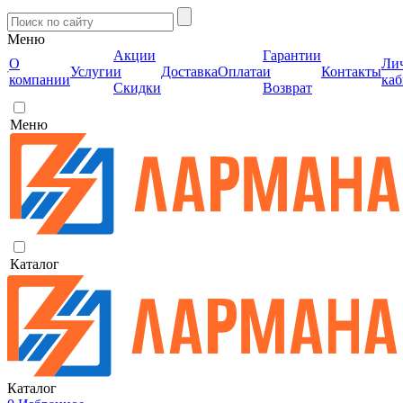
Меню
Акции
Гарантии
О
Ли
Услуги
и
Доставка
Оплата
и
Контакты
компании
каб
Скидки
Возврат
Меню
Каталог
Каталог