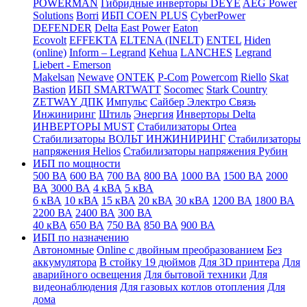
POWERMAN
Гибридные инверторы DEYE
AEG Power
Solutions
Borri
ИБП COEN PLUS
CyberPower
DEFENDER
Delta
East Power
Eaton
Ecovolt
EFFEKTA
ELTENA (INELT)
ENTEL
Hiden
(online)
Inform – Legrand
Kehua
LANCHES
Legrand
Liebert - Emerson
Makelsan
Newave
ONTEK
P-Com
Powercom
Riello
Skat
Bastion
ИБП SMARTWATT
Socomec
Stark Country
ZETWAY
ДПК
Импульс
Сайбер Электро
Связь
Инжиниринг
Штиль
Энергия
Инверторы Delta
ИНВЕРТОРЫ MUST
Стабилизаторы Ortea
Стабилизаторы ВОЛЬТ ИНЖИНИРИНГ
Стабилизаторы
напряжения Helios
Стабилизаторы напряжения Рубин
ИБП по мощности
500 ВА
600 ВА
700 ВА
800 ВА
1000 ВА
1500 ВА
2000
ВА
3000 ВА
4 кВА
5 кВА
6 кВА
10 кВА
15 кВА
20 кВА
30 кВА
1200 ВА
1800 ВА
2200 ВА
2400 ВА
300 ВА
40 кВА
650 ВА
750 ВА
850 ВА
900 ВА
ИБП по назначению
Автономные
Online с двойным преобразованием
Без
аккумулятора
В стойку 19 дюймов
Для 3D принтера
Для
аварийного освещения
Для бытовой техники
Для
видеонаблюдения
Для газовых котлов отопления
Для
дома