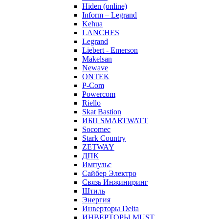
Hiden (online)
Inform – Legrand
Kehua
LANCHES
Legrand
Liebert - Emerson
Makelsan
Newave
ONTEK
P-Com
Powercom
Riello
Skat Bastion
ИБП SMARTWATT
Socomec
Stark Country
ZETWAY
ДПК
Импульс
Сайбер Электро
Связь Инжиниринг
Штиль
Энергия
Инверторы Delta
ИНВЕРТОРЫ MUST