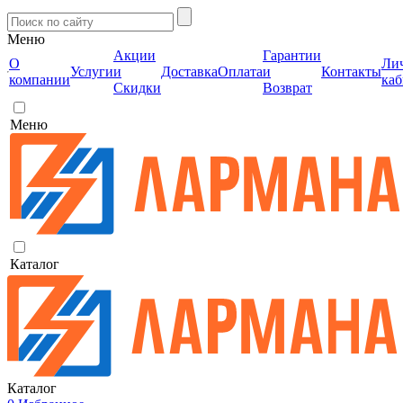
Меню
Акции
Гарантии
О
Ли
Услуги
и
Доставка
Оплата
и
Контакты
компании
каб
Скидки
Возврат
Меню
Каталог
Каталог