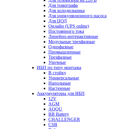
Для телевизора на 220 В
Для томографа
Для холодильника
Для циркуляционного насоса
Для ЦОД
Онлайн (UPS online)
Постоянного тока
Линейно-интерактивные
Модульные трехфазные
Однофазные
Промышленные
Трехфазные
Уличные
ИБП по типу монтажа
В стойку
Универсальные
Напольные
Настенные
Аккумуляторы для ИБП
12V
AGM
AQQU
BB Battery
CHALLENGER
CSB