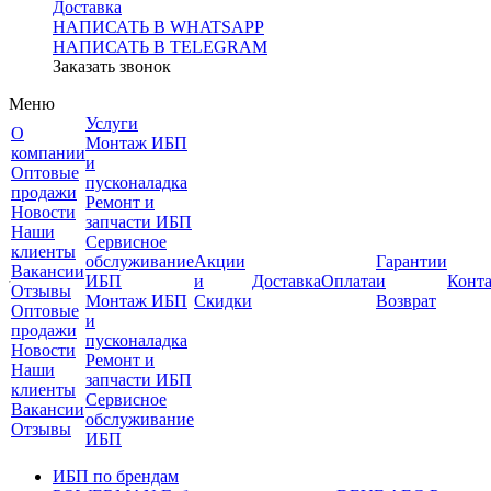
Доставка
НАПИСАТЬ В WHATSAPP
НАПИСАТЬ В TELEGRAM
Заказать звонок
Меню
Услуги
О
Монтаж ИБП
компании
и
Оптовые
пусконаладка
продажи
Ремонт и
Новости
запчасти ИБП
Наши
Сервисное
клиенты
обслуживание
Акции
Гарантии
Вакансии
ИБП
и
Доставка
Оплата
и
Конт
Отзывы
Монтаж ИБП
Скидки
Возврат
Оптовые
и
продажи
пусконаладка
Новости
Ремонт и
Наши
запчасти ИБП
клиенты
Сервисное
Вакансии
обслуживание
Отзывы
ИБП
ИБП по брендам