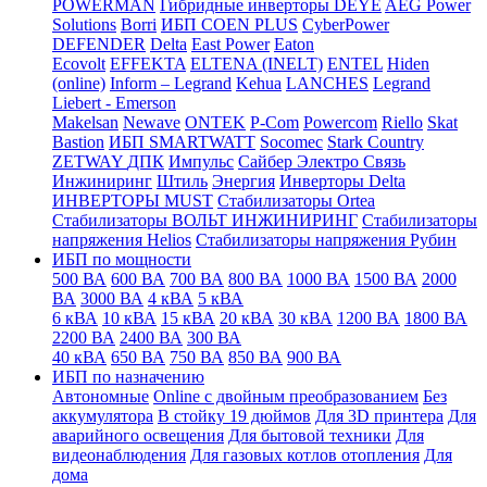
POWERMAN
Гибридные инверторы DEYE
AEG Power
Solutions
Borri
ИБП COEN PLUS
CyberPower
DEFENDER
Delta
East Power
Eaton
Ecovolt
EFFEKTA
ELTENA (INELT)
ENTEL
Hiden
(online)
Inform – Legrand
Kehua
LANCHES
Legrand
Liebert - Emerson
Makelsan
Newave
ONTEK
P-Com
Powercom
Riello
Skat
Bastion
ИБП SMARTWATT
Socomec
Stark Country
ZETWAY
ДПК
Импульс
Сайбер Электро
Связь
Инжиниринг
Штиль
Энергия
Инверторы Delta
ИНВЕРТОРЫ MUST
Стабилизаторы Ortea
Стабилизаторы ВОЛЬТ ИНЖИНИРИНГ
Стабилизаторы
напряжения Helios
Стабилизаторы напряжения Рубин
ИБП по мощности
500 ВА
600 ВА
700 ВА
800 ВА
1000 ВА
1500 ВА
2000
ВА
3000 ВА
4 кВА
5 кВА
6 кВА
10 кВА
15 кВА
20 кВА
30 кВА
1200 ВА
1800 ВА
2200 ВА
2400 ВА
300 ВА
40 кВА
650 ВА
750 ВА
850 ВА
900 ВА
ИБП по назначению
Автономные
Online с двойным преобразованием
Без
аккумулятора
В стойку 19 дюймов
Для 3D принтера
Для
аварийного освещения
Для бытовой техники
Для
видеонаблюдения
Для газовых котлов отопления
Для
дома