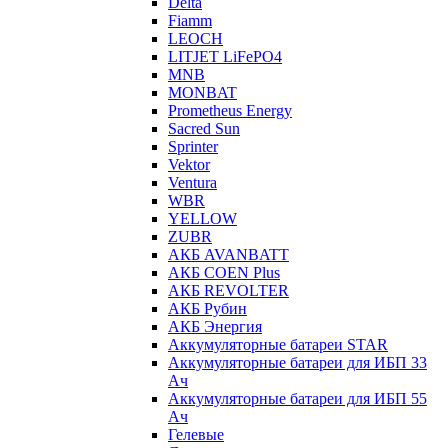
Delta
Fiamm
LEOCH
LITJET LiFePO4
MNB
MONBAT
Prometheus Energy
Sacred Sun
Sprinter
Vektor
Ventura
WBR
YELLOW
ZUBR
АКБ AVANBATT
АКБ COEN Plus
АКБ REVOLTER
АКБ Рубин
АКБ Энергия
Аккумуляторные батареи STAR
Аккумуляторные батареи для ИБП 33
Ач
Аккумуляторные батареи для ИБП 55
Ач
Гелевые