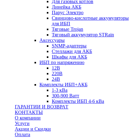
Для газовых котлов
Линейка АКБ
Парус Электро
Свинцово-кислотные аккумуляторы
для ИБП
Тяговые Trojan
Тяговый аккумулятор STRain
Аксессуары
SNMP-адаптеры
Стеллажи для АКБ
Шкафы для АКБ
ИБП по напряжению
12В
220В
24В
Комплекты ИБП+АКБ
1-3 кВа
300-900 Ватт
Комплекты ИБП 4-6 кВа
ГАРАНТИИ И ВОЗВРАТ
КОНТАКТЫ
О компании
Услуги
Акции и Скидки
Оплата