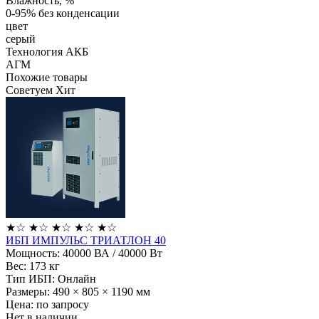
Влажность, %
0-95% без конденсации
цвет
серый
Технология АКБ
АГМ
Похожие товары
Советуем
Хит
★
☆
★
☆
★
☆
★
☆
★
☆
ИБП ИМПУЛЬС ТРИАТЛОН 40
Мощность:
40000 ВА / 40000 Вт
Вес:
173 кг
Тип ИБП:
Онлайн
Размеры:
490 × 805 × 1190 мм
Цена: по запросу
Нет в наличии