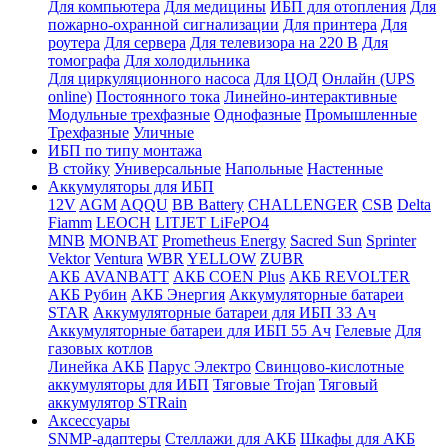
Для компьютера
Для медицины
ИБП для отопления
Для
пожарно-охранной сигнализации
Для принтера
Для
роутера
Для сервера
Для телевизора на 220 В
Для
томографа
Для холодильника
Для циркуляционного насоса
Для ЦОД
Онлайн (UPS
online)
Постоянного тока
Линейно-интерактивные
Модульные трехфазные
Однофазные
Промышленные
Трехфазные
Уличные
ИБП по типу монтажа
В стойку
Универсальные
Напольные
Настенные
Аккумуляторы для ИБП
12V
AGM
AQQU
BB Battery
CHALLENGER
CSB
Delta
Fiamm
LEOCH
LITJET LiFePO4
MNB
MONBAT
Prometheus Energy
Sacred Sun
Sprinter
Vektor
Ventura
WBR
YELLOW
ZUBR
АКБ AVANBATT
АКБ COEN Plus
АКБ REVOLTER
АКБ Рубин
АКБ Энергия
Аккумуляторные батареи
STAR
Аккумуляторные батареи для ИБП 33 Ач
Аккумуляторные батареи для ИБП 55 Ач
Гелевые
Для
газовых котлов
Линейка АКБ
Парус Электро
Свинцово-кислотные
аккумуляторы для ИБП
Тяговые Trojan
Тяговый
аккумулятор STRain
Аксессуары
SNMP-адаптеры
Стеллажи для АКБ
Шкафы для АКБ