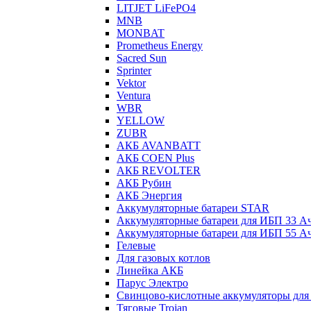
LITJET LiFePO4
MNB
MONBAT
Prometheus Energy
Sacred Sun
Sprinter
Vektor
Ventura
WBR
YELLOW
ZUBR
АКБ AVANBATT
АКБ COEN Plus
АКБ REVOLTER
АКБ Рубин
АКБ Энергия
Аккумуляторные батареи STAR
Аккумуляторные батареи для ИБП 33 А
Аккумуляторные батареи для ИБП 55 А
Гелевые
Для газовых котлов
Линейка АКБ
Парус Электро
Свинцово-кислотные аккумуляторы дл
Тяговые Trojan