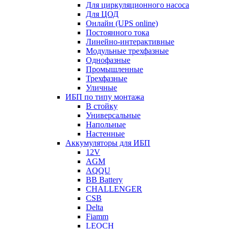
Для циркуляционного насоса
Для ЦОД
Онлайн (UPS online)
Постоянного тока
Линейно-интерактивные
Модульные трехфазные
Однофазные
Промышленные
Трехфазные
Уличные
ИБП по типу монтажа
В стойку
Универсальные
Напольные
Настенные
Аккумуляторы для ИБП
12V
AGM
AQQU
BB Battery
CHALLENGER
CSB
Delta
Fiamm
LEOCH