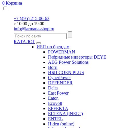
0
Корзина
+7 (495) 215-06-63
с 10:00 до 19:00
info@larmana-shop.ru
КАТАЛОГ
ИБП по брендам
POWERMAN
Гибридные инверторы DEYE
AEG Power Solutions
Borri
ИБП COEN PLUS
CyberPower
DEFENDER
Delta
East Power
Eaton
Ecovolt
EFFEKTA
ELTENA (INELT)
ENTEL
Hiden (online)