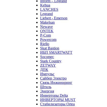
Inform – Legrand
Kehua
LANCHES
Legrand
Liebert - Emerson
Makelsan
Newave
ONTEK
P-Com
Powercom
Riello
Skat Bastion
ИБП SMARTWATT
Socomec
Stark Country
ZETWAY
ДПК
Импульс
Сайбер Электро
Связь Инжиниринг
Штиль
Энергия
Инверторы Delta
ИНВЕРТОРЫ MUST
Стабилизаторы Ortea