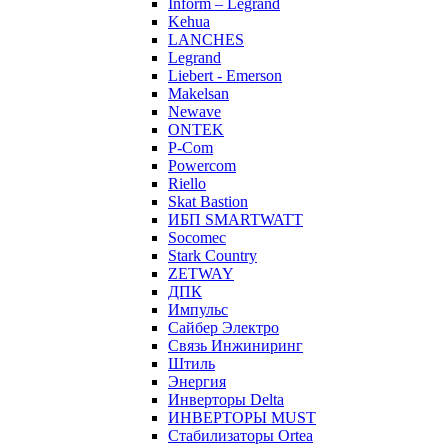
Inform – Legrand
Kehua
LANCHES
Legrand
Liebert - Emerson
Makelsan
Newave
ONTEK
P-Com
Powercom
Riello
Skat Bastion
ИБП SMARTWATT
Socomec
Stark Country
ZETWAY
ДПК
Импульс
Сайбер Электро
Связь Инжиниринг
Штиль
Энергия
Инверторы Delta
ИНВЕРТОРЫ MUST
Стабилизаторы Ortea