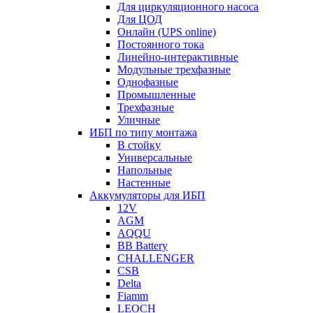
Для циркуляционного насоса
Для ЦОД
Онлайн (UPS online)
Постоянного тока
Линейно-интерактивные
Модульные трехфазные
Однофазные
Промышленные
Трехфазные
Уличные
ИБП по типу монтажа
В стойку
Универсальные
Напольные
Настенные
Аккумуляторы для ИБП
12V
AGM
AQQU
BB Battery
CHALLENGER
CSB
Delta
Fiamm
LEOCH