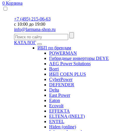
0
Корзина
+7 (495) 215-06-63
с 10:00 до 19:00
info@larmana-shop.ru
КАТАЛОГ
ИБП по брендам
POWERMAN
Гибридные инверторы DEYE
AEG Power Solutions
Borri
ИБП COEN PLUS
CyberPower
DEFENDER
Delta
East Power
Eaton
Ecovolt
EFFEKTA
ELTENA (INELT)
ENTEL
Hiden (online)