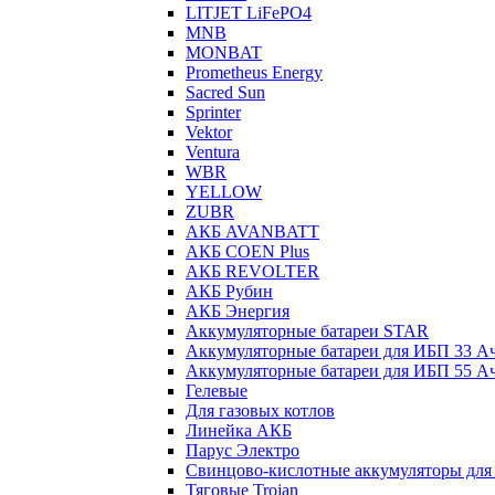
LITJET LiFePO4
MNB
MONBAT
Prometheus Energy
Sacred Sun
Sprinter
Vektor
Ventura
WBR
YELLOW
ZUBR
АКБ AVANBATT
АКБ COEN Plus
АКБ REVOLTER
АКБ Рубин
АКБ Энергия
Аккумуляторные батареи STAR
Аккумуляторные батареи для ИБП 33 А
Аккумуляторные батареи для ИБП 55 А
Гелевые
Для газовых котлов
Линейка АКБ
Парус Электро
Свинцово-кислотные аккумуляторы дл
Тяговые Trojan