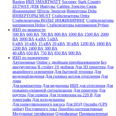
Bastion
ИБП SMARTWATT
Socomec
Stark Country
ZETWAY
ДПК
Импульс
Сайбер Электро
Связь
Инжиниринг
Штиль
Энергия
Инверторы Delta
ИНВЕРТОРЫ MUST
Стабилизаторы Ortea
Стабилизаторы ВОЛЬТ ИНЖИНИРИНГ
Стабилизаторы
напряжения Helios
Стабилизаторы напряжения Рубин
ИБП по мощности
500 ВА
600 ВА
700 ВА
800 ВА
1000 ВА
1500 ВА
2000
ВА
3000 ВА
4 кВА
5 кВА
6 кВА
10 кВА
15 кВА
20 кВА
30 кВА
1200 ВА
1800 ВА
2200 ВА
2400 ВА
300 ВА
40 кВА
650 ВА
750 ВА
850 ВА
900 ВА
ИБП по назначению
Автономные
Online с двойным преобразованием
Без
аккумулятора
В стойку 19 дюймов
Для 3D принтера
Для
аварийного освещения
Для бытовой техники
Для
видеонаблюдения
Для газовых котлов отопления
Для
дома
Для компьютера
Для медицины
ИБП для отопления
Для
пожарно-охранной сигнализации
Для принтера
Для
роутера
Для сервера
Для телевизора на 220 В
Для
томографа
Для холодильника
Для циркуляционного насоса
Для ЦОД
Онлайн (UPS
online)
Постоянного тока
Линейно-интерактивные
Модульные трехфазные
Однофазные
Промышленные