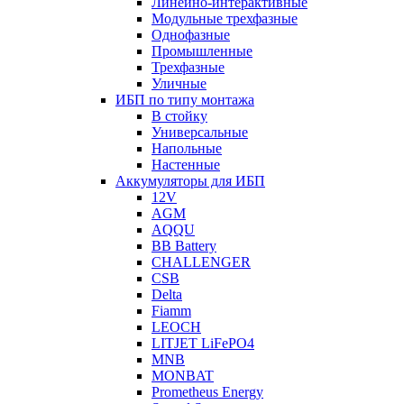
Линейно-интерактивные
Модульные трехфазные
Однофазные
Промышленные
Трехфазные
Уличные
ИБП по типу монтажа
В стойку
Универсальные
Напольные
Настенные
Аккумуляторы для ИБП
12V
AGM
AQQU
BB Battery
CHALLENGER
CSB
Delta
Fiamm
LEOCH
LITJET LiFePO4
MNB
MONBAT
Prometheus Energy