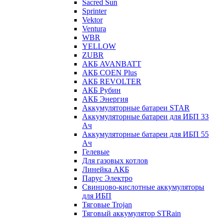
Sacred Sun
Sprinter
Vektor
Ventura
WBR
YELLOW
ZUBR
АКБ AVANBATT
АКБ COEN Plus
АКБ REVOLTER
АКБ Рубин
АКБ Энергия
Аккумуляторные батареи STAR
Аккумуляторные батареи для ИБП 33
Ач
Аккумуляторные батареи для ИБП 55
Ач
Гелевые
Для газовых котлов
Линейка АКБ
Парус Электро
Свинцово-кислотные аккумуляторы
для ИБП
Тяговые Trojan
Тяговый аккумулятор STRain