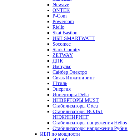
Newave
ONTEK
P-Com
Powercom
Riello
Skat Bastion
ИБП SMARTWATT
Socomec
Stark Country
ZETWAY
ДПК
Импульс
Сайбер Электро
Связь Инжиниринг
Штиль
Энергия
Инверторы Delta
ИНВЕРТОРЫ MUST
Стабилизаторы Ortea
Стабилизаторы ВОЛЬТ
ИНЖИНИРИНГ
Стабилизаторы напряжения Helios
Стабилизаторы напряжения Рубин
ИБП по мощности
500 ВА