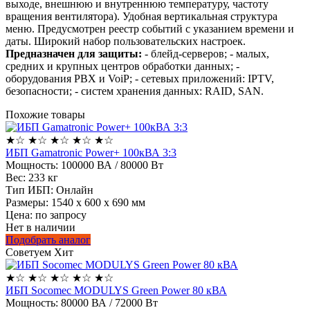
выходе, внешнюю и внутреннюю температуру, частоту
вращения вентилятора). Удобная вертикальная структура
меню. Предусмотрен реестр событий с указанием времени и
даты. Широкий набор пользовательских настроек.
Предназначен для защиты:
- блейд-серверов; - малых,
средних и крупных центров обработки данных; -
оборудования PBX и VoiP; - сетевых приложений: IPTV,
безопасности; - систем хранения данных: RAID, SAN.
Похожие товары
★
☆
★
☆
★
☆
★
☆
★
☆
ИБП Gamatronic Power+ 100кВА 3:3
Мощность:
100000 ВА / 80000 Вт
Вес:
233 кг
Тип ИБП:
Онлайн
Размеры:
1540 х 600 х 690 мм
Цена: по запросу
Нет в наличии
Подобрать аналог
Советуем
Хит
★
☆
★
☆
★
☆
★
☆
★
☆
ИБП Socomec MODULYS Green Power 80 кВА
Мощность:
80000 ВА / 72000 Вт