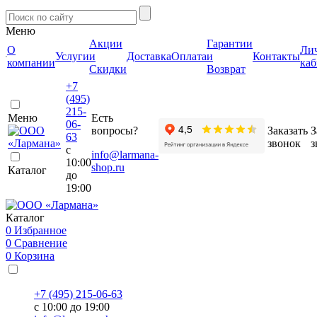
Меню
Акции
Гарантии
О
Ли
Услуги
и
Доставка
Оплата
и
Контакты
компании
каб
Скидки
Возврат
+7
(495)
215-
Меню
Есть
06-
вопросы?
Заказать
З
63
звонок
з
с
info@larmana-
10:00
shop.ru
Каталог
до
19:00
Каталог
0
Избранное
0
Сравнение
0
Корзина
+7 (495) 215-06-63
с 10:00 до 19:00