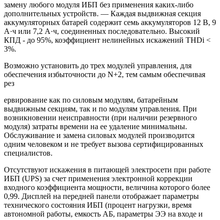
замену любого модуля ИБП без применения каких-либо
дополнительных устройств. — Каждая выдвижная секция
аккумуляторных батарей содержит семь аккумуляторов 12 В, 9
А·ч или 7,2 А·ч, соединенных последовательно. Высокий
КПД - до 95%, коэффициент нелинейных искажений THDi <
3%.
Возможно установить до трех модулей управления, для
обеспечения избыточности до N+2, тем самым обеспечивая
рез
ервирование как по силовым модулям, батарейным
выдвижным секциям, так и по модулям управления. При
возникновении неисправности (при наличии резервного
модуля) затраты времени на ее удаление минимальны.
Обслуживание и замена силовых модулей производится
одним человеком и не требует вызова сертифицированных
специалистов.
Отсутствуют искажения в питающей электросети при работе
ИБП (UPS) за счет применения электронной коррекции
входного коэффициента мощности, величина которого более
0,99. Дисплей на передней панели отображает параметры
технического состояния ИБП (процент нагрузки, время
автономной работы, емкость АБ, параметры ЭЭ на входе и