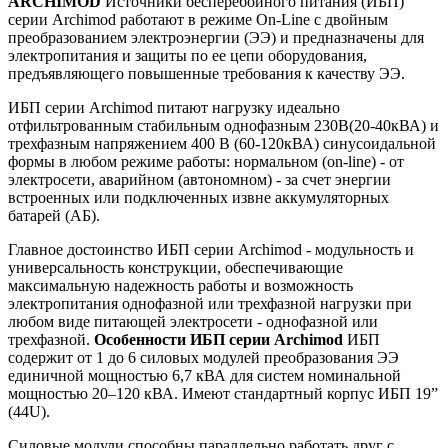
ARCHIMOD
Источники бесперебойного питания (ИБП)
серии Archimod работают в режиме Оn-Line с двойным
преобразованием электроэнергии (ЭЭ) и предназначены для
электропитания и защиты по ее цепи оборудования,
предъявляющего повышенные требования к качеству ЭЭ.
ИБП серии Archimod питают нагрузку идеально
отфильтрованным стабильным однофазным 230В(20-40кВА) и
трехфазным напряжением 400 В (60-120кВА) синусоидальной
формы в любом режиме работы: нормальном (on-line) - от
электросети, аварийном (автономном) - за счет энергии
встроенных или подключенных извне аккумуляторных
батарей (АБ).
Главное достоинство ИБП серии Archimod - модульность и
универсальность конструкции, обеспечивающие
максимальную надежность работы и возможность
электропитания однофазной или трехфазной нагрузки при
любом виде питающей электросети - однофазной или
трехфазной.
Особенности ИБП серии Archimod
ИБП
содержит от 1 до 6 силовых модулей преобразования ЭЭ
единичной мощностью 6,7 кВА для систем номинальной
мощностью 20–120 кВА. Имеют cтандартный корпус ИБП 19”
(44U).
Силовые модули способны параллельно работать друг с