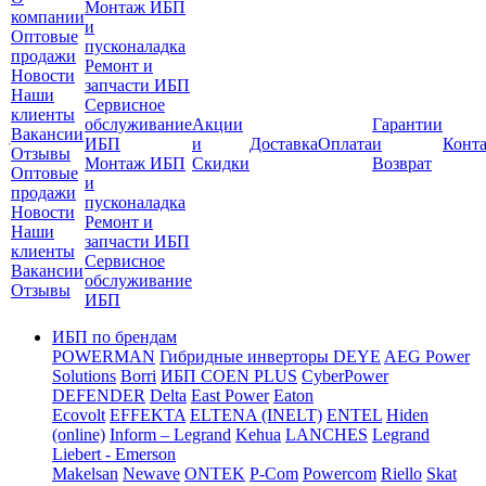
Монтаж ИБП
компании
и
Оптовые
пусконаладка
продажи
Ремонт и
Новости
запчасти ИБП
Наши
Сервисное
клиенты
обслуживание
Акции
Гарантии
Вакансии
ИБП
и
Доставка
Оплата
и
Конт
Отзывы
Монтаж ИБП
Скидки
Возврат
Оптовые
и
продажи
пусконаладка
Новости
Ремонт и
Наши
запчасти ИБП
клиенты
Сервисное
Вакансии
обслуживание
Отзывы
ИБП
ИБП по брендам
POWERMAN
Гибридные инверторы DEYE
AEG Power
Solutions
Borri
ИБП COEN PLUS
CyberPower
DEFENDER
Delta
East Power
Eaton
Ecovolt
EFFEKTA
ELTENA (INELT)
ENTEL
Hiden
(online)
Inform – Legrand
Kehua
LANCHES
Legrand
Liebert - Emerson
Makelsan
Newave
ONTEK
P-Com
Powercom
Riello
Skat