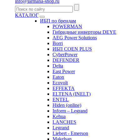
info@larmana-shop.ru
КАТАЛОГ
ИБП по брендам
POWERMAN
Гибридные инверторы DEYE
AEG Power Solutions
Borri
ИБП COEN PLUS
CyberPower
DEFENDER
Delta
East Power
Eaton
Ecovolt
EFFEKTA
ELTENA (INELT)
ENTEL
Hiden (online)
Inform – Legrand
Kehua
LANCHES
Legrand
Liebert - Emerson
Makelsan