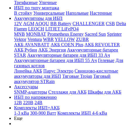
Трехфазные
Уличные
ИБП по типу монтажа
В стойку
Универсальные
Напольные
Настенные
Аккумуляторы для ИБП
12V
AGM
AQQU
BB Battery
CHALLENGER
CSB
Delta
Fiamm
LEOCH
LITJET LiFePO4
MNB
MONBAT
Prometheus Energy
Sacred Sun
Sprinter
Vektor
Ventura
WBR
YELLOW
ZUBR
АКБ AVANBATT
АКБ COEN Plus
АКБ REVOLTER
АКБ Рубин
АКБ Энергия
Аккумуляторные батареи
STAR
Аккумуляторные батареи для ИБП 33 Ач
Аккумуляторные батареи для ИБП 55 Ач
Гелевые
Для
газовых котлов
Линейка АКБ
Парус Электро
Свинцово-кислотные
аккумуляторы для ИБП
Тяговые Trojan
Тяговый
аккумулятор STRain
Аксессуары
SNMP-адаптеры
Стеллажи для АКБ
Шкафы для АКБ
ИБП по напряжению
12В
220В
24В
Комплекты ИБП+АКБ
1-3 кВа
300-900 Ватт
Комплекты ИБП 4-6 кВа
Еще