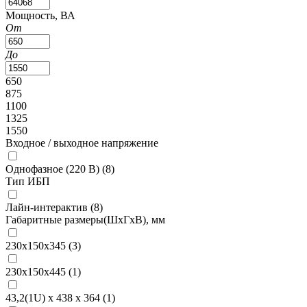
Мощность, ВА
От
До
650
875
1100
1325
1550
Входное / выходное напряжение
Однофазное (220 В) (
8
)
Тип ИБП
Лайн-интерактив (
8
)
Габаритные размеры(ШxГxВ), мм
230х150х345 (
3
)
230х150х445 (
1
)
43,2(1U) х 438 х 364 (
1
)