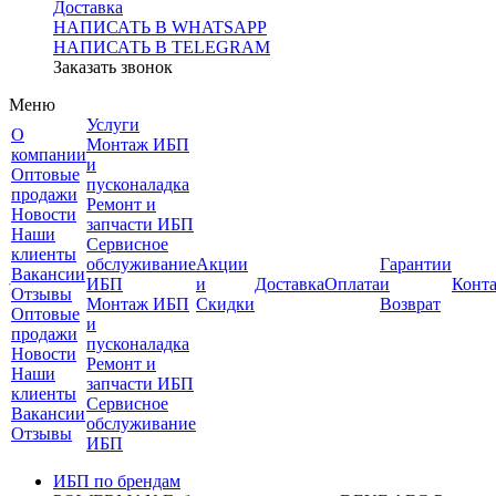
Доставка
НАПИСАТЬ В WHATSAPP
НАПИСАТЬ В TELEGRAM
Заказать звонок
Меню
Услуги
О
Монтаж ИБП
компании
и
Оптовые
пусконаладка
продажи
Ремонт и
Новости
запчасти ИБП
Наши
Сервисное
клиенты
обслуживание
Акции
Гарантии
Вакансии
ИБП
и
Доставка
Оплата
и
Конт
Отзывы
Монтаж ИБП
Скидки
Возврат
Оптовые
и
продажи
пусконаладка
Новости
Ремонт и
Наши
запчасти ИБП
клиенты
Сервисное
Вакансии
обслуживание
Отзывы
ИБП
ИБП по брендам