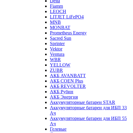
Delta
Fiamm
LEOCH
LITJET LiFePO4
MNB
MONBAT
Prometheus Energy
Sacred Sun
Sprinter
Vektor
Ventura
WBR
YELLOW
ZUBR
АКБ AVANBATT
АКБ COEN Plus
АКБ REVOLTER
АКБ Рубин
АКБ Энергия
Аккумуляторные батареи STAR
Аккумуляторные батареи для ИБП 33
Ач
Аккумуляторные батареи для ИБП 55
Ач
Гелевые