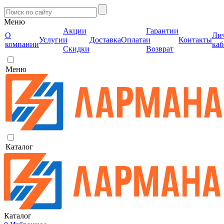
Меню
Акции
Гарантии
О
Ли
Услуги
и
Доставка
Оплата
и
Контакты
компании
каб
Скидки
Возврат
Меню
Каталог
Каталог