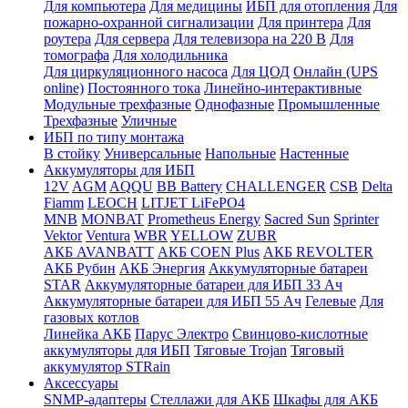
Для компьютера
Для медицины
ИБП для отопления
Для
пожарно-охранной сигнализации
Для принтера
Для
роутера
Для сервера
Для телевизора на 220 В
Для
томографа
Для холодильника
Для циркуляционного насоса
Для ЦОД
Онлайн (UPS
online)
Постоянного тока
Линейно-интерактивные
Модульные трехфазные
Однофазные
Промышленные
Трехфазные
Уличные
ИБП по типу монтажа
В стойку
Универсальные
Напольные
Настенные
Аккумуляторы для ИБП
12V
AGM
AQQU
BB Battery
CHALLENGER
CSB
Delta
Fiamm
LEOCH
LITJET LiFePO4
MNB
MONBAT
Prometheus Energy
Sacred Sun
Sprinter
Vektor
Ventura
WBR
YELLOW
ZUBR
АКБ AVANBATT
АКБ COEN Plus
АКБ REVOLTER
АКБ Рубин
АКБ Энергия
Аккумуляторные батареи
STAR
Аккумуляторные батареи для ИБП 33 Ач
Аккумуляторные батареи для ИБП 55 Ач
Гелевые
Для
газовых котлов
Линейка АКБ
Парус Электро
Свинцово-кислотные
аккумуляторы для ИБП
Тяговые Trojan
Тяговый
аккумулятор STRain
Аксессуары
SNMP-адаптеры
Стеллажи для АКБ
Шкафы для АКБ