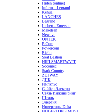
Hiden (online)
Inform – Legrand
Kehua
LANCHES
Legrand
Liebert - Emerson
Makelsan
Newave
ONTEK
P-Com
Powercom
Riello
Skat Bastion
ИБП SMARTWATT
Socomec
Stark Country
ZETWAY
ДПК
Импульс
Сайбер Электро
Связь Инжиниринг
Штиль
Энергия
Инверторы Delta
ИНВЕРТОРЫ MUST