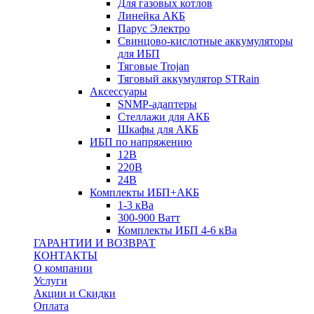
Для газовых котлов
Линейка АКБ
Парус Электро
Свинцово-кислотные аккумуляторы
для ИБП
Тяговые Trojan
Тяговый аккумулятор STRain
Аксессуары
SNMP-адаптеры
Стеллажи для АКБ
Шкафы для АКБ
ИБП по напряжению
12В
220В
24В
Комплекты ИБП+АКБ
1-3 кВа
300-900 Ватт
Комплекты ИБП 4-6 кВа
ГАРАНТИИ И ВОЗВРАТ
КОНТАКТЫ
О компании
Услуги
Акции и Скидки
Оплата