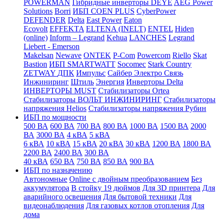
POWERMAN
Гибридные инверторы DEYE
AEG Power
Solutions
Borri
ИБП COEN PLUS
CyberPower
DEFENDER
Delta
East Power
Eaton
Ecovolt
EFFEKTA
ELTENA (INELT)
ENTEL
Hiden
(online)
Inform – Legrand
Kehua
LANCHES
Legrand
Liebert - Emerson
Makelsan
Newave
ONTEK
P-Com
Powercom
Riello
Skat
Bastion
ИБП SMARTWATT
Socomec
Stark Country
ZETWAY
ДПК
Импульс
Сайбер Электро
Связь
Инжиниринг
Штиль
Энергия
Инверторы Delta
ИНВЕРТОРЫ MUST
Стабилизаторы Ortea
Стабилизаторы ВОЛЬТ ИНЖИНИРИНГ
Стабилизаторы
напряжения Helios
Стабилизаторы напряжения Рубин
ИБП по мощности
500 ВА
600 ВА
700 ВА
800 ВА
1000 ВА
1500 ВА
2000
ВА
3000 ВА
4 кВА
5 кВА
6 кВА
10 кВА
15 кВА
20 кВА
30 кВА
1200 ВА
1800 ВА
2200 ВА
2400 ВА
300 ВА
40 кВА
650 ВА
750 ВА
850 ВА
900 ВА
ИБП по назначению
Автономные
Online с двойным преобразованием
Без
аккумулятора
В стойку 19 дюймов
Для 3D принтера
Для
аварийного освещения
Для бытовой техники
Для
видеонаблюдения
Для газовых котлов отопления
Для
дома