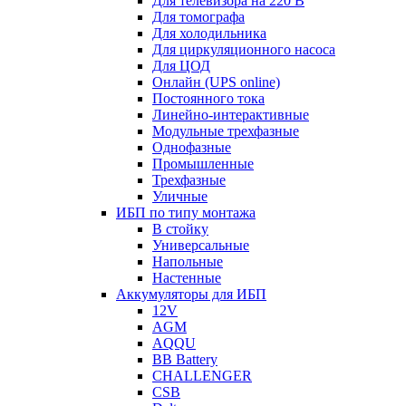
Для телевизора на 220 В
Для томографа
Для холодильника
Для циркуляционного насоса
Для ЦОД
Онлайн (UPS online)
Постоянного тока
Линейно-интерактивные
Модульные трехфазные
Однофазные
Промышленные
Трехфазные
Уличные
ИБП по типу монтажа
В стойку
Универсальные
Напольные
Настенные
Аккумуляторы для ИБП
12V
AGM
AQQU
BB Battery
CHALLENGER
CSB