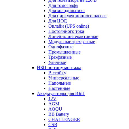
Для телевизора на 220 В
Для томографа
Для холодильника
Для циркуляционного насоса
Для ЦОД
Онлайн (UPS online)
Постоянного тока
Линейно-интерактивные
Модульные трехфазные
Однофазные
Промышленные
Трехфазные
Уличные
ИБП по типу монтажа
В стойку
Универсальные
Напольные
Настенные
Аккумуляторы для ИБП
12V
AGM
AQQU
BB Battery
CHALLENGER
CSB