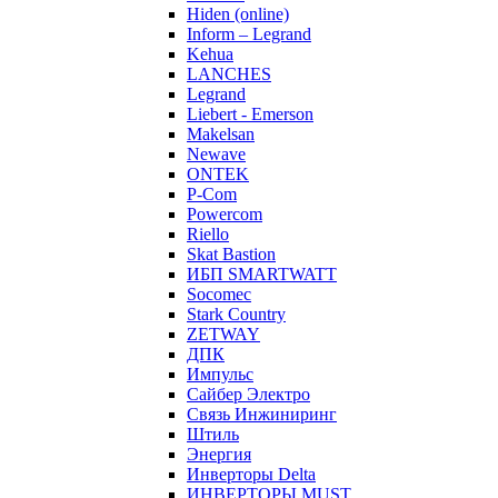
Hiden (online)
Inform – Legrand
Kehua
LANCHES
Legrand
Liebert - Emerson
Makelsan
Newave
ONTEK
P-Com
Powercom
Riello
Skat Bastion
ИБП SMARTWATT
Socomec
Stark Country
ZETWAY
ДПК
Импульс
Сайбер Электро
Связь Инжиниринг
Штиль
Энергия
Инверторы Delta
ИНВЕРТОРЫ MUST