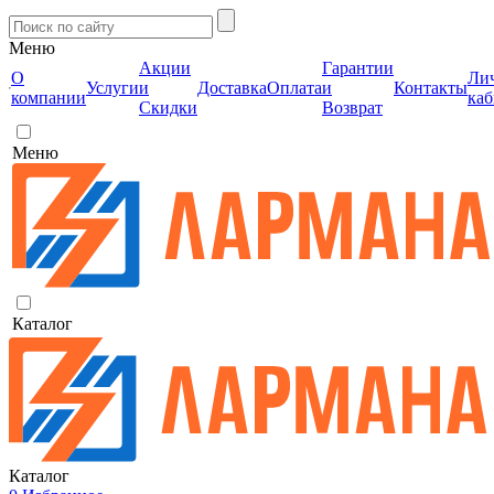
Меню
Акции
Гарантии
О
Ли
Услуги
и
Доставка
Оплата
и
Контакты
компании
каб
Скидки
Возврат
Меню
Каталог
Каталог