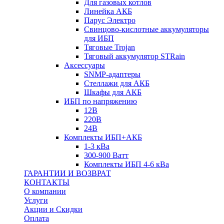
Для газовых котлов
Линейка АКБ
Парус Электро
Свинцово-кислотные аккумуляторы
для ИБП
Тяговые Trojan
Тяговый аккумулятор STRain
Аксессуары
SNMP-адаптеры
Стеллажи для АКБ
Шкафы для АКБ
ИБП по напряжению
12В
220В
24В
Комплекты ИБП+АКБ
1-3 кВа
300-900 Ватт
Комплекты ИБП 4-6 кВа
ГАРАНТИИ И ВОЗВРАТ
КОНТАКТЫ
О компании
Услуги
Акции и Скидки
Оплата