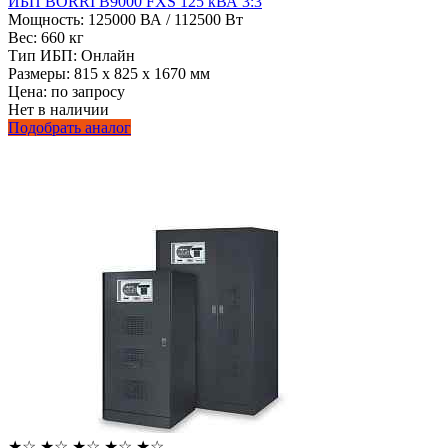
ИБП BORRI B9000 FXS 125 кВА 3:3
Мощность:
125000 ВА / 112500 Вт
Вес:
660 кг
Тип ИБП:
Онлайн
Размеры:
815 x 825 x 1670 мм
Цена: по запросу
Нет в наличии
Подобрать аналог
★
☆
★
☆
★
☆
★
☆
★
☆