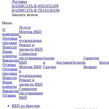
Доставка
НАПИСАТЬ В WHATSAPP
НАПИСАТЬ В TELEGRAM
Заказать звонок
Меню
Услуги
О
Монтаж ИБП
компании
и
Оптовые
пусконаладка
продажи
Ремонт и
Новости
запчасти ИБП
Наши
Сервисное
клиенты
обслуживание
Акции
Гарантии
Вакансии
ИБП
и
Доставка
Оплата
и
Конт
Отзывы
Монтаж ИБП
Скидки
Возврат
Оптовые
и
продажи
пусконаладка
Новости
Ремонт и
Наши
запчасти ИБП
клиенты
Сервисное
Вакансии
обслуживание
Отзывы
ИБП
ИБП по брендам