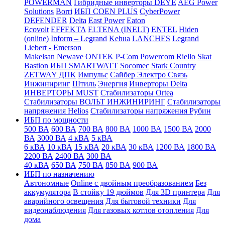
POWERMAN
Гибридные инверторы DEYE
AEG Power
Solutions
Borri
ИБП COEN PLUS
CyberPower
DEFENDER
Delta
East Power
Eaton
Ecovolt
EFFEKTA
ELTENA (INELT)
ENTEL
Hiden
(online)
Inform – Legrand
Kehua
LANCHES
Legrand
Liebert - Emerson
Makelsan
Newave
ONTEK
P-Com
Powercom
Riello
Skat
Bastion
ИБП SMARTWATT
Socomec
Stark Country
ZETWAY
ДПК
Импульс
Сайбер Электро
Связь
Инжиниринг
Штиль
Энергия
Инверторы Delta
ИНВЕРТОРЫ MUST
Стабилизаторы Ortea
Стабилизаторы ВОЛЬТ ИНЖИНИРИНГ
Стабилизаторы
напряжения Helios
Стабилизаторы напряжения Рубин
ИБП по мощности
500 ВА
600 ВА
700 ВА
800 ВА
1000 ВА
1500 ВА
2000
ВА
3000 ВА
4 кВА
5 кВА
6 кВА
10 кВА
15 кВА
20 кВА
30 кВА
1200 ВА
1800 ВА
2200 ВА
2400 ВА
300 ВА
40 кВА
650 ВА
750 ВА
850 ВА
900 ВА
ИБП по назначению
Автономные
Online с двойным преобразованием
Без
аккумулятора
В стойку 19 дюймов
Для 3D принтера
Для
аварийного освещения
Для бытовой техники
Для
видеонаблюдения
Для газовых котлов отопления
Для
дома