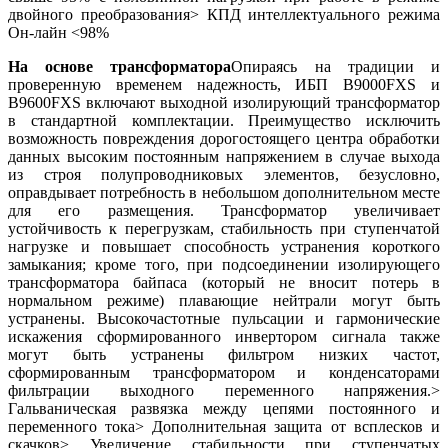
двойного преобразования> КПД интеллектуального режима
Он-лайн <98%
На основе трансформатора
Опираясь на традиции и
проверенную временем надежность, ИБП B9000FXS и
B9600FXS включают выходной изолирующий трансформатор
в стандартной комплектации. Преимущество исключить
возможность повреждения дорогостоящего центра обработки
данных высоким постоянным напряжением в случае выхода
из строя полупроводниковых элементов, безусловно,
оправдывает потребность в небольшом дополнительном месте
для его размещения. Трансформатор увеличивает
устойчивость к перегрузкам, стабильность при ступенчатой
нагрузке и повышает способность устранения короткого
замыкания; кроме того, при подсоединении изолирующего
трансформатора байпаса (который не вносит потерь в
нормальном режиме) плавающие нейтрали могут быть
устранены. Высокочастотные пульсации и гармонические
искажения сформированного инвертором сигнала также
могут быть устранены фильтром низких частот,
сформированным трансформатором и конденсаторами
фильтрации выходного переменного напряжения.>
Гальваническая развязка между цепями постоянного и
переменного тока> Дополнительная защита от всплесков и
скачков> Увеличение стабильности при ступенчатых