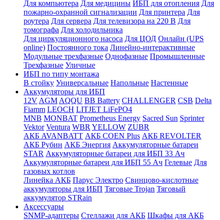
Для компьютера
Для медицины
ИБП для отопления
Для
пожарно-охранной сигнализации
Для принтера
Для
роутера
Для сервера
Для телевизора на 220 В
Для
томографа
Для холодильника
Для циркуляционного насоса
Для ЦОД
Онлайн (UPS
online)
Постоянного тока
Линейно-интерактивные
Модульные трехфазные
Однофазные
Промышленные
Трехфазные
Уличные
ИБП по типу монтажа
В стойку
Универсальные
Напольные
Настенные
Аккумуляторы для ИБП
12V
AGM
AQQU
BB Battery
CHALLENGER
CSB
Delta
Fiamm
LEOCH
LITJET LiFePO4
MNB
MONBAT
Prometheus Energy
Sacred Sun
Sprinter
Vektor
Ventura
WBR
YELLOW
ZUBR
АКБ AVANBATT
АКБ COEN Plus
АКБ REVOLTER
АКБ Рубин
АКБ Энергия
Аккумуляторные батареи
STAR
Аккумуляторные батареи для ИБП 33 Ач
Аккумуляторные батареи для ИБП 55 Ач
Гелевые
Для
газовых котлов
Линейка АКБ
Парус Электро
Свинцово-кислотные
аккумуляторы для ИБП
Тяговые Trojan
Тяговый
аккумулятор STRain
Аксессуары
SNMP-адаптеры
Стеллажи для АКБ
Шкафы для АКБ