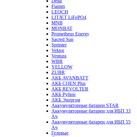
Delta
Fiamm
LEOCH
LITJET LiFePO4
MNB
MONBAT
Prometheus Energy
Sacred Sun
Sprinter
Vektor
Ventura
WBR
YELLOW
ZUBR
АКБ AVANBATT
АКБ COEN Plus
АКБ REVOLTER
АКБ Рубин
АКБ Энергия
Аккумуляторные батареи STAR
Аккумуляторные батареи для ИБП 33
Ач
Аккумуляторные батареи для ИБП 55
Ач
Гелевые