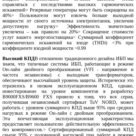
справляться с последствиями высоких гармонических
искажений
> Резервные генераторы могут быть сокращены на
40%
> Пользователи могут извлечь больше выходной
мощности от своего источника электропитания, увеличив
допустимую нагрузку> Эффективность значительно
увеличена – как правило на 20%> Сокращение стоимости
услуг вашего энергопоставщика> Суммарный коэффициент
гармонических искажений на входе (THDi) <3% при
коэффициенте входной мощности >0.99
Высокий КПД
В отношении традиционного дизайна ИБП мы
знаем, что типичные системы ИБП, работающие в режиме
Он-лайн двойного преобразования (VFI - напряжение и
частота независимы) с выходным трансформатором,
обеспечивают высочайший уровень защиты. Исторически это
отразилось в низком эксплуатационном КПД, однако,
инвестирование на уровне компонентов в разработку
B9000FXS/B9600 FXS привело к тому, что вся серия,
получившая независимый сертификат TuV NORD, может
работать с уровнем суммарного КПД выше 95% при средних
нагрузках в режиме Он-лайн с двойным преобразованием.
Эта впечатляющая эксплуатационная характеристика
предоставляет пользователю действительную эффективность
без компромиссов.> Сертифицированный суммарный КПД
свыше 95% с половинной нагрузкой при работе в режиме