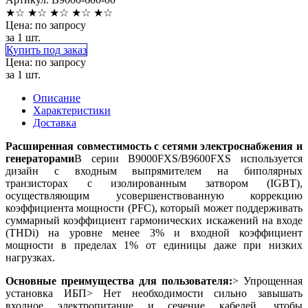
★
☆
★
☆
★
☆
★
☆
★
☆
Цена: по запросу
за 1 шт.
Купить под заказ
Цена: по запросу
за 1 шт.
Описание
Характеристики
Доставка
Расширенная совместимость с сетями электроснабжения и
генераторами
В серии B9000FXS/B9600FXS используется
дизайн с входным выпрямителем на биполярных
транзисторах с изолированным затвором (IGBT),
осуществляющим усовершенствованную коррекцию
коэффициента мощности (PFC), который может поддерживать
суммарный коэффициент гармонических искажений на входе
(THDi) на уровне менее 3% и входной коэффициент
мощности в пределах 1% от единицы даже при низких
нагрузках.
Основные преимущества для пользователя:
> Упрощенная
установка ИБП> Нет необходимости сильно завышать
входное электропитание и сечение кабелей, чтобы