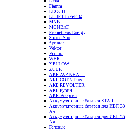
Delta
Fiamm
LEOCH
LITJET LiFePO4
MNB
MONBAT
Prometheus Energy
Sacred Sun
Sprinter
Vektor
Ventura
WBR
YELLOW
ZUBR
АКБ AVANBATT
АКБ COEN Plus
АКБ REVOLTER
АКБ Рубин
АКБ Энергия
Аккумуляторные батареи STAR
Аккумуляторные батареи для ИБП 33
Ач
Аккумуляторные батареи для ИБП 55
Ач
Гелевые