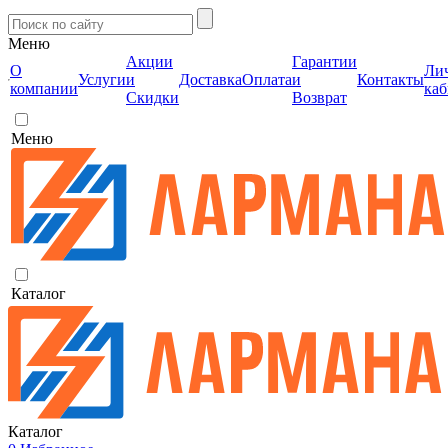
Меню
Акции
Гарантии
О
Ли
Услуги
и
Доставка
Оплата
и
Контакты
компании
каб
Скидки
Возврат
Меню
Каталог
Каталог