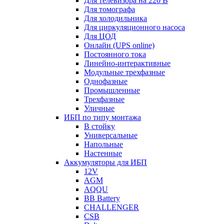
Для телевизора на 220 В
Для томографа
Для холодильника
Для циркуляционного насоса
Для ЦОД
Онлайн (UPS online)
Постоянного тока
Линейно-интерактивные
Модульные трехфазные
Однофазные
Промышленные
Трехфазные
Уличные
ИБП по типу монтажа
В стойку
Универсальные
Напольные
Настенные
Аккумуляторы для ИБП
12V
AGM
AQQU
BB Battery
CHALLENGER
CSB