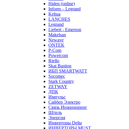
Hiden (online)
Inform – Legrand
Kehua
LANCHES
Legrand
Liebert - Emerson
Makelsan
Newave
ONTEK
P-Com
Powercom
Riello
Skat Bastion
ИБП SMARTWATT
Socomec
Stark Country
ZETWAY
ДПК
Импульс
Сайбер Электро
Связь Инжиниринг
Штиль
Энергия
Инверторы Delta
ИНВЕРТОРЫ MUST