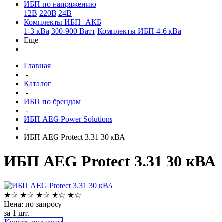
ИБП по напряжению
12В
220В
24В
Комплекты ИБП+АКБ
1-3 кВа
300-900 Ватт
Комплекты ИБП 4-6 кВа
Еще
Главная
-
Каталог
-
ИБП по брендам
-
ИБП AEG Power Solutions
-
ИБП AEG Protect 3.31 30 кВА
ИБП AEG Protect 3.31 30 кВА
★
☆
★
☆
★
☆
★
☆
★
☆
Цена: по запросу
за 1 шт.
Купить под заказ