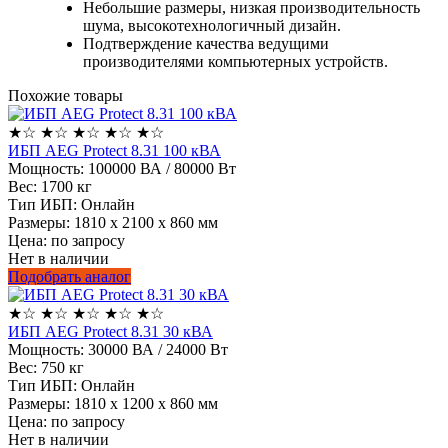
Небольшие размеры, низкая производительность
шума, высокотехнологичный дизайн.
Подтверждение качества ведущими
производителями компьютерных устройств.
Похожие товары
★
☆
★
☆
★
☆
★
☆
★
☆
ИБП AEG Protect 8.31 100 кВА
Мощность:
100000 ВА / 80000 Вт
Вес:
1700 кг
Тип ИБП:
Онлайн
Размеры:
1810 х 2100 х 860 мм
Цена: по запросу
Нет в наличии
Подобрать аналог
★
☆
★
☆
★
☆
★
☆
★
☆
ИБП AEG Protect 8.31 30 кВА
Мощность:
30000 ВА / 24000 Вт
Вес:
750 кг
Тип ИБП:
Онлайн
Размеры:
1810 х 1200 х 860 мм
Цена: по запросу
Нет в наличии