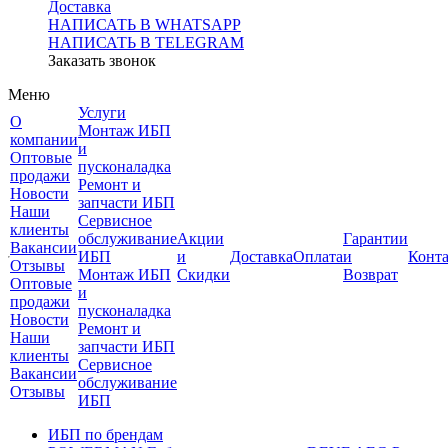
Доставка
НАПИСАТЬ В WHATSAPP
НАПИСАТЬ В TELEGRAM
Заказать звонок
Меню
Услуги
О
Монтаж ИБП
компании
и
Оптовые
пусконаладка
продажи
Ремонт и
Новости
запчасти ИБП
Наши
Сервисное
клиенты
обслуживание
Акции
Гарантии
Вакансии
ИБП
и
Доставка
Оплата
и
Конт
Отзывы
Монтаж ИБП
Скидки
Возврат
Оптовые
и
продажи
пусконаладка
Новости
Ремонт и
Наши
запчасти ИБП
клиенты
Сервисное
Вакансии
обслуживание
Отзывы
ИБП
ИБП по брендам