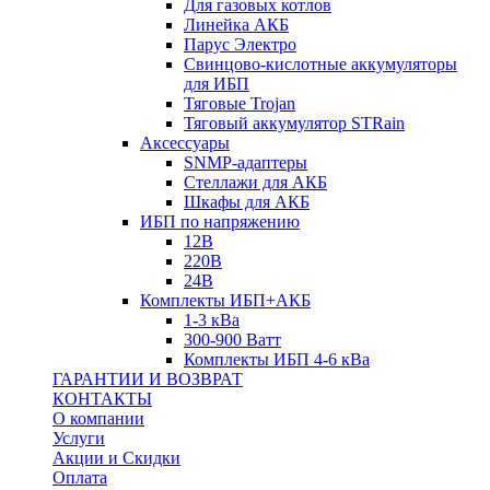
Для газовых котлов
Линейка АКБ
Парус Электро
Свинцово-кислотные аккумуляторы
для ИБП
Тяговые Trojan
Тяговый аккумулятор STRain
Аксессуары
SNMP-адаптеры
Стеллажи для АКБ
Шкафы для АКБ
ИБП по напряжению
12В
220В
24В
Комплекты ИБП+АКБ
1-3 кВа
300-900 Ватт
Комплекты ИБП 4-6 кВа
ГАРАНТИИ И ВОЗВРАТ
КОНТАКТЫ
О компании
Услуги
Акции и Скидки
Оплата