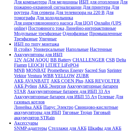
Для компьютера
Для медицины
ИБП для отопления
Для
пожарно-охранной сигнализации
Для принтера
Для
роутера
Для сервера
Для телевизора на 220 В
Для
томографа
Для холодильника
Для циркуляционного насоса
Для ЦОД
Онлайн (UPS
online)
Постоянного тока
Линейно-интерактивные
Модульные трехфазные
Однофазные
Промышленные
Трехфазные
Уличные
ИБП по типу монтажа
В стойку
Универсальные
Напольные
Настенные
Аккумуляторы для ИБП
12V
AGM
AQQU
BB Battery
CHALLENGER
CSB
Delta
Fiamm
LEOCH
LITJET LiFePO4
MNB
MONBAT
Prometheus Energy
Sacred Sun
Sprinter
Vektor
Ventura
WBR
YELLOW
ZUBR
АКБ AVANBATT
АКБ COEN Plus
АКБ REVOLTER
АКБ Рубин
АКБ Энергия
Аккумуляторные батареи
STAR
Аккумуляторные батареи для ИБП 33 Ач
Аккумуляторные батареи для ИБП 55 Ач
Гелевые
Для
газовых котлов
Линейка АКБ
Парус Электро
Свинцово-кислотные
аккумуляторы для ИБП
Тяговые Trojan
Тяговый
аккумулятор STRain
Аксессуары
SNMP-адаптеры
Стеллажи для АКБ
Шкафы для АКБ