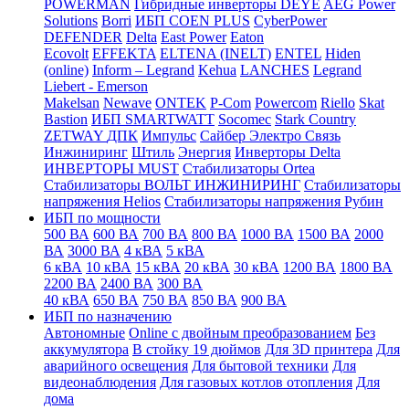
POWERMAN
Гибридные инверторы DEYE
AEG Power
Solutions
Borri
ИБП COEN PLUS
CyberPower
DEFENDER
Delta
East Power
Eaton
Ecovolt
EFFEKTA
ELTENA (INELT)
ENTEL
Hiden
(online)
Inform – Legrand
Kehua
LANCHES
Legrand
Liebert - Emerson
Makelsan
Newave
ONTEK
P-Com
Powercom
Riello
Skat
Bastion
ИБП SMARTWATT
Socomec
Stark Country
ZETWAY
ДПК
Импульс
Сайбер Электро
Связь
Инжиниринг
Штиль
Энергия
Инверторы Delta
ИНВЕРТОРЫ MUST
Стабилизаторы Ortea
Стабилизаторы ВОЛЬТ ИНЖИНИРИНГ
Стабилизаторы
напряжения Helios
Стабилизаторы напряжения Рубин
ИБП по мощности
500 ВА
600 ВА
700 ВА
800 ВА
1000 ВА
1500 ВА
2000
ВА
3000 ВА
4 кВА
5 кВА
6 кВА
10 кВА
15 кВА
20 кВА
30 кВА
1200 ВА
1800 ВА
2200 ВА
2400 ВА
300 ВА
40 кВА
650 ВА
750 ВА
850 ВА
900 ВА
ИБП по назначению
Автономные
Online с двойным преобразованием
Без
аккумулятора
В стойку 19 дюймов
Для 3D принтера
Для
аварийного освещения
Для бытовой техники
Для
видеонаблюдения
Для газовых котлов отопления
Для
дома