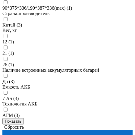
90*375*336/190*387*336(max) (
1
)
Страна-производитель
Китай (
3
)
Вес, кг
12 (
1
)
21 (
1
)
26 (
1
)
Наличие встроенных аккумуляторных батарей
Да (
3
)
Емкость АКБ
7 Ач (
3
)
Технология АКБ
АГМ (
3
)
Сбросить