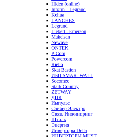
Hiden (online)
Inform – Legrand
Kehua
LANCHES
Legrand
Liebert - Emerson
Makelsan
Newave
ONTEK
P-Com
Powercom
Riello
Skat Bastion
ИБП SMARTWATT
Socomec
Stark Country
ZETWAY
ДПК
Импульс
Сайбер Электро
Связь Инжиниринг
Штиль
Энергия
Инверторы Delta
ИНВЕРТОРЫ MUST