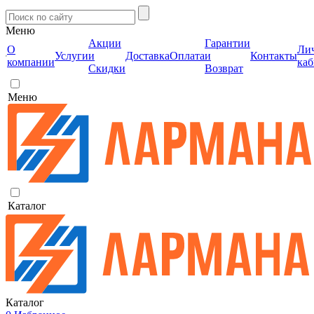
Меню
Акции
Гарантии
О
Ли
Услуги
и
Доставка
Оплата
и
Контакты
компании
каб
Скидки
Возврат
Меню
Каталог
Каталог