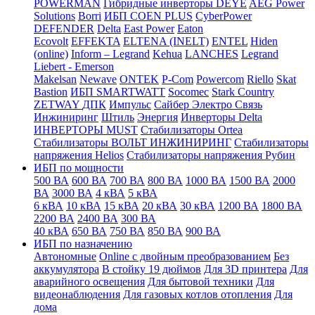
POWERMAN
Гибридные инверторы DEYE
AEG Power
Solutions
Borri
ИБП COEN PLUS
CyberPower
DEFENDER
Delta
East Power
Eaton
Ecovolt
EFFEKTA
ELTENA (INELT)
ENTEL
Hiden
(online)
Inform – Legrand
Kehua
LANCHES
Legrand
Liebert - Emerson
Makelsan
Newave
ONTEK
P-Com
Powercom
Riello
Skat
Bastion
ИБП SMARTWATT
Socomec
Stark Country
ZETWAY
ДПК
Импульс
Сайбер Электро
Связь
Инжиниринг
Штиль
Энергия
Инверторы Delta
ИНВЕРТОРЫ MUST
Стабилизаторы Ortea
Стабилизаторы ВОЛЬТ ИНЖИНИРИНГ
Стабилизаторы
напряжения Helios
Стабилизаторы напряжения Рубин
ИБП по мощности
500 ВА
600 ВА
700 ВА
800 ВА
1000 ВА
1500 ВА
2000
ВА
3000 ВА
4 кВА
5 кВА
6 кВА
10 кВА
15 кВА
20 кВА
30 кВА
1200 ВА
1800 ВА
2200 ВА
2400 ВА
300 ВА
40 кВА
650 ВА
750 ВА
850 ВА
900 ВА
ИБП по назначению
Автономные
Online с двойным преобразованием
Без
аккумулятора
В стойку 19 дюймов
Для 3D принтера
Для
аварийного освещения
Для бытовой техники
Для
видеонаблюдения
Для газовых котлов отопления
Для
дома