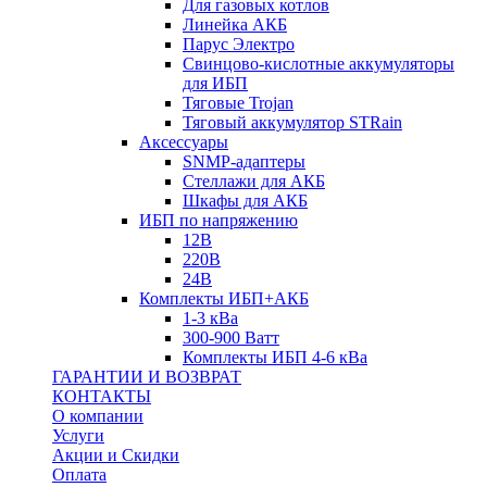
Для газовых котлов
Линейка АКБ
Парус Электро
Свинцово-кислотные аккумуляторы
для ИБП
Тяговые Trojan
Тяговый аккумулятор STRain
Аксессуары
SNMP-адаптеры
Стеллажи для АКБ
Шкафы для АКБ
ИБП по напряжению
12В
220В
24В
Комплекты ИБП+АКБ
1-3 кВа
300-900 Ватт
Комплекты ИБП 4-6 кВа
ГАРАНТИИ И ВОЗВРАТ
КОНТАКТЫ
О компании
Услуги
Акции и Скидки
Оплата