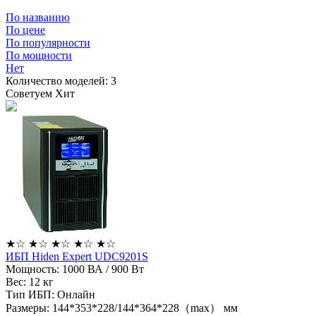
По названию
По цене
По популярности
По мощности
Нет
Количество моделей:
3
Советуем
Хит
★
☆
★
☆
★
☆
★
☆
★
☆
ИБП Hiden Expert UDC9201S
Мощность:
1000 ВА / 900 Вт
Вес:
12 кг
Тип ИБП:
Онлайн
Размеры:
144*353*228/144*364*228（max） мм