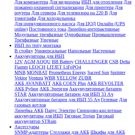
Для компьютера
Для медицины
ИБП для отопления
Для
пожарно-охранной сигнализации
Для принтера
Для
роутера
Для сервера
Для телевизора на 220 В
Для
томографа
Для холодильника
Для циркуляционного насоса
Для ЦОД
Онлайн (UPS
online)
Постоянного тока
Линейно-интерактивные
Модульные трехфазные
Однофазные
Промышленные
Трехфазные
Уличные
ИБП по типу монтажа
В стойку
Универсальные
Напольные
Настенные
Аккумуляторы для ИБП
12V
AGM
AQQU
BB Battery
CHALLENGER
CSB
Delta
Fiamm
LEOCH
LITJET LiFePO4
MNB
MONBAT
Prometheus Energy
Sacred Sun
Sprinter
Vektor
Ventura
WBR
YELLOW
ZUBR
АКБ AVANBATT
АКБ COEN Plus
АКБ REVOLTER
АКБ Рубин
АКБ Энергия
Аккумуляторные батареи
STAR
Аккумуляторные батареи для ИБП 33 Ач
Аккумуляторные батареи для ИБП 55 Ач
Гелевые
Для
газовых котлов
Линейка АКБ
Парус Электро
Свинцово-кислотные
аккумуляторы для ИБП
Тяговые Trojan
Тяговый
аккумулятор STRain
Аксессуары
SNMP-адаптеры
Стеллажи для АКБ
Шкафы для АКБ