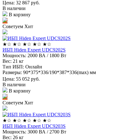
Цена: 32 867
руб.
В наличии
В корзину
Советуем
Хит
★
☆
★
☆
★
☆
★
☆
★
☆
ИБП Hiden Expert UDC9202S
Мощность:
2000 ВА / 1800 Вт
Вес:
21 кг
Тип ИБП:
Онлайн
Размеры:
90*375*336/190*387*336(max) мм
Цена: 55 052
руб.
В наличии
В корзину
Советуем
Хит
★
☆
★
☆
★
☆
★
☆
★
☆
ИБП Hiden Expert UDC9203S
Мощность:
3000 ВА / 2700 Вт
Вес:
26 кг