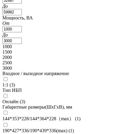
До
Мощность, ВА
От
До
1000
1500
2000
2500
3000
Входное / выходное напряжение
1:1 (
3
)
Тип ИБП
Онлайн (
3
)
Габаритные размеры(ШxГxВ), мм
144*353*228/144*364*228（max） (
1
)
190*427*336/190*439*336(max) (
1
)