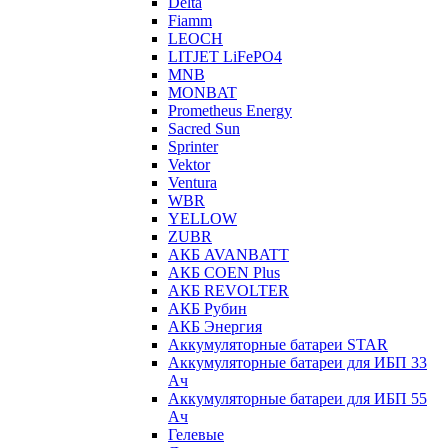
Delta
Fiamm
LEOCH
LITJET LiFePO4
MNB
MONBAT
Prometheus Energy
Sacred Sun
Sprinter
Vektor
Ventura
WBR
YELLOW
ZUBR
АКБ AVANBATT
АКБ COEN Plus
АКБ REVOLTER
АКБ Рубин
АКБ Энергия
Аккумуляторные батареи STAR
Аккумуляторные батареи для ИБП 33
Ач
Аккумуляторные батареи для ИБП 55
Ач
Гелевые