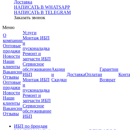
Доставка
НАПИСАТЬ В WHATSAPP
НАПИСАТЬ В TELEGRAM
Заказать звонок
Меню
Услуги
О
Монтаж ИБП
компании
и
Оптовые
пусконаладка
продажи
Ремонт и
Новости
запчасти ИБП
Наши
Сервисное
клиенты
обслуживание
Акции
Гарантии
Вакансии
ИБП
и
Доставка
Оплата
и
Конт
Отзывы
Монтаж ИБП
Скидки
Возврат
Оптовые
и
продажи
пусконаладка
Новости
Ремонт и
Наши
запчасти ИБП
клиенты
Сервисное
Вакансии
обслуживание
Отзывы
ИБП
ИБП по брендам