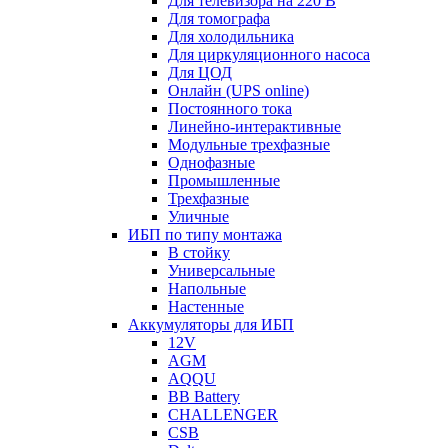
Для телевизора на 220 В
Для томографа
Для холодильника
Для циркуляционного насоса
Для ЦОД
Онлайн (UPS online)
Постоянного тока
Линейно-интерактивные
Модульные трехфазные
Однофазные
Промышленные
Трехфазные
Уличные
ИБП по типу монтажа
В стойку
Универсальные
Напольные
Настенные
Аккумуляторы для ИБП
12V
AGM
AQQU
BB Battery
CHALLENGER
CSB