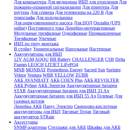
Для компьютера
Для медицины
ИБП для отопления
Для
пожарно-охранной сигнализации
Для принтера
Для
роутера
Для сервера
Для телевизора на 220 В
Для
томографа
Для холодильника
Для циркуляционного насоса
Для ЦОД
Онлайн (UPS
online)
Постоянного тока
Линейно-интерактивные
Модульные трехфазные
Однофазные
Промышленные
Трехфазные
Уличные
ИБП по типу монтажа
В стойку
Универсальные
Напольные
Настенные
Аккумуляторы для ИБП
12V
AGM
AQQU
BB Battery
CHALLENGER
CSB
Delta
Fiamm
LEOCH
LITJET LiFePO4
MNB
MONBAT
Prometheus Energy
Sacred Sun
Sprinter
Vektor
Ventura
WBR
YELLOW
ZUBR
АКБ AVANBATT
АКБ COEN Plus
АКБ REVOLTER
АКБ Рубин
АКБ Энергия
Аккумуляторные батареи
STAR
Аккумуляторные батареи для ИБП 33 Ач
Аккумуляторные батареи для ИБП 55 Ач
Гелевые
Для
газовых котлов
Линейка АКБ
Парус Электро
Свинцово-кислотные
аккумуляторы для ИБП
Тяговые Trojan
Тяговый
аккумулятор STRain
Аксессуары
SNMP-адаптеры
Стеллажи для АКБ
Шкафы для АКБ