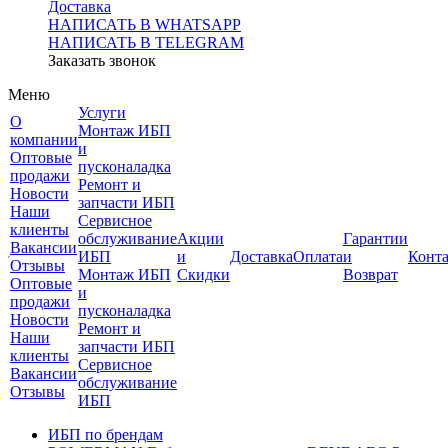
Доставка
НАПИСАТЬ В WHATSAPP
НАПИСАТЬ В TELEGRAM
Заказать звонок
Меню
Услуги
О
Монтаж ИБП
компании
и
Оптовые
пусконаладка
продажи
Ремонт и
Новости
запчасти ИБП
Наши
Сервисное
клиенты
обслуживание
Акции
Гарантии
Вакансии
ИБП
и
Доставка
Оплата
и
Конт
Отзывы
Монтаж ИБП
Скидки
Возврат
Оптовые
и
продажи
пусконаладка
Новости
Ремонт и
Наши
запчасти ИБП
клиенты
Сервисное
Вакансии
обслуживание
Отзывы
ИБП
ИБП по брендам