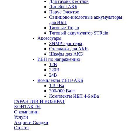
Для газовых котлов
Линейка АКБ
Парус Электро
Свинцово-кислотные аккумуляторы
для ИБП
Тяговые Trojan
Тяговый аккумулятор STRain
Аксессуары
SNMP-адаптеры
Стеллажи для АКБ
Шкафы для АКБ
ИБП по напряжению
12В
220В
24В
Комплекты ИБП+АКБ
1-3 кВа
300-900 Ватт
Комплекты ИБП 4-6 кВа
ГАРАНТИИ И ВОЗВРАТ
КОНТАКТЫ
О компании
Услуги
Акции и Скидки
Оплата