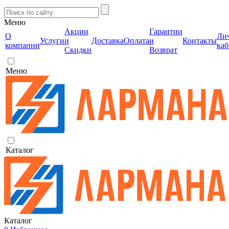
Меню
Акции
Гарантии
О
Ли
Услуги
и
Доставка
Оплата
и
Контакты
компании
каб
Скидки
Возврат
Меню
Каталог
Каталог