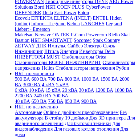
POWERMAN
Гибридные инверторы DEYE
AEG Power
Solutions
Borri
ИБП COEN PLUS
CyberPower
DEFENDER
Delta
East Power
Eaton
Ecovolt
EFFEKTA
ELTENA (INELT)
ENTEL
Hiden
(online)
Inform – Legrand
Kehua
LANCHES
Legrand
Liebert - Emerson
Makelsan
Newave
ONTEK
P-Com
Powercom
Riello
Skat
Bastion
ИБП SMARTWATT
Socomec
Stark Country
ZETWAY
ДПК
Импульс
Сайбер Электро
Связь
Инжиниринг
Штиль
Энергия
Инверторы Delta
ИНВЕРТОРЫ MUST
Стабилизаторы Ortea
Стабилизаторы ВОЛЬТ ИНЖИНИРИНГ
Стабилизаторы
напряжения Helios
Стабилизаторы напряжения Рубин
ИБП по мощности
500 ВА
600 ВА
700 ВА
800 ВА
1000 ВА
1500 ВА
2000
ВА
3000 ВА
4 кВА
5 кВА
6 кВА
10 кВА
15 кВА
20 кВА
30 кВА
1200 ВА
1800 ВА
2200 ВА
2400 ВА
300 ВА
40 кВА
650 ВА
750 ВА
850 ВА
900 ВА
ИБП по назначению
Автономные
Online с двойным преобразованием
Без
аккумулятора
В стойку 19 дюймов
Для 3D принтера
Для
аварийного освещения
Для бытовой техники
Для
видеонаблюдения
Для газовых котлов отопления
Для
дома