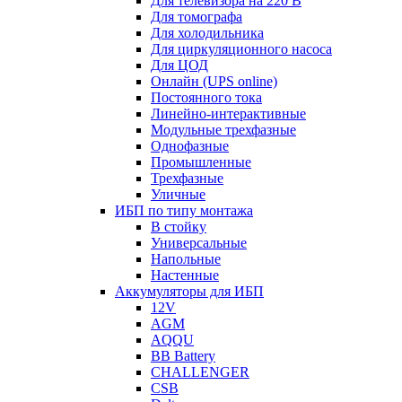
Для телевизора на 220 В
Для томографа
Для холодильника
Для циркуляционного насоса
Для ЦОД
Онлайн (UPS online)
Постоянного тока
Линейно-интерактивные
Модульные трехфазные
Однофазные
Промышленные
Трехфазные
Уличные
ИБП по типу монтажа
В стойку
Универсальные
Напольные
Настенные
Аккумуляторы для ИБП
12V
AGM
AQQU
BB Battery
CHALLENGER
CSB