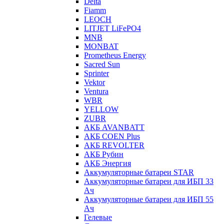
Delta
Fiamm
LEOCH
LITJET LiFePO4
MNB
MONBAT
Prometheus Energy
Sacred Sun
Sprinter
Vektor
Ventura
WBR
YELLOW
ZUBR
АКБ AVANBATT
АКБ COEN Plus
АКБ REVOLTER
АКБ Рубин
АКБ Энергия
Аккумуляторные батареи STAR
Аккумуляторные батареи для ИБП 33
Ач
Аккумуляторные батареи для ИБП 55
Ач
Гелевые