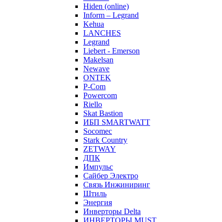
Hiden (online)
Inform – Legrand
Kehua
LANCHES
Legrand
Liebert - Emerson
Makelsan
Newave
ONTEK
P-Com
Powercom
Riello
Skat Bastion
ИБП SMARTWATT
Socomec
Stark Country
ZETWAY
ДПК
Импульс
Сайбер Электро
Связь Инжиниринг
Штиль
Энергия
Инверторы Delta
ИНВЕРТОРЫ MUST