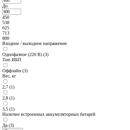
До
450
538
625
713
800
Входное / выходное напряжение
Однофазное (220 В) (
3
)
Тип ИБП
Оффлайн (
3
)
Вес, кг
2,7 (
1
)
2,8 (
1
)
3,5 (
1
)
Наличие встроенных аккумуляторных батарей
Да (
3
)