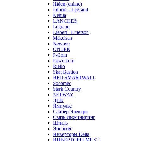
Hiden (online)
Inform – Legrand
Kehua
LANCHES
Legrand
Liebert - Emerson
Makelsan
Newave
ONTEK
P-Com
Powercom
Riello
Skat Bastion
ИБП SMARTWATT
Socomec
Stark Country
ZETWAY
ДПК
Импульс
Сайбер Электро
Связь Инжиниринг
Штиль
Энергия
Инверторы Delta
ИНВЕРТОРЫ MUST