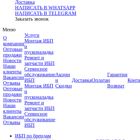
Доставка
НАПИСАТЬ В WHATSAPP
НАПИСАТЬ В TELEGRAM
Заказать звонок
Меню
Услуги
О
Монтаж ИБП
компании
и
Оптовые
пусконаладка
продажи
Ремонт и
Новости
запчасти ИБП
Наши
Сервисное
клиенты
обслуживание
Акции
Гарантии
Вакансии
ИБП
и
Доставка
Оплата
и
Конт
Отзывы
Монтаж ИБП
Скидки
Возврат
Оптовые
и
продажи
пусконаладка
Новости
Ремонт и
Наши
запчасти ИБП
клиенты
Сервисное
Вакансии
обслуживание
Отзывы
ИБП
ИБП по брендам