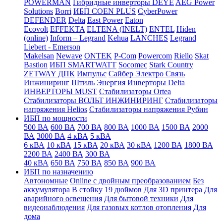
POWERMAN
Гибридные инверторы DEYE
AEG Power
Solutions
Borri
ИБП COEN PLUS
CyberPower
DEFENDER
Delta
East Power
Eaton
Ecovolt
EFFEKTA
ELTENA (INELT)
ENTEL
Hiden
(online)
Inform – Legrand
Kehua
LANCHES
Legrand
Liebert - Emerson
Makelsan
Newave
ONTEK
P-Com
Powercom
Riello
Skat
Bastion
ИБП SMARTWATT
Socomec
Stark Country
ZETWAY
ДПК
Импульс
Сайбер Электро
Связь
Инжиниринг
Штиль
Энергия
Инверторы Delta
ИНВЕРТОРЫ MUST
Стабилизаторы Ortea
Стабилизаторы ВОЛЬТ ИНЖИНИРИНГ
Стабилизаторы
напряжения Helios
Стабилизаторы напряжения Рубин
ИБП по мощности
500 ВА
600 ВА
700 ВА
800 ВА
1000 ВА
1500 ВА
2000
ВА
3000 ВА
4 кВА
5 кВА
6 кВА
10 кВА
15 кВА
20 кВА
30 кВА
1200 ВА
1800 ВА
2200 ВА
2400 ВА
300 ВА
40 кВА
650 ВА
750 ВА
850 ВА
900 ВА
ИБП по назначению
Автономные
Online с двойным преобразованием
Без
аккумулятора
В стойку 19 дюймов
Для 3D принтера
Для
аварийного освещения
Для бытовой техники
Для
видеонаблюдения
Для газовых котлов отопления
Для
дома