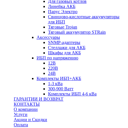
Для газовых котлов
Линейка АКБ
Парус Электро
Свинцово-кислотные аккумуляторы
для ИБП
Тяговые Trojan
Тяговый аккумулятор STRain
Аксессуары
SNMP-адаптеры
Стеллажи для АКБ
Шкафы для АКБ
ИБП по напряжению
12В
220В
24В
Комплекты ИБП+АКБ
1-3 кВа
300-900 Ватт
Комплекты ИБП 4-6 кВа
ГАРАНТИИ И ВОЗВРАТ
КОНТАКТЫ
О компании
Услуги
Акции и Скидки
Оплата