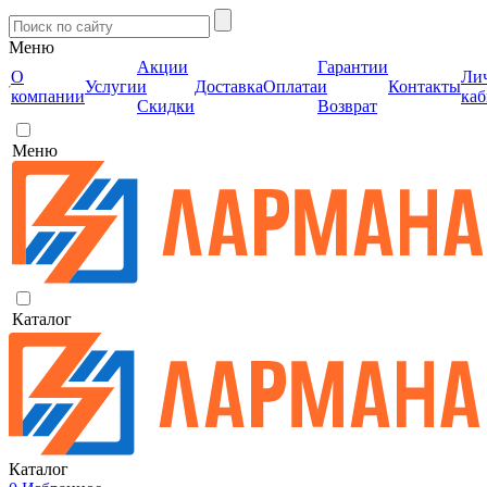
Меню
Акции
Гарантии
О
Ли
Услуги
и
Доставка
Оплата
и
Контакты
компании
каб
Скидки
Возврат
Меню
Каталог
Каталог