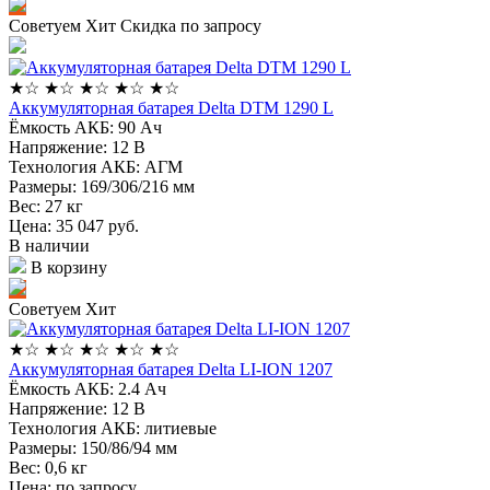
Советуем
Хит
Скидка по запросу
★
☆
★
☆
★
☆
★
☆
★
☆
Аккумуляторная батарея Delta DTM 1290 L
Ёмкость АКБ:
90 Ач
Напряжение:
12 В
Технология АКБ:
AГM
Размеры:
169/306/216 мм
Вес:
27 кг
Цена: 35 047
руб.
В наличии
В корзину
Советуем
Хит
★
☆
★
☆
★
☆
★
☆
★
☆
Аккумуляторная батарея Delta LI-ION 1207
Ёмкость АКБ:
2.4 Ач
Напряжение:
12 В
Технология АКБ:
литиевые
Размеры:
150/86/94 мм
Вес:
0,6 кг
Цена: по запросу