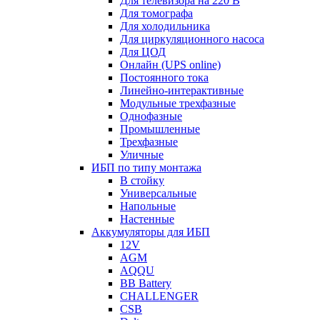
Для телевизора на 220 В
Для томографа
Для холодильника
Для циркуляционного насоса
Для ЦОД
Онлайн (UPS online)
Постоянного тока
Линейно-интерактивные
Модульные трехфазные
Однофазные
Промышленные
Трехфазные
Уличные
ИБП по типу монтажа
В стойку
Универсальные
Напольные
Настенные
Аккумуляторы для ИБП
12V
AGM
AQQU
BB Battery
CHALLENGER
CSB