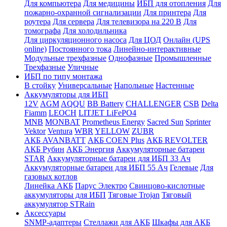
Для компьютера
Для медицины
ИБП для отопления
Для
пожарно-охранной сигнализации
Для принтера
Для
роутера
Для сервера
Для телевизора на 220 В
Для
томографа
Для холодильника
Для циркуляционного насоса
Для ЦОД
Онлайн (UPS
online)
Постоянного тока
Линейно-интерактивные
Модульные трехфазные
Однофазные
Промышленные
Трехфазные
Уличные
ИБП по типу монтажа
В стойку
Универсальные
Напольные
Настенные
Аккумуляторы для ИБП
12V
AGM
AQQU
BB Battery
CHALLENGER
CSB
Delta
Fiamm
LEOCH
LITJET LiFePO4
MNB
MONBAT
Prometheus Energy
Sacred Sun
Sprinter
Vektor
Ventura
WBR
YELLOW
ZUBR
АКБ AVANBATT
АКБ COEN Plus
АКБ REVOLTER
АКБ Рубин
АКБ Энергия
Аккумуляторные батареи
STAR
Аккумуляторные батареи для ИБП 33 Ач
Аккумуляторные батареи для ИБП 55 Ач
Гелевые
Для
газовых котлов
Линейка АКБ
Парус Электро
Свинцово-кислотные
аккумуляторы для ИБП
Тяговые Trojan
Тяговый
аккумулятор STRain
Аксессуары
SNMP-адаптеры
Стеллажи для АКБ
Шкафы для АКБ