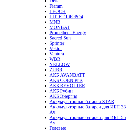
Delta
Fiamm
LEOCH
LITJET LiFePO4
MNB
MONBAT
Prometheus Energy
Sacred Sun
Sprinter
Vektor
Ventura
WBR
YELLOW
ZUBR
АКБ AVANBATT
АКБ COEN Plus
АКБ REVOLTER
АКБ Рубин
АКБ Энергия
Аккумуляторные батареи STAR
Аккумуляторные батареи для ИБП 33
Ач
Аккумуляторные батареи для ИБП 55
Ач
Гелевые