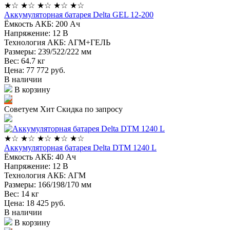
★
☆
★
☆
★
☆
★
☆
★
☆
Аккумуляторная батарея Delta GEL 12-200
Ёмкость АКБ:
200 Ач
Напряжение:
12 В
Технология АКБ:
AГM+ГЕЛЬ
Размеры:
239/522/222 мм
Вес:
64.7 кг
Цена: 77 772
руб.
В наличии
В корзину
Советуем
Хит
Скидка по запросу
★
☆
★
☆
★
☆
★
☆
★
☆
Аккумуляторная батарея Delta DTM 1240 L
Ёмкость АКБ:
40 Ач
Напряжение:
12 В
Технология АКБ:
AГM
Размеры:
166/198/170 мм
Вес:
14 кг
Цена: 18 425
руб.
В наличии
В корзину