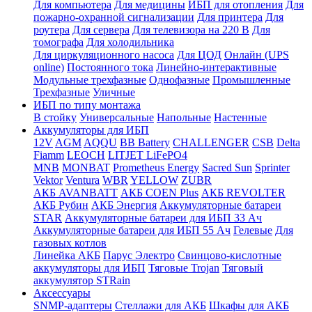
Для компьютера
Для медицины
ИБП для отопления
Для
пожарно-охранной сигнализации
Для принтера
Для
роутера
Для сервера
Для телевизора на 220 В
Для
томографа
Для холодильника
Для циркуляционного насоса
Для ЦОД
Онлайн (UPS
online)
Постоянного тока
Линейно-интерактивные
Модульные трехфазные
Однофазные
Промышленные
Трехфазные
Уличные
ИБП по типу монтажа
В стойку
Универсальные
Напольные
Настенные
Аккумуляторы для ИБП
12V
AGM
AQQU
BB Battery
CHALLENGER
CSB
Delta
Fiamm
LEOCH
LITJET LiFePO4
MNB
MONBAT
Prometheus Energy
Sacred Sun
Sprinter
Vektor
Ventura
WBR
YELLOW
ZUBR
АКБ AVANBATT
АКБ COEN Plus
АКБ REVOLTER
АКБ Рубин
АКБ Энергия
Аккумуляторные батареи
STAR
Аккумуляторные батареи для ИБП 33 Ач
Аккумуляторные батареи для ИБП 55 Ач
Гелевые
Для
газовых котлов
Линейка АКБ
Парус Электро
Свинцово-кислотные
аккумуляторы для ИБП
Тяговые Trojan
Тяговый
аккумулятор STRain
Аксессуары
SNMP-адаптеры
Стеллажи для АКБ
Шкафы для АКБ