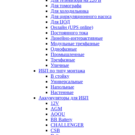
Для телевизора на 220 В
Для томографа
Для холодильника
Для циркуляционного насоса
Для ЦОД
Онлайн (UPS online)
Постоянного тока
Линейно-интерактивные
Модульные трехфазные
Однофазные
Промышленные
Трехфазные
Уличные
ИБП по типу монтажа
В стойку
Универсальные
Напольные
Настенные
Аккумуляторы для ИБП
12V
AGM
AQQU
BB Battery
CHALLENGER
CSB