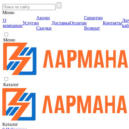
Меню
Акции
Гарантии
О
Ли
Услуги
и
Доставка
Оплата
и
Контакты
компании
каб
Скидки
Возврат
Меню
Каталог
Каталог