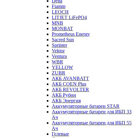
Delta
Fiamm
LEOCH
LITJET LiFePO4
MNB
MONBAT
Prometheus Energy
Sacred Sun
Sprinter
Vektor
Ventura
WBR
YELLOW
ZUBR
АКБ AVANBATT
АКБ COEN Plus
АКБ REVOLTER
АКБ Рубин
АКБ Энергия
Аккумуляторные батареи STAR
Аккумуляторные батареи для ИБП 33
Ач
Аккумуляторные батареи для ИБП 55
Ач
Гелевые