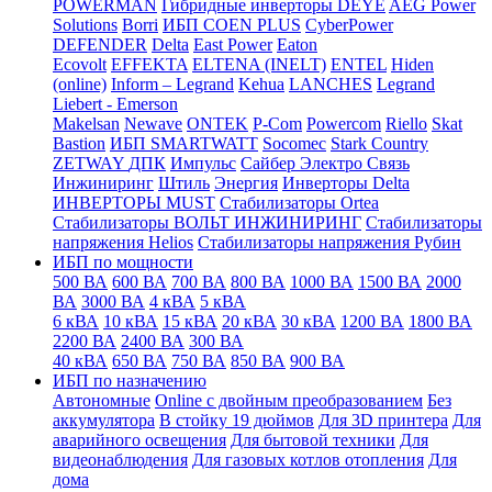
POWERMAN
Гибридные инверторы DEYE
AEG Power
Solutions
Borri
ИБП COEN PLUS
CyberPower
DEFENDER
Delta
East Power
Eaton
Ecovolt
EFFEKTA
ELTENA (INELT)
ENTEL
Hiden
(online)
Inform – Legrand
Kehua
LANCHES
Legrand
Liebert - Emerson
Makelsan
Newave
ONTEK
P-Com
Powercom
Riello
Skat
Bastion
ИБП SMARTWATT
Socomec
Stark Country
ZETWAY
ДПК
Импульс
Сайбер Электро
Связь
Инжиниринг
Штиль
Энергия
Инверторы Delta
ИНВЕРТОРЫ MUST
Стабилизаторы Ortea
Стабилизаторы ВОЛЬТ ИНЖИНИРИНГ
Стабилизаторы
напряжения Helios
Стабилизаторы напряжения Рубин
ИБП по мощности
500 ВА
600 ВА
700 ВА
800 ВА
1000 ВА
1500 ВА
2000
ВА
3000 ВА
4 кВА
5 кВА
6 кВА
10 кВА
15 кВА
20 кВА
30 кВА
1200 ВА
1800 ВА
2200 ВА
2400 ВА
300 ВА
40 кВА
650 ВА
750 ВА
850 ВА
900 ВА
ИБП по назначению
Автономные
Online с двойным преобразованием
Без
аккумулятора
В стойку 19 дюймов
Для 3D принтера
Для
аварийного освещения
Для бытовой техники
Для
видеонаблюдения
Для газовых котлов отопления
Для
дома