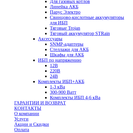
Для газовых котлов
Линейка АКБ
Парус Электро
Свинцово-кислотные аккумуляторы
для ИБП
Тяговые Trojan
Тяговый аккумулятор STRain
Аксессуары
SNMP-адаптеры
Стеллажи для АКБ
Шкафы для АКБ
ИБП по напряжению
12В
220В
24В
Комплекты ИБП+АКБ
1-3 кВа
300-900 Ватт
Комплекты ИБП 4-6 кВа
ГАРАНТИИ И ВОЗВРАТ
КОНТАКТЫ
О компании
Услуги
Акции и Скидки
Оплата