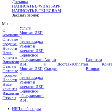
Доставка
НАПИСАТЬ В WHATSAPP
НАПИСАТЬ В TELEGRAM
Заказать звонок
Меню
Услуги
О
Монтаж ИБП
компании
и
Оптовые
пусконаладка
продажи
Ремонт и
Новости
запчасти ИБП
Наши
Сервисное
клиенты
обслуживание
Акции
Гарантии
Вакансии
ИБП
и
Доставка
Оплата
и
Конт
Отзывы
Монтаж ИБП
Скидки
Возврат
Оптовые
и
продажи
пусконаладка
Новости
Ремонт и
Наши
запчасти ИБП
клиенты
Сервисное
Вакансии
обслуживание
Отзывы
ИБП
ИБП по брендам