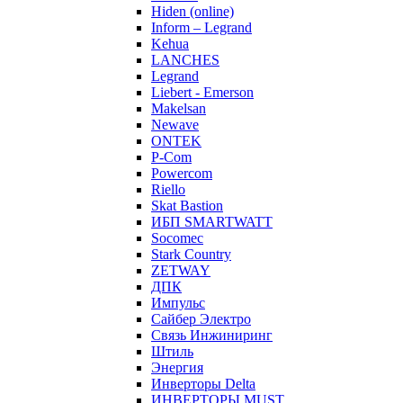
Hiden (online)
Inform – Legrand
Kehua
LANCHES
Legrand
Liebert - Emerson
Makelsan
Newave
ONTEK
P-Com
Powercom
Riello
Skat Bastion
ИБП SMARTWATT
Socomec
Stark Country
ZETWAY
ДПК
Импульс
Сайбер Электро
Связь Инжиниринг
Штиль
Энергия
Инверторы Delta
ИНВЕРТОРЫ MUST